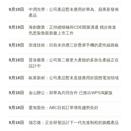
9月19日
中潤光學：公司產品暫未應用於華為、蘋果新發佈
產品
9月19日
海創藥業：正持續積極與CDE開展溝通 穩步推進
氘恩紮魯胺新藥上市工作
9月19日
崇達技術：目前未供應三折疊屏手機的柔性線路板
9月18日
普洛藥業：公司第二條更大產能的多肽生產線正在
設計中
9月18日
歐萊新材：公司產品暫未直接應用於固態電池領域
9月18日
金山辦公：與華為共同合作 已推出WPS鴻蒙版
9月18日
愛旭股份：ABC目前訂單增長趨勢良好
9月18日
瑞芯微：正在研發設計下一代先進制程的旗艦產品