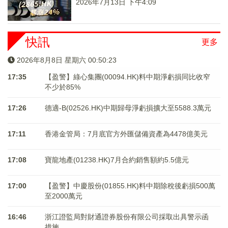
2026年7月13日 下午4:09
快訊
更多
2026年8月8日 星期六 00:50:24
17:35
【盈警】綠心集團(00094.HK)料中期淨虧損同比收窄
不少於85%
17:26
德適-B(02526.HK)中期歸母淨虧損擴大至5588.3萬元
17:11
香港金管局：7月底官方外匯儲備資產為4478億美元
17:08
寶龍地產(01238.HK)7月合約銷售額約5.5億元
17:00
【盈警】中慶股份(01855.HK)料中期除稅後虧損500萬
至2000萬元
16:46
浙江證監局對財通證券股份有限公司採取出具警示函
措施