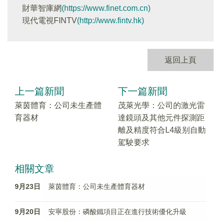
財華智庫網
(https://www.finet.com.cn)
現代電視FINTV
(http://www.fintv.hk)
返回上頁
上一篇新聞
下一篇新聞
萊茵體育：公司未生產體
茂萊光學：公司的激光雷
育器材
達鏡頭及其他元件探測距
離及精度符合L4級别自動
駕駛要求
相關文章
9月23日
萊茵體育：公司未生產體育器材
9月20日
安寧股份：磷酸鐵項目正在進行技術優化升級