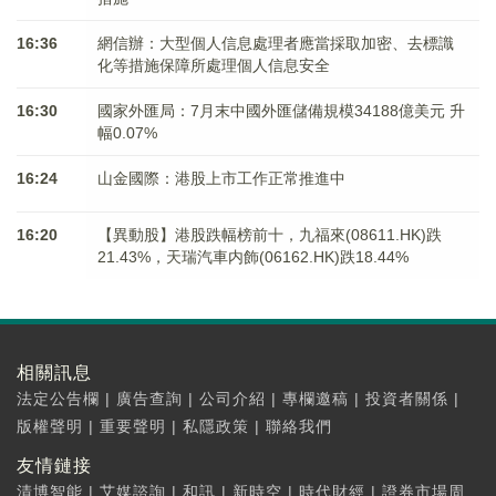
16:36
網信辦：大型個人信息處理者應當採取加密、去標識
化等措施保障所處理個人信息安全
16:30
國家外匯局：7月末中國外匯儲備規模34188億美元 升
幅0.07%
16:24
山金國際：港股上市工作正常推進中
16:20
【異動股】港股跌幅榜前十，九福來(08611.HK)跌
21.43%，天瑞汽車内飾(06162.HK)跌18.44%
相關訊息
法定公告欄
|
廣告查詢
|
公司介紹
|
專欄邀稿
|
投資者關係
|
版權聲明
|
重要聲明
|
私隱政策
|
聯絡我們
友情鏈接
清博智能
|
艾媒諮詢
|
和訊
|
新時空
|
時代財經
|
證券市場周