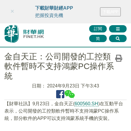
財華智庫網
FINTV
FINMETA
財華證券
媒體矩陣
下載財華財經APP
×
下載APP
智庫沙龍
聯絡我們
把握投資先機
訂閱
简
金自天正：公司開發的工控類
軟件暫時不支持鴻蒙PC操作系
統
日期：
2024年9月23日 下午3:43
【財華社訊】9月23日，金自天正(
600560.SH
)在互動平台
表示，公司開發的工控類軟件暫時不支持鴻蒙PC操作系
統，部分軟件的APP可以支持鴻蒙系統手機的安裝。