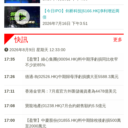
【今日IPO】剑桥科技[6166.HK]净利增近两
倍
2026年7月16日 下午3:51
快訊
更多
2026年8月9日 星期天 12:33:00
17:35
【盈警】綠心集團(00094.HK)料中期淨虧損同比收窄
不少於85%
17:26
德適-B(02526.HK)中期歸母淨虧損擴大至5588.3萬元
17:11
香港金管局：7月底官方外匯儲備資產為4478億美元
17:08
寶龍地產(01238.HK)7月合約銷售額約5.5億元
17:00
【盈警】中慶股份(01855.HK)料中期除稅後虧損500萬
至2000萬元