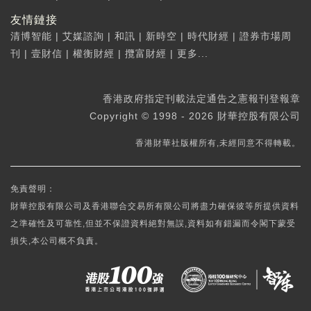
友情鏈接
清博智能
|
艾媒諮詢
|
和訊
|
新時空
|
時代財經
|
證券市場周
刊
|
壹財信
|
權衡財經
|
攬富財經
|
更多...
香港政府指定刊載法定通告之憲報刊登報章
Copyright © 1998 - 2026 財華控股有限公司
香港財華社版權所有,未經同意不得轉載。
免責聲明：
財華控股有限公司及香港聯合交易所有限公司將盡力確保彼等所提供資料
之準確性及可靠性,但並不保證資料絕對無誤,資料如有錯漏而令閣下蒙受
損失,本公司概不負責。