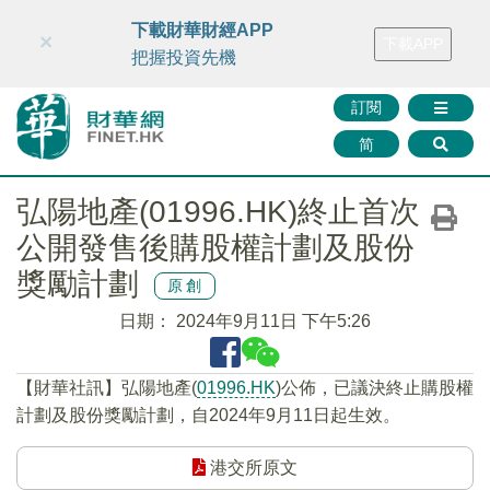
財華智庫網
FINTV
FINMETA
財華證券
媒體矩陣
下載財華財經APP
×
下載APP
智庫沙龍
聯絡我們
把握投資先機
訂閱
简
弘陽地產(01996.HK)終止首次
公開發售後購股權計劃及股份
獎勵計劃
原創
日期：
2024年9月11日 下午5:26
【財華社訊】弘陽地產(
01996.HK
)公佈，已議決終止購股權
計劃及股份獎勵計劃，自2024年9月11日起生效。
港交所原文