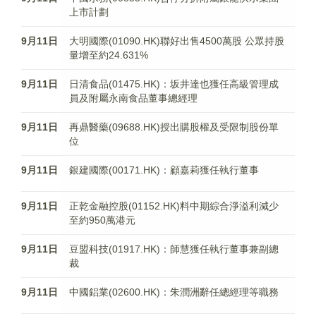
上市計劃
9月11日
大明國際(01090.HK)聯好出售4500萬股 公眾持股
量增至約24.631%
9月11日
日清食品(01475.HK)：坂井達也獲任高級管理成
員及附屬永南食品董事總經理
9月11日
再鼎醫藥(09688.HK)授出購股權及受限制股份單
位
9月11日
銀建國際(00171.HK)：顧嘉莉獲任執行董事
9月11日
正乾金融控股(01152.HK)料中期綜合淨溢利減少
至約950萬港元
9月11日
豆盟科技(01917.HK)：師慧獲任執行董事兼副總
裁
9月11日
中國鋁業(02600.HK)：朱潤洲辭任總經理等職務