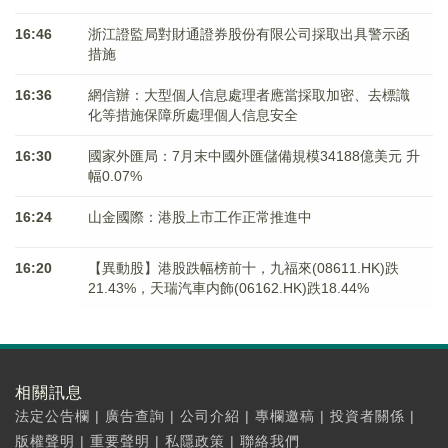
16:46
浙江證監局對財通證券股份有限公司採取出具警示函
措施
16:36
網信辦：大型個人信息處理者應當採取加密、去標識
化等措施保障所處理個人信息安全
16:30
國家外匯局：7月末中國外匯儲備規模34188億美元 升
幅0.07%
16:24
山金國際：港股上市工作正常推進中
16:20
【異動股】港股跌幅榜前十，九福來(08611.HK)跌
21.43%，天瑞汽車内飾(06162.HK)跌18.44%
相關訊息
法定公告欄
|
廣告查詢
|
公司介紹
|
專欄邀稿
|
投資者關係
|
版權聲明
|
重要聲明
|
私隱政策
|
聯絡我們