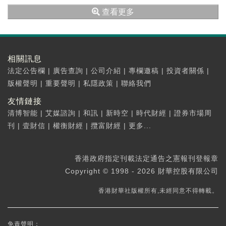
米12,853元。2025...
查看更多
相關訊息
法定公告欄
|
廣告查詢
|
公司介紹
|
專欄邀稿
|
投資者關係
|
版權聲明
|
重要聲明
|
私隱政策
|
聯絡我們
友情鏈接
清博智能
|
艾媒諮詢
|
和訊
|
新時空
|
時代財經
|
證券市場周
刊
|
壹財信
|
權衡財經
|
攬富財經
|
更多...
香港政府指定刊載法定通告之憲報刊登報章
Copyright © 1998 - 2026 財華控股有限公司
香港財華社版權所有,未經同意不得轉載。
免責聲明：