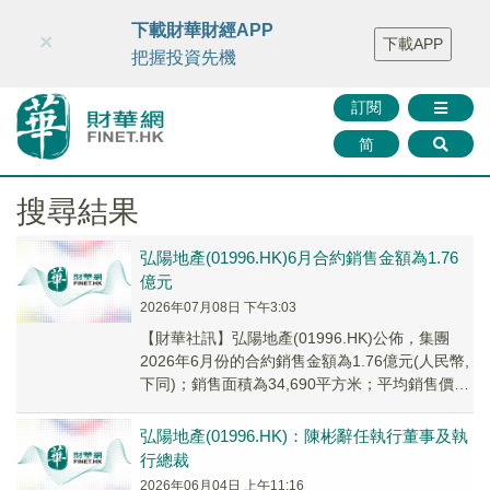
財華智庫網
FINTV
FINMETA
財華證券
媒體矩陣
下載財華財經APP
×
下載APP
智庫沙龍
聯絡我們
把握投資先機
訂閱
简
搜尋結果
弘陽地產(01996.HK)6月合約銷售金額為1.76
億元
2026年07月08日 下午3:03
【財華社訊】弘陽地產(01996.HK)公佈，集團
2026年6月份的合約銷售金額為1.76億元(人民幣,
下同)；銷售面積為34,690平方米；平均銷售價格
為每平方米5074元。2...
弘陽地產(01996.HK)：陳彬辭任執行董事及執
行總裁
2026年06月04日 上午11:16