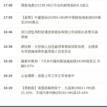
17:08
寶龍地產(01238.HK)7月合約銷售額約5.5億元
17:00
【盈警】中慶股份(01855.HK)料中期除稅後虧損500萬
至2000萬元
16:46
浙江證監局對財通證券股份有限公司採取出具警示函
措施
16:36
網信辦：大型個人信息處理者應當採取加密、去標識
化等措施保障所處理個人信息安全
16:30
國家外匯局：7月末中國外匯儲備規模34188億美元 升
幅0.07%
16:24
山金國際：港股上市工作正常推進中
16:20
【異動股】港股跌幅榜前十，九福來(08611.HK)跌
21.43%，天瑞汽車内飾(06162.HK)跌18.44%