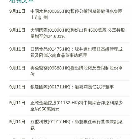
相關文章
9月11日
中國水務(00855.HK)暫停分拆附屬銀龍供水集團
上市計劃
9月11日
大明國際(01090.HK)聯好出售4500萬股 公眾持股
量增至約24.631%
9月11日
日清食品(01475.HK)：坂井達也獲任高級管理成
員及附屬永南食品董事總經理
9月11日
再鼎醫藥(09688.HK)授出購股權及受限制股份單
位
9月11日
銀建國際(00171.HK)：顧嘉莉獲任執行董事
9月11日
正乾金融控股(01152.HK)料中期綜合淨溢利減少
至約950萬港元
9月11日
豆盟科技(01917.HK)：師慧獲任執行董事兼副總
裁