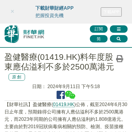
財華智庫網
FINTV
FINMETA
財華證券
媒體矩陣
下載財華財經APP
×
下載APP
智庫沙龍
聯絡我們
把握投資先機
訂閱
简
盈健醫療(01419.HK)料年度股
東應佔溢利不多於2500萬港元
原創
日期：
2024年9月11日 下午5:18
【財華社訊】盈健醫療(
01419.HK
)公佈，截至2024年6月30
日止年度，預期錄得公司擁有人應佔溢利不多於2500萬港
元，而2023年同期的公司擁有人應佔溢利約1.808億港元。
主要由於對2019冠狀病毒病相關的預防、檢測、疫苗接種