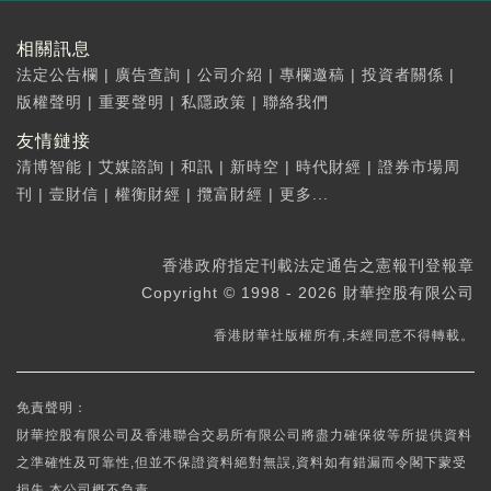
相關訊息
法定公告欄
|
廣告查詢
|
公司介紹
|
專欄邀稿
|
投資者關係
|
版權聲明
|
重要聲明
|
私隱政策
|
聯絡我們
友情鏈接
清博智能
|
艾媒諮詢
|
和訊
|
新時空
|
時代財經
|
證券市場周
刊
|
壹財信
|
權衡財經
|
攬富財經
|
更多...
香港政府指定刊載法定通告之憲報刊登報章
Copyright © 1998 - 2026 財華控股有限公司
香港財華社版權所有,未經同意不得轉載。
免責聲明：
財華控股有限公司及香港聯合交易所有限公司將盡力確保彼等所提供資料
之準確性及可靠性,但並不保證資料絕對無誤,資料如有錯漏而令閣下蒙受
損失,本公司概不負責。