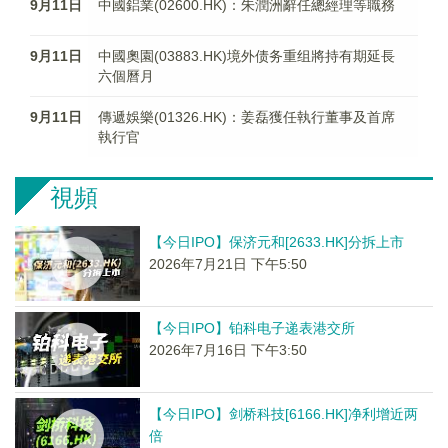
9月11日
中國鋁業(02600.HK)：朱潤洲辭任總經理等職務
9月11日
中國奧園(03883.HK)境外债务重组將持有期延長
六個曆月
9月11日
傳遞娛樂(01326.HK)：姜磊獲任執行董事及首席
執行官
視頻
【今日IPO】保济元和[2633.HK]分拆上市
2026年7月21日 下午5:50
【今日IPO】铂科电子递表港交所
2026年7月16日 下午3:50
【今日IPO】剑桥科技[6166.HK]净利增近两
倍