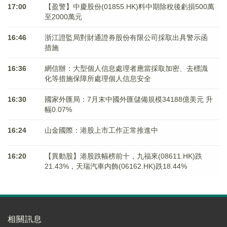
17:00
【盈警】中慶股份(01855.HK)料中期除稅後虧損500萬
至2000萬元
16:46
浙江證監局對財通證券股份有限公司採取出具警示函
措施
16:36
網信辦：大型個人信息處理者應當採取加密、去標識
化等措施保障所處理個人信息安全
16:30
國家外匯局：7月末中國外匯儲備規模34188億美元 升
幅0.07%
16:24
山金國際：港股上市工作正常推進中
16:20
【異動股】港股跌幅榜前十，九福來(08611.HK)跌
21.43%，天瑞汽車内飾(06162.HK)跌18.44%
相關訊息