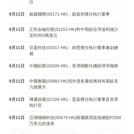
位
9月11日
銀建國際(00171.HK)：顧嘉莉獲任執行董事
9月11日
正乾金融控股(01152.HK)料中期綜合淨溢利減少
至約950萬港元
9月11日
豆盟科技(01917.HK)：師慧獲任執行董事兼副總
裁
9月11日
中國鋁業(02600.HK)：朱潤洲辭任總經理等職務
9月11日
中國奧園(03883.HK)境外债务重组將持有期延長
六個曆月
9月11日
傳遞娛樂(01326.HK)：姜磊獲任執行董事及首席
執行官
9月11日
亞洲聯網科技(00679.HK)附屬購買面值總額约300
万美元的债券