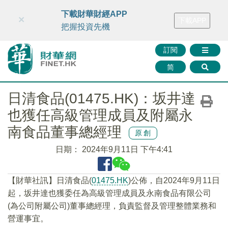
財華智庫網
FINTV
FINMETA
財華證券
媒體矩陣
下載財華財經APP
×
下載APP
智庫沙龍
聯絡我們
把握投資先機
訂閱
简
日清食品(01475.HK)：坂井達
也獲任高級管理成員及附屬永
南食品董事總經理
原創
日期：
2024年9月11日 下午4:41
【財華社訊】日清食品(
01475.HK
)公佈，自2024年9月11日
起，坂井達也獲委任為高級管理成員及永南食品有限公司
(為公司附屬公司)董事總經理，負責監督及管理整體業務和
營運事宜。