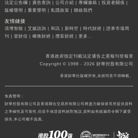
法定公告欄
|
廣告查詢
|
公司介紹
|
專欄邀稿
|
投資者關係
|
版權聲明
|
重要聲明
|
私隱政策
|
聯絡我們
友情鏈接
清博智能
|
艾媒諮詢
|
和訊
|
新時空
|
時代財經
|
證券市場周
刊
|
壹財信
|
權衡財經
|
攬富財經
|
更多...
香港政府指定刊載法定通告之憲報刊登報章
Copyright © 1998 - 2026 財華控股有限公司
香港財華社版權所有,未經同意不得轉載。
免責聲明：
財華控股有限公司及香港聯合交易所有限公司將盡力確保彼等所提供資料
之準確性及可靠性,但並不保證資料絕對無誤,資料如有錯漏而令閣下蒙受
損失,本公司概不負責。