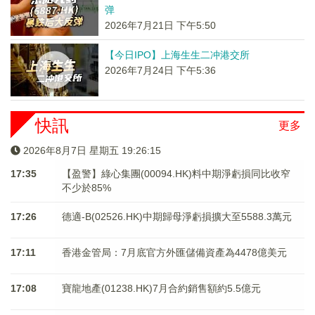
弹
2026年7月21日 下午5:50
【今日IPO】上海生生二冲港交所
2026年7月24日 下午5:36
快訊
更多
2026年8月7日 星期五 19:26:15
17:35
【盈警】綠心集團(00094.HK)料中期淨虧損同比收窄
不少於85%
17:26
德適-B(02526.HK)中期歸母淨虧損擴大至5588.3萬元
17:11
香港金管局：7月底官方外匯儲備資產為4478億美元
17:08
寶龍地產(01238.HK)7月合約銷售額約5.5億元