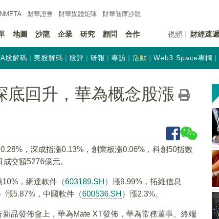
INMETA
財華證券
財華
媒體矩陣
財華
智庫沙龍
單
地圖
沙龍
企業
研究
顧問
合作
視頻
財經速
A股解碼
美股解碼
股評
研報
專訪
活動
Web3 Space專欄
探底回升，華為概念股漲
28%，深成指漲0.13%，創業板漲0.06%，科創50指數
日成交額5276億元。
漲10%，網達軟件（
603189.SH
）漲9.99%，拓維信息
）漲5.87%，中國軟件（
600536.SH
）漲2.3%。
品發佈會上，華為Mate XT發佈，華為常務董事、終端