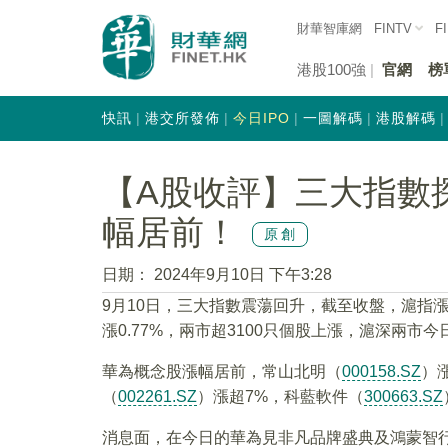
財華智庫網
FINTV
F
港股100強
官網
榜
快訊
港交所發佈
今日IPO
一圖解碼
港股解碼
【A股收評】三大指數
幅居前！
原創
日期：
2024年9月10日 下午3:28
9月10日，三大指數震蕩回升，截至收盤，滬指漲0.
漲0.77%，兩市超3100只個股上漲，滬深兩市今
華為概念股漲幅居前，常山北明（
000158.SZ
）
（
002261.SZ
）漲超7%，科藍軟件（
300663.SZ
消息面，在今日的華為見非凡品牌盛典及鴻蒙智行新