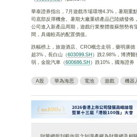
華泰證券指出，7月遊戲市場環增4.3%，暑期
司底部反彈機會。暑期大廠重磅產品已陸續發佈
公司進入新產品周期，遊戲行業整體復蘇態勢有望進一
間，具備較高的配置價值。
跌幅榜上，旅遊酒店、CRO概念走弱，藥明康德
超3%，長白山（
603099.SH
）跌2.98%，博濟
弱，金龍汽車（
600686.SH
）跌10%，國海證券
A股
華為海思
電池
遊戲
機器
財華網所刊載內容之知識產權為財華網及相