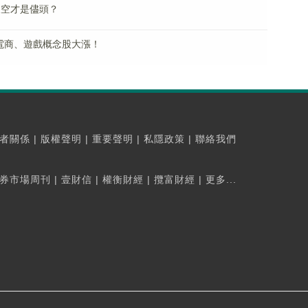
天空才是儘頭？
電商、遊戲概念股大漲！
者關係
|
版權聲明
|
重要聲明
|
私隱政策
|
聯絡我們
券市場周刊
|
壹財信
|
權衡財經
|
攬富財經
|
更多...