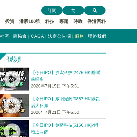
訂閱
简
遞
投資
港股100強
科技
專題
時政
香港百科
社區
商協會
CAGA
法定公告欄
服務
聯絡我們
視頻
【今日IPO】胜宏科技[2476.HK]辟谣
获唱多
2026年7月15日 下午5:51
【今日IPO】东阳光药[6887.HK]暴跌
后大反弹
2026年7月21日 下午5:50
【今日IPO】剑桥科技[6166.HK]净利
增近两倍