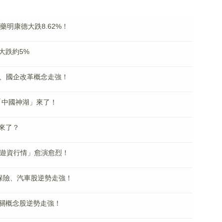
藥明康德大跌8.62%！
大跌約5%
療、國企改革概念走強！
「中國神湖」來了！
來了？
「遊資行情」愈演愈烈！
保險、汽車股逆勢走強！
關概念股逆勢走強！