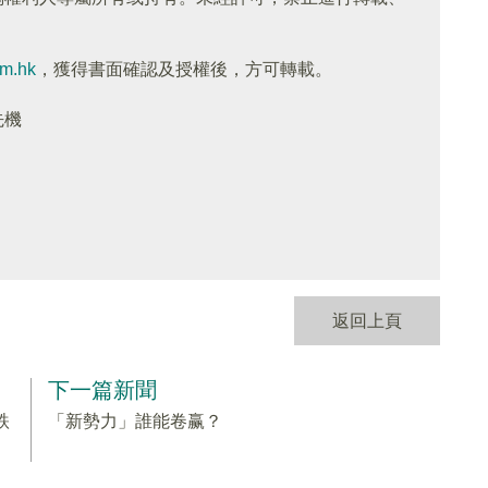
om.hk
，獲得書面確認及授權後，方可轉載。
先機
返回上頁
下一篇新聞
跌
「新勢力」誰能卷赢？