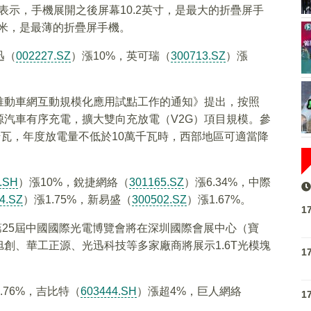
表示，手機展開之後屏幕10.2英寸，是最大的折疊屏手
毫米，是最薄的折疊屏手機。
迅（
002227.SZ
）漲10%，英可瑞（
300713.SZ
）漲
推動車網互動規模化應用試點工作的通知》提出，按照
汽車有序充電，擴大雙向充放電（V2G）項目規模。參
千瓦，年度放電量不低於10萬千瓦時，西部地區可適當降
.SH
）漲10%，銳捷網絡（
301165.SZ
）漲6.34%，中際
4.SZ
）漲1.75%，新易盛（
300502.SZ
）漲1.67%。
1
第25屆中國國際光電博覽會將在深圳國際會展中心（寶
創、華工正源、光迅科技等多家廠商將展示1.6T光模塊
1
.76%，吉比特（
603444.SH
）漲超4%，巨人網絡
1