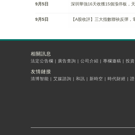
9月5日
深圳華強16天收獲15個漲停板，
9月5日
【A股收評】三大指數聯袂反彈，
相關訊息
法定公告欄
|
廣告查詢
|
公司介紹
|
專欄邀稿
|
投資
友情鏈接
清博智能
|
艾媒諮詢
|
和訊
|
新時空
|
時代財經
|
證