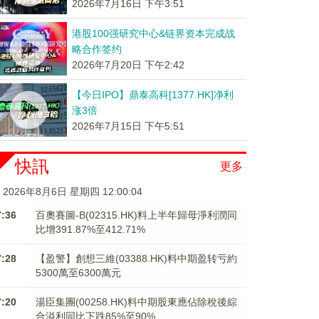
2026年7月16日 下午3:51
港股100强研究中心&链界资本完成战
略合作签约
2026年7月20日 下午2:42
【今日IPO】鼎泰高科[1377.HK]净利
涨3倍
2026年7月15日 下午5:51
快訊
更多
2026年8月6日 星期四 12:00:05
7:36
百奧賽圖-B(02315.HK)料上半年歸母淨利潤同
比增391.87%至412.71%
7:28
【盈警】創想三維(03388.HK)料中期盈转亏約
5300萬至6300萬元
7:20
湯臣集團(00258.HK)料中期股東應佔除稅後綜
合溢利同比下跌85%至90%