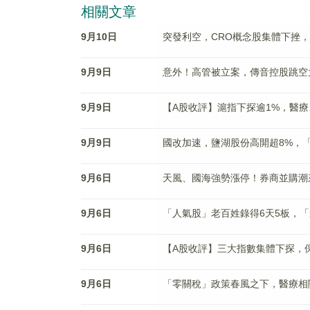
相關文章
9月10日
突發利空，CRO概念股集體下挫，
9月9日
意外！高管被立案，傳音控股跳空
9月9日
【A股收評】滬指下探逾1%，醫
9月9日
國改加速，鹽湖股份高開超8%，
9月6日
天風、國海強勢漲停！券商並購潮
9月6日
「人氣股」老百姓錄得6天5板，
9月6日
【A股收評】三大指數集體下探，
9月6日
「零關稅」政策春風之下，醫療相