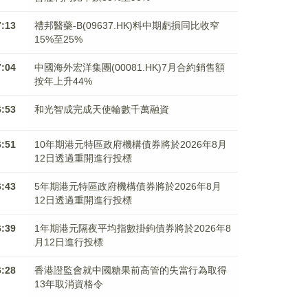
7:13
禮邦醫藥-B(09637.HK)料中期虧損同比收窄
15%至25%
7:04
中國海外宏洋集團(00081.HK)7月合約銷售額
按年上升44%
6:53
和光智成完成天使輪數千萬融資
6:51
10年期港元特區政府機構債券將於2026年8月
12日透過重開進行投標
6:43
5年期港元特區政府機構債券將於2026年8月
12日透過重開進行投標
6:39
1年期港元隔夜平均指數掛鉤債券將於2026年8
月12日進行投標
6:28
香港證監會就中國糖果前高管的失當行為取得
13年取消資格令