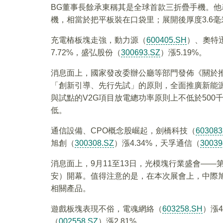
BG董事長餘承東稱其是全球首款三折疊手機。他
機，相當於把平板裝在口袋里；展開後厚度3.6
充電樁板塊走強，動力源（
600405.SH
）、奧特
7.72%，盛弘股份（
300693.SZ
）漲5.19%。
消息面上，國家發改委辦公廳等部門發佈《關於
「創新引導、先行先試」的原則，全面推廣新能源
與試點的V2G項目放電總功率原則上不低於500
低。
通信設備、CPO概念股崛起，劍橋科技（
603083
旭創（
300308.SZ
）漲4.34%，天孚通信（
30039
消息面上，9月11至13日，光模塊行業盛會——
安）開幕。值得注意的是，在本次展會上，中際旭
相關產品。
遊戲板塊表現不俗，電魂網絡（
603258.SH
）漲4
（
002558.SZ
）漲2.81%。