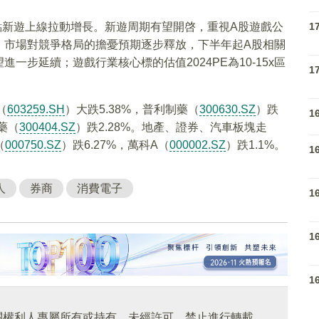
重點新遊上線拉動增長。新遊周期有望開啓，重視A股遊戲公
1
，市場對競爭格局的擔憂預期逐步釋放，下半年起A股相關
步延續；遊戲行業核心標的估值2024PE為10-15x區
1
（
603259.SH
）大跌5.38%，普利制藥（
300630.SZ
）跌
1
醫藥（
300404.SZ
）跌2.28%。地產、證券、汽車板塊走
（
000750.SZ
）跌6.27%，萬科A（
000002.SZ
）跌1.1%。
1
人
券商
消費電子
1
1
1
關權利人專屬所有或持有。未經許可，禁止進行轉載、