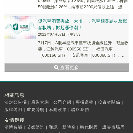
0.08%，深成指漲0.86%，創業板漲1.39%，科創
50指數漲2.26%，兩市超2200只個股上漲，滬深
兩市今日成交額6407億...
促汽車消費再放「大招」，汽車相關題材及概
念板塊，掀起漲停潮！
2022年07月07日 下午3:53
7月7日，A股早盤汽車整車板塊全線拉升，截至收
盤，江鈴汽車（000550.SZ）、福田汽車
（600166.SH）、安凱客車（000868.SH）、中
通客車（000957.SZ）上...
查看更多
相關訊息
法定公告欄
|
廣告查詢
|
公司介紹
|
專欄邀稿
|
投資者關係
|
版權聲明
|
重要聲明
|
私隱政策
|
聯絡我們
友情鏈接
清博智能
|
艾媒諮詢
|
和訊
|
新時空
|
時代財經
|
證券市場周