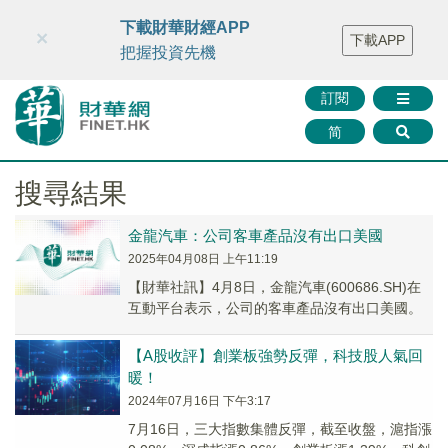
財華智庫網
FINTV
FINMETA
財華證券
媒體矩陣
下載財華財經APP
×
下載APP
智庫沙龍
聯絡我們
把握投資先機
訂閱
简
搜尋結果
金龍汽車：公司客車產品沒有出口美國
2025年04月08日 上午11:19
【財華社訊】4月8日，金龍汽車(600686.SH)在
互動平台表示，公司的客車產品沒有出口美國。
【A股收評】創業板強勢反彈，科技股人氣回
暖！
2024年07月16日 下午3:17
7月16日，三大指數集體反彈，截至收盤，滬指漲