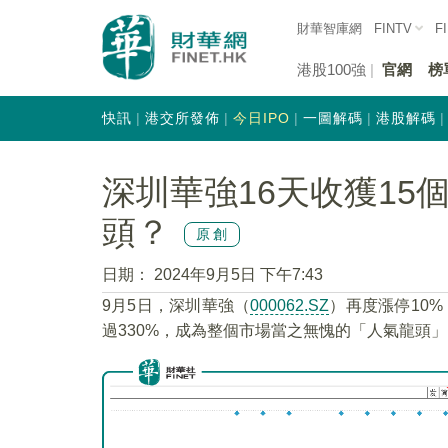
財華智庫網
FINTV
F
港股100強
官網
榜
快訊
港交所發佈
今日IPO
一圖解碼
港股解碼
深圳華強16天收獲15
頭？
原創
日期：
2024年9月5日 下午7:43
9月5日，深圳華強（
000062.SZ
）再度漲停10
過330%，成為整個市場當之無愧的「人氣龍頭」，