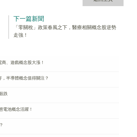
下一篇新聞
「零關稅」政策春風之下，醫療相關概念股逆勢
走強！
電商、遊戲概念股大漲！
好，半導體概念值得關注？
殺跌
固態電池概念活躍！
？