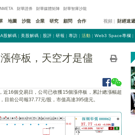
INMETA
財華證券
財華
媒體矩陣
財華
智庫沙龍
單
地圖
沙龍
企業
研究
顧問
合作
視頻
財經速
A股解碼
美股解碼
股評
研報
專訪
活動
Web3 Space專欄
個漲停板，天空才是儘
%，近16個交易日，公司已收獲15個漲停板，累計總漲幅超
目前公司報37.77元/股，市值高達395億元。