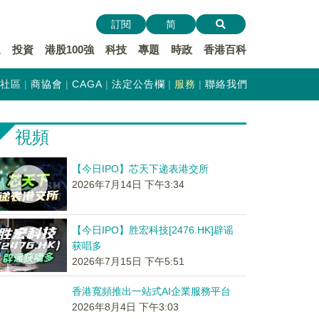
訂閱
简
遞
投資
港股100強
科技
專題
時政
香港百科
社區
商協會
CAGA
法定公告欄
服務
聯絡我們
視頻
【今日IPO】芯天下递表港交所
2026年7月14日 下午3:34
【今日IPO】胜宏科技[2476.HK]辟谣
获唱多
2026年7月15日 下午5:51
香港寬頻推出一站式AI企業服務平台
2026年8月4日 下午3:03