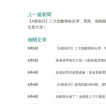
上一篇新聞
【A股收評】三大指數聯袂反彈，電商、遊戲概
念股大漲！
相關文章
9月5日
【A股收評】三大指數聯袂反彈，
9月5日
英偉達帶崩芯片股！A股卻風景獨
9月4日
金價走勢現疲憊迹象！黃金股集體
9月4日
【A股收評】滬指跌破2800點，
9月4日
油氣股全崩了！油價進入下行通道