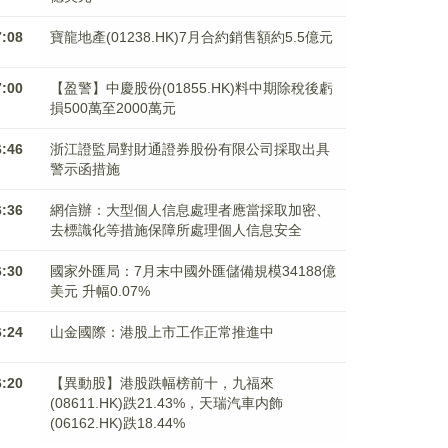
7:08
寶龍地產(01238.HK)7月合約銷售額約5.5億元
7:00
【盈警】中慶股份(01855.HK)料中期除稅後虧
損500萬至2000萬元
6:46
浙江證監局對財通證券股份有限公司採取出具
警示函措施
6:36
網信辦：大型個人信息處理者應當採取加密、
去標識化等措施保障所處理個人信息安全
6:30
國家外匯局：7月末中國外匯儲備規模34188億
美元 升幅0.07%
6:24
山金國際：港股上市工作正常推進中
6:20
【異動股】港股跌幅榜前十，九福來
(08611.HK)跌21.43%，天瑞汽車内飾
(06162.HK)跌18.44%