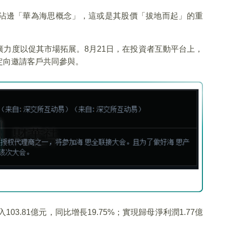
沾邊「華為海思概念」，這或是其股價「拔地而起」的重
力度以促其市場拓展。8月21日，在投資者互動平台上，
定向邀請客戶共同參與。
03.81億元，同比增長19.75%；實現歸母淨利潤1.77億