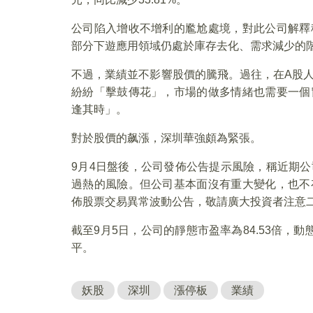
公司陷入增收不增利的尷尬處境，對此公司解釋
部分下遊應用領域仍處於庫存去化、需求減少的
不過，業績並不影響股價的騰飛。過往，在A股
紛紛「擊鼓傳花」，市場的做多情緒也需要一個
逢其時」。
對於股價的飙漲，深圳華強頗為緊張。
9月4日盤後，公司發佈公告提示風險，稱近期
過熱的風險。但公司基本面沒有重大變化，也不
佈股票交易異常波動公告，敬請廣大投資者注意
截至9月5日，公司的靜態市盈率為84.53倍，動
平。
妖股
深圳
漲停板
業績