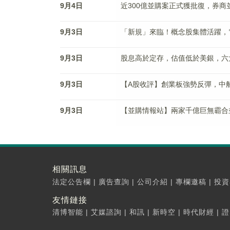
9月4日
近300億並購案正式獲批復，券商
9月3日
「新規」來臨！概念股集體活躍，
9月3日
股息高於定存，估值低於美銀，六
9月3日
【A股收評】創業板強勢反彈，中
9月3日
【並購情報站】兩家千億巨無霸合
相關訊息
法定公告欄
|
廣告查詢
|
公司介紹
|
專欄邀稿
|
投資
友情鏈接
清博智能
|
艾媒諮詢
|
和訊
|
新時空
|
時代財經
|
證