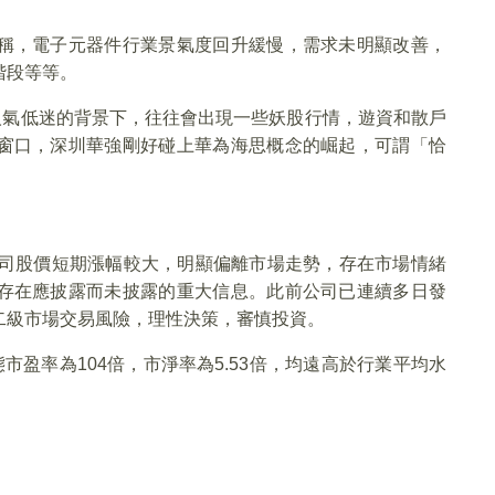
稱，電子元器件行業景氣度回升緩慢，需求未明顯改善，
階段等等。
人氣低迷的背景下，往往會出現一些妖股行情，遊資和散戶
窗口，深圳華強剛好碰上華為海思概念的崛起，可謂「恰
公司股價短期漲幅較大，明顯偏離市場走勢，存在市場情緒
存在應披露而未披露的重大信息。此前公司已連續多日發
二級市場交易風險，理性決策，審慎投資。
態市盈率為104倍，市淨率為5.53倍，均遠高於行業平均水