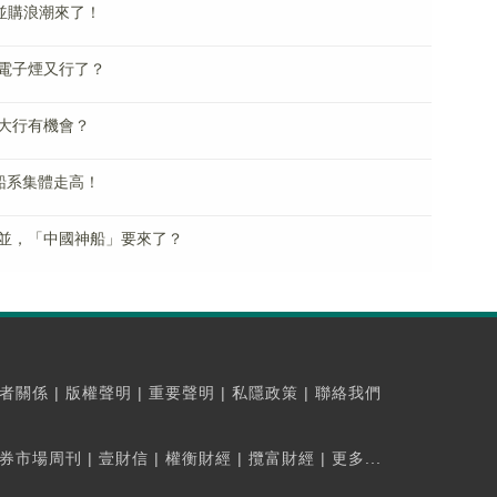
並購浪潮來了！
電子煙又行了？
大行有機會？
船系集體走高！
並，「中國神船」要來了？
者關係
|
版權聲明
|
重要聲明
|
私隱政策
|
聯絡我們
券市場周刊
|
壹財信
|
權衡財經
|
攬富財經
|
更多...