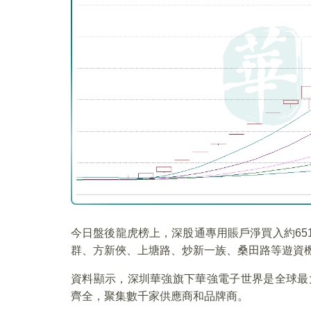
今日盤後龍虎榜上，深股通專用賬戶淨買入約651
群、方新俠、上塘路、炒新一族、桑田路等遊資
資料顯示，深圳華強旗下華強電子世界是全球最
齊全，聚集數千家供應商和品牌商。