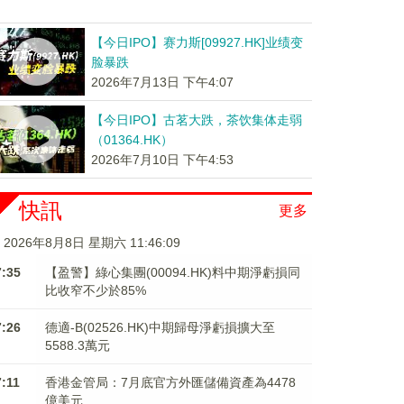
【今日IPO】赛力斯[09927.HK]业绩变
脸暴跌
2026年7月13日 下午4:07
【今日IPO】古茗大跌，茶饮集体走弱
（01364.HK）
2026年7月10日 下午4:53
快訊
更多
2026年8月8日 星期六 11:46:10
7:35
【盈警】綠心集團(00094.HK)料中期淨虧損同
比收窄不少於85%
7:26
德適-B(02526.HK)中期歸母淨虧損擴大至
5588.3萬元
7:11
香港金管局：7月底官方外匯儲備資產為4478
億美元