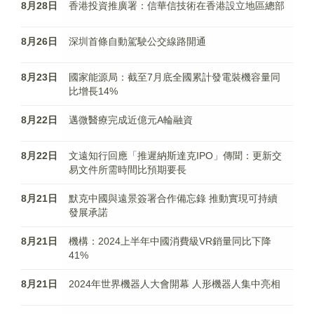
8月28日
香港投資推廣署：信華信技術在香港設立地區總部
8月26日
深圳首條自動駕駛公交線路開通
8月23日
國家能源局：截至7月底全國累計發電裝機容量同
比增長14%
8月22日
邁微醫療完成近億元A輪融資
8月22日
文遠知行回應「推遲納斯達克IPO」傳聞：更新交
易文件所需時間比預期要長
8月21日
默克中國與遠景簽署合作備忘錄 推動實現可持續
發展承諾
8月21日
機構：2024上半年中國消費級VR銷量同比下降
41%
8月21日
2024年世界機器人大會開幕 人形機器人集中亮相