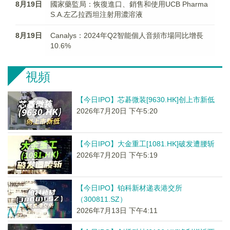
8月19日
國家藥監局：恢復進口、銷售和使用UCB Pharma
S.A.左乙拉西坦注射用濃溶液
8月19日
Canalys：2024年Q2智能個人音頻市場同比增長
10.6%
視頻
【今日IPO】芯碁微装[9630.HK]创上市新低
2026年7月20日 下午5:20
【今日IPO】大金重工[1081.HK]破发遭腰斩
2026年7月20日 下午5:19
【今日IPO】铂科新材递表港交所
（300811.SZ）
2026年7月13日 下午4:11