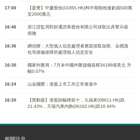
17:00
【盈警】中慶股份(01855.HK)料中期除稅後虧損500萬
至2000萬元
16:46
浙江證監局對財通證券股份有限公司採取出具警示函
措施
16:36
網信辦：大型個人信息處理者應當採取加密、去標識
化等措施保障所處理個人信息安全
16:30
國家外匯局：7月末中國外匯儲備規模34188億美元 升
幅0.07%
16:24
山金國際：港股上市工作正常推進中
16:20
【異動股】港股跌幅榜前十，九福來(08611.HK)跌
21.43%，天瑞汽車内飾(06162.HK)跌18.44%
相關訊息