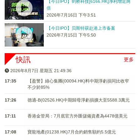
【今日IPO】剑桥科技[6166.HK]净利增近两
倍
2026年7月16日 下午3:51
【今日IPO】贝斯特获赴港上市备案
2026年7月15日 下午5:50
快訊
更多
2026年8月7日 星期五 21:49:36
17:35
【盈警】綠心集團(00094.HK)料中期淨虧損同比收窄
不少於85%
17:26
德適-B(02526.HK)中期歸母淨虧損擴大至5588.3萬元
17:11
香港金管局：7月底官方外匯儲備資產為4478億美元
17:08
寶龍地產(01238.HK)7月合約銷售額約5.5億元