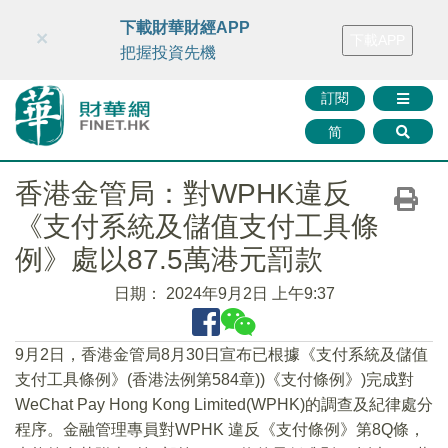
財華智庫網
FINTV
FINMETA
財華證券
媒體矩陣
下載財華財經APP
×
下載APP
智庫沙龍
聯絡我們
把握投資先機
訂閱
简
香港金管局：對WPHK違反
《支付系統及儲值支付工具條
例》處以87.5萬港元罰款
日期：
2024年9月2日 上午9:37
9月2日，香港金管局8月30日宣布已根據《支付系統及儲值
支付工具條例》(香港法例第584章))《支付條例》)完成對
WeChat Pay Hong Kong Limited(WPHK)的調查及紀律處分
程序。金融管理專員對WPHK 違反《支付條例》第8Q條，