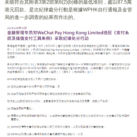
未能符合其附表3第2部第6(2)(b)條的最低准則，處以87.5萬
港元罰款。是次紀律處分行動是根據WPHK自行通報及金管
局的進一步調查的結果而作出的。