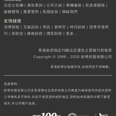
法定公告欄
|
廣告查詢
|
公司介紹
|
專欄邀稿
|
投資者關係
|
版權聲明
|
重要聲明
|
私隱政策
|
聯絡我們
友情鏈接
清博智能
|
艾媒諮詢
|
和訊
|
新時空
|
時代財經
|
證券市場周
刊
|
壹財信
|
權衡財經
|
攬富財經
|
更多...
香港政府指定刊載法定通告之憲報刊登報章
Copyright © 1998 - 2026 財華控股有限公司
香港財華社版權所有,未經同意不得轉載。
免責聲明：
財華控股有限公司及香港聯合交易所有限公司將盡力確保彼等所提供資料
之準確性及可靠性,但並不保證資料絕對無誤,資料如有錯漏而令閣下蒙受
損失,本公司概不負責。