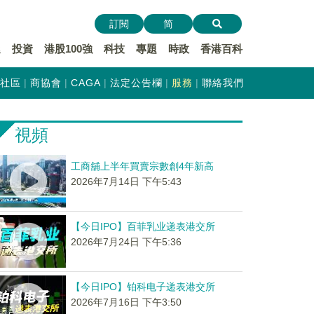
訂閱
简
遞
投資
港股100強
科技
專題
時政
香港百科
社區
商協會
CAGA
法定公告欄
服務
聯絡我們
視頻
工商舖上半年買賣宗數創4年新高
2026年7月14日 下午5:43
【今日IPO】百菲乳业递表港交所
2026年7月24日 下午5:36
【今日IPO】铂科电子递表港交所
2026年7月16日 下午3:50