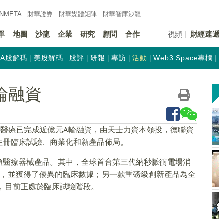
INMETA
財華證券
財華
媒體矩陣
財華
智庫沙龍
單
地圖
沙龍
企業
研究
顧問
合作
視頻
財經速
A股解碼
美股解碼
股評
研報
專訪
活動
Web3 Space專欄
輪融資
微醫療已完成近億元A輪融資，由天士力資本領投，德聯資
注冊臨床試驗、商業化和新產品佈局。
類醫療器械產品。其中，全球首台第三代納秒脈衝電場消
試驗，並獲得了優異的臨床數據；另一款重磅級創新產品為全
)，目前正處於臨床試驗階段。