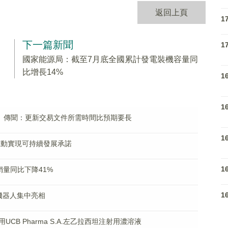
返回上頁
1
下一篇新聞
1
國家能源局：截至7月底全國累計發電裝機容量同
比增長14%
1
1
O」傳聞：更新交易文件所需時間比預期要長
1
推動實現可持續發展承諾
1
銷量同比下降41%
1
形機器人集中亮相
B Pharma S.A.左乙拉西坦注射用濃溶液