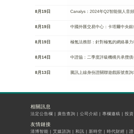
8月19日
Canalys：2024年Q2智能個人音
8月19日
中國外匯交易中心：卡塔爾中央銀
8月19日
極氪法務部：針對極氪的網絡暴力
8月14日
中證協：二季度評級機構共承攬債券產
8月13日
騰訊上線身份證關聯遊戲賬號查詢
相關訊息
法定公告欄
|
廣告查詢
|
公司介紹
|
專欄邀稿
|
投資
友情鏈接
清博智能
|
艾媒諮詢
|
和訊
|
新時空
|
時代財經
|
證