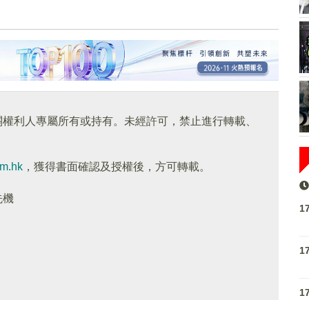
關權利人專屬所有或持有。未經許可，禁止進行轉載、
om.hk
，獲得書面確認及授權後，方可轉載。
先機
1
1
1