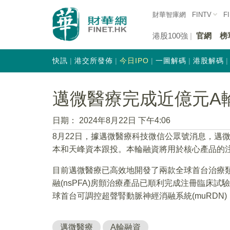
財華智庫網
FINTV
F
港股100強
官網
榜
快訊
港交所發佈
今日IPO
一圖解碼
港股解碼
邁微醫療完成近億元A
日期：
2024年8月22日 下午4:06
8月22日，據邁微醫療科技微信公眾號消息，邁
本和天峰資本跟投。本輪融資將用於核心產品的
目前邁微醫療已高效地開發了兩款全球首台治療
融(nsPFA)房顫治療產品已順利完成注冊臨床
球首台可調控超聲腎動脈神經消融系統(muRDN
邁微醫療
A輪融資