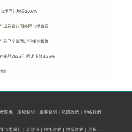
頻市場同比增長10.6%
行成為銀行間外匯市場會員
行為已全部固定證據並報警
品2626只 同比下降8.25%
功能
者關係
|
版權聲明
|
重要聲明
|
私隱政策
|
聯絡我們
券市場周刊
|
壹財信
|
權衡財經
|
攬富財經
|
更多...