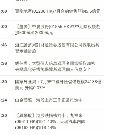
7:08
寶龍地產(01238.HK)7月合約銷售額約5.5億元
7:00
【盈警】中慶股份(01855.HK)料中期除稅後虧
損500萬至2000萬元
6:46
浙江證監局對財通證券股份有限公司採取出具
警示函措施
6:36
網信辦：大型個人信息處理者應當採取加密、
去標識化等措施保障所處理個人信息安全
6:30
國家外匯局：7月末中國外匯儲備規模34188億
美元 升幅0.07%
6:24
山金國際：港股上市工作正常推進中
6:20
【異動股】港股跌幅榜前十，九福來
(08611.HK)跌21.43%，天瑞汽車内飾
(06162.HK)跌18.44%