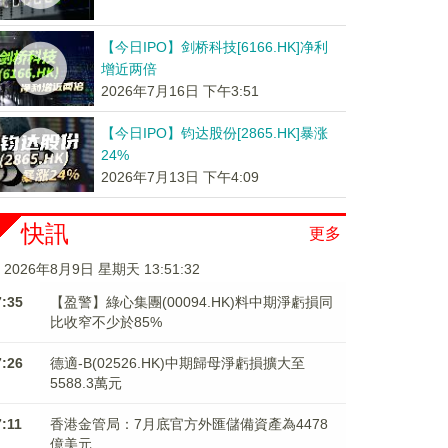
【今日IPO】剑桥科技[6166.HK]净利
增近两倍
2026年7月16日 下午3:51
【今日IPO】钧达股份[2865.HK]暴涨
24%
2026年7月13日 下午4:09
快訊
更多
2026年8月9日 星期天 13:51:33
7:35
【盈警】綠心集團(00094.HK)料中期淨虧損同
比收窄不少於85%
7:26
德適-B(02526.HK)中期歸母淨虧損擴大至
5588.3萬元
7:11
香港金管局：7月底官方外匯儲備資產為4478
億美元