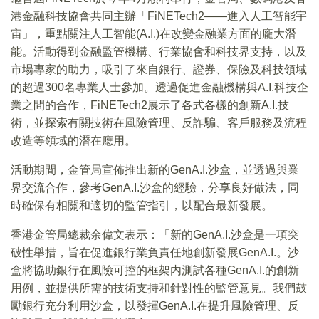
港金融科技協會共同主辦「FiNETech2——進入人工智能宇
宙」，重點關注人工智能(A.I.)在改變金融業方面的龐大潛
能。活動得到金融監管機構、行業協會和科技界支持，以及
市場專家的助力，吸引了來自銀行、證券、保險及科技領域
的超過300名專業人士參加。透過促進金融機構與A.I.科技企
業之間的合作，FiNETech2展示了各式各樣的創新A.I.技
術，並探索有關技術在風險管理、反詐騙、客戶服務及流程
改造等領域的潛在應用。
活動期間，金管局宣佈推出新的GenA.I.沙盒，並透過與業
界交流合作，參考GenA.I.沙盒的經驗，分享良好做法，同
時確保有相關和適切的監管指引，以配合最新發展。
香港金管局總裁余偉文表示：「新的GenA.I.沙盒是一項突
破性舉措，旨在促進銀行業負責任地創新發展GenA.I.。沙
盒將協助銀行在風險可控的框架内測試各種GenA.I.的創新
用例，並提供所需的技術支持和針對性的監管意見。我們鼓
勵銀行充分利用沙盒，以發揮GenA.I.在提升風險管理、反