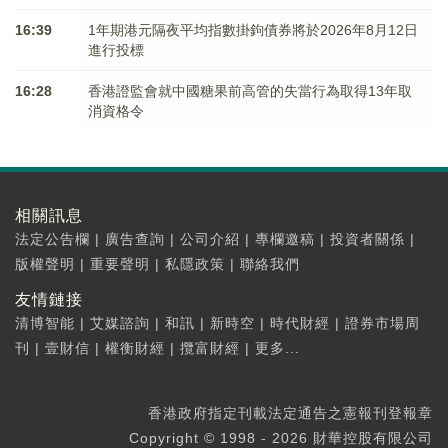
16:39
1年期港元隔夜平均指數掛鉤債券將於2026年8月12日
進行投標
16:28
香港證監會就中國糖果前高管的失當行為取得13年取
消資格令
相關訊息
法定公告欄
|
廣告查詢
|
公司介紹
|
專欄邀稿
|
投資者關係
|
版權聲明
|
重要聲明
|
私隱政策
|
聯絡我們
友情鏈接
清博智能
|
艾媒諮詢
|
和訊
|
新時空
|
時代財經
|
證券市場周
刊
|
壹財信
|
權衡財經
|
攬富財經
|
更多...
香港政府指定刊載法定通告之憲報刊登報章
Copyright © 1998 - 2026 財華控股有限公司