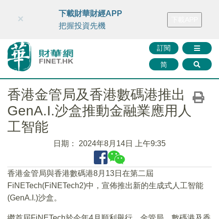
財華智庫網
FINTV
FINMETA
財華證券
媒體矩陣
下載財華財經APP
×
下載APP
智庫沙龍
聯絡我們
把握投資先機
訂閱
简
香港金管局及香港數碼港推出
GenA.I.沙盒推動金融業應用人
工智能
日期：
2024年8月14日 上午9:35
香港金管局與香港數碼港8月13日在第二屆
FiNETech(FiNETech2)中，宣佈推出新的生成式人工智能
(GenA.I.)沙盒。
繼首屆FiNETech於今年4月順利舉行，金管局、數碼港及香