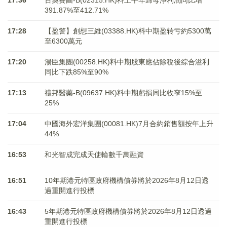
17:36
百奧賽圖-B(02315.HK)料上半年歸母淨利潤同比增
391.87%至412.71%
17:28
【盈警】創想三維(03388.HK)料中期盈转亏約5300萬
至6300萬元
17:20
湯臣集團(00258.HK)料中期股東應佔除稅後綜合溢利
同比下跌85%至90%
17:13
禮邦醫藥-B(09637.HK)料中期虧損同比收窄15%至
25%
17:04
中國海外宏洋集團(00081.HK)7月合約銷售額按年上升
44%
16:53
和光智成完成天使輪數千萬融資
16:51
10年期港元特區政府機構債券將於2026年8月12日透
過重開進行投標
16:43
5年期港元特區政府機構債券將於2026年8月12日透過
重開進行投標