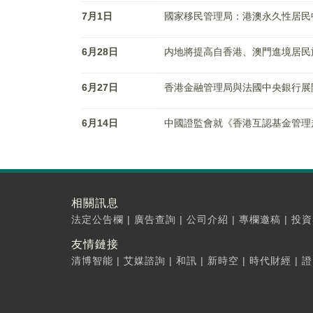
7月1日
國家移民管理局：港澳永久性居民
6月28日
内地將提高自香港、澳門進境居民
6月27日
香港金融管理局與法國中央銀行展
6月14日
中國證監會就《香港互認基金管理
相關訊息
法定公告欄
|
廣告查詢
|
公司介紹
|
專欄邀稿
|
投資
友情鏈接
清博智能
|
艾媒諮詢
|
和訊
|
新時空
|
時代財經
|
證