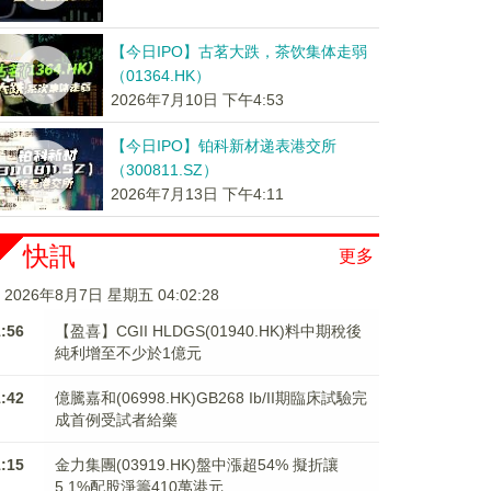
【今日IPO】古茗大跌，茶饮集体走弱
（01364.HK）
2026年7月10日 下午4:53
【今日IPO】铂科新材递表港交所
（300811.SZ）
2026年7月13日 下午4:11
快訊
更多
2026年8月7日 星期五 04:02:28
1:56
【盈喜】CGII HLDGS(01940.HK)料中期稅後
純利增至不少於1億元
1:42
億騰嘉和(06998.HK)GB268 Ib/II期臨床試驗完
成首例受試者給藥
1:15
金力集團(03919.HK)盤中漲超54% 擬折讓
5.1%配股淨籌410萬港元