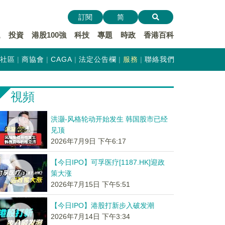
訂閱
简
遞
投資
港股100強
科技
專題
時政
香港百科
社區
商協會
CAGA
法定公告欄
服務
聯絡我們
視頻
洪灏-风格轮动开始发生 韩国股市已经
见顶
2026年7月9日 下午6:17
【今日IPO】可孚医疗[1187.HK]迎政
策大涨
2026年7月15日 下午5:51
【今日IPO】港股打新步入破发潮
2026年7月14日 下午3:34