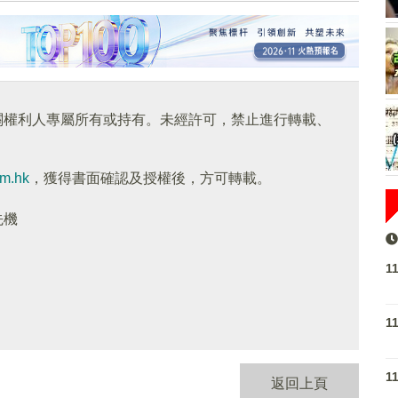
關權利人專屬所有或持有。未經許可，禁止進行轉載、
om.hk
，獲得書面確認及授權後，方可轉載。
先機
1
1
1
返回上頁