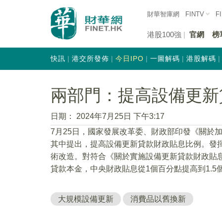
財華智庫網
FINTV
F
港股100強
官網
榜
快訊
港交所發佈
今日IPO
一圖解碼
港股解碼
兩部門：提高設備更新
日期：
2024年7月25日 下午3:17
7月25日，國家發展改革委、財政部印發《關於
其中提出，提高設備更新貸款財政貼息比例。發
術改造。對符合《關於實施設備更新貸款財政貼息政
貸款本金，中央財政貼息從1個百分點提高到1.5
大規模設備更新
消費品以舊換新