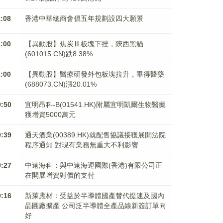
1:08
香港中華總商會倡五年規劃設四大願景
1:00
【異動股】焦炭Ⅲ板塊下挫，陝西黑貓
(601015.CN)跌8.38%
1:00
【異動股】醫療研發外包板塊拉升，畢得醫藥
(688073.CN)漲20.01%
0:50
宜明昂科-B(01541.HK)附屬宜明凱爾生物醫藥
獲增資5000萬元
0:39
通天酒業(00389.HK)就配售協議接獲展開法院
程序通知 對現有業務無重大不利影響
0:27
中遠海科：與中遠海運國際(香港)有限公司正
在開展增資對價的支付
0:16
新萊應材：受益於半導體國產替代提速及國內
晶圓廠擴產 公司泛半導體全產品線新簽訂單向
好