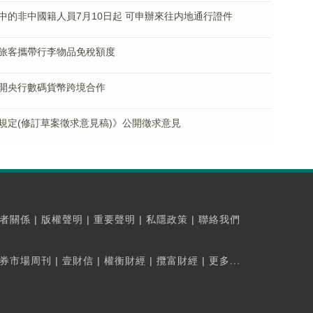
中的非中國籍人員7月10日起 可申辦來往内地通行證件
旅客攜帶行李物品免稅額度
開央行數碼貨幣跨境合作
規定(修訂草案徵求意見稿)》公開徵求意見
者關係
|
版權聲明
|
重要聲明
|
私隱政策
|
聯絡我們
券市場周刊
|
壹財信
|
權衡財經
|
攬富財經
|
更多...