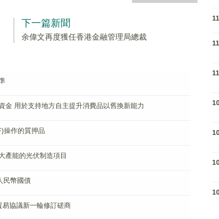
1
下一篇新聞
余偉文再度獲任香港金融管理局總裁
1
1
準
1
資金 用於支持地方自主提升消費品以舊換新能力
F)操作的質押品
1
大產能的光伏制造項目
1
人民幣國債
1
貿易協議新一輪修訂磋商