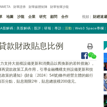
INMETA
財華證券
財華
媒體矩陣
財華
智庫沙龍
單
地圖
沙龍
企業
研究
顧問
合作
視頻
財經速
A股解碼
美股解碼
股評
研報
專訪
活動
Web3 Space專欄
貸款財政貼息比例
加力支持大規模設備更新和消費品以舊換新的若幹措施》。
揮再貸款政策工具作用，引導金融機構支持設備更新和技
策的通知》(財金〔2024〕54號)條件經營主體的銀行
個百分點，貼息期限2年，貼息總規模200億元。