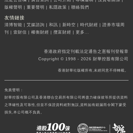
版權聲明
|
重要聲明
|
私隱政策
|
聯絡我們
友情鏈接
清博智能
|
艾媒諮詢
|
和訊
|
新時空
|
時代財經
|
證券市場周
刊
|
壹財信
|
權衡財經
|
攬富財經
|
更多...
香港政府指定刊載法定通告之憲報刊登報章
Copyright © 1998 - 2026 財華控股有限公司
香港財華社版權所有,未經同意不得轉載。
免責聲明：
財華控股有限公司及香港聯合交易所有限公司將盡力確保彼等所提供資料
之準確性及可靠性,但並不保證資料絕對無誤,資料如有錯漏而令閣下蒙受
損失,本公司概不負責。