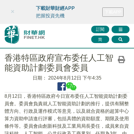
財華智庫網
FINTV
FINMETA
財華證券
媒體矩陣
下載財華財經APP
×
下載APP
智庫沙龍
聯絡我們
把握投資先機
訂閱
简
香港特區政府宣布委任人工智
能資助計劃委員會委員
日期：
2024年8月12日 下午4:35
8月12日，香港特區政府今日宣布委任人工智能資助計劃委
員會。委員會負責就人工智能資助計劃的推行，提供有關整
體方向、行政及運作模式等意見，以及就合資格的超算中心
算力資助申請進行評審，包括具體的資助額度、期限及使用
條件等。委員會由創新科技及工業局局長委任，成員來自資
訊科技、人工智能、公共行政及工商界別，任期為3年，由