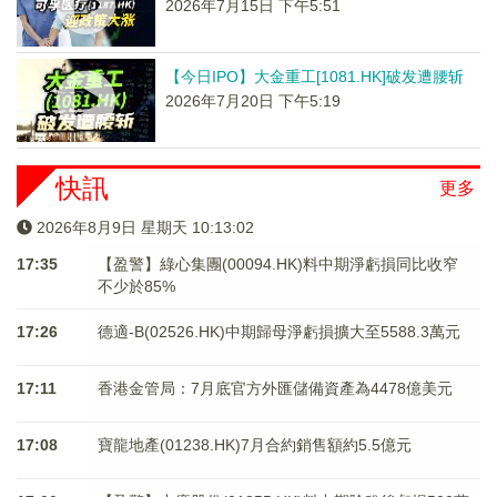
2026年7月15日 下午5:51
【今日IPO】大金重工[1081.HK]破发遭腰斩
2026年7月20日 下午5:19
快訊
更多
2026年8月9日 星期天 10:13:02
17:35
【盈警】綠心集團(00094.HK)料中期淨虧損同比收窄
不少於85%
17:26
德適-B(02526.HK)中期歸母淨虧損擴大至5588.3萬元
17:11
香港金管局：7月底官方外匯儲備資產為4478億美元
17:08
寶龍地產(01238.HK)7月合約銷售額約5.5億元