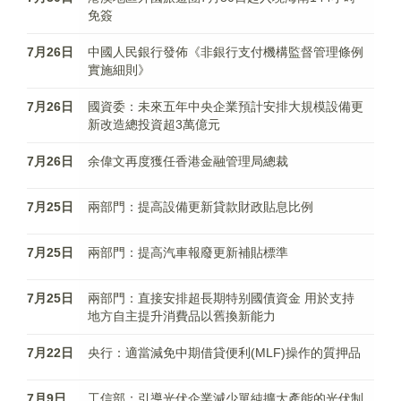
免簽
7月26日
中國人民銀行發佈《非銀行支付機構監督管理條例
實施細則》
7月26日
國資委：未來五年中央企業預計安排大規模設備更
新改造總投資超3萬億元
7月26日
余偉文再度獲任香港金融管理局總裁
7月25日
兩部門：提高設備更新貸款財政貼息比例
7月25日
兩部門：提高汽車報廢更新補貼標準
7月25日
兩部門：直接安排超長期特别國債資金 用於支持
地方自主提升消費品以舊換新能力
7月22日
央行：適當減免中期借貸便利(MLF)操作的質押品
7月9日
工信部：引導光伏企業減少單純擴大產能的光伏制