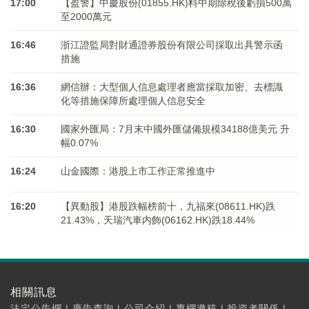
17:00
【盈警】中慶股份(01855.HK)料中期除稅後虧損500萬
至2000萬元
16:46
浙江證監局對財通證券股份有限公司採取出具警示函
措施
16:36
網信辦：大型個人信息處理者應當採取加密、去標識
化等措施保障所處理個人信息安全
16:30
國家外匯局：7月末中國外匯儲備規模34188億美元 升
幅0.07%
16:24
山金國際：港股上市工作正常推進中
16:20
【異動股】港股跌幅榜前十，九福來(08611.HK)跌
21.43%，天瑞汽車内飾(06162.HK)跌18.44%
相關訊息
法定公告欄
|
廣告查詢
|
公司介紹
|
專欄邀稿
|
投資者關係
|