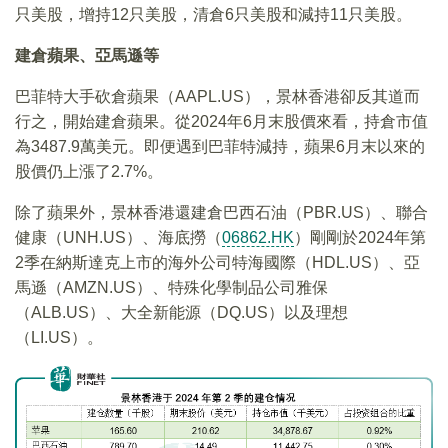
只美股，增持12只美股，清倉6只美股和減持11只美股。
建倉蘋果、亞馬遜等
巴菲特大手砍倉蘋果（AAPL.US），景林香港卻反其道而
行之，開始建倉蘋果。從2024年6月末股價來看，持倉市值
為3487.9萬美元。即便遇到巴菲特減持，蘋果6月末以來的
股價仍上漲了2.7%。
除了蘋果外，景林香港還建倉巴西石油（PBR.US）、聯合
健康（UNH.US）、海底撈（
06862.HK
）剛剛於2024年第
2季在納斯達克上市的海外公司特海國際（HDL.US）、亞
馬遜（AMZN.US）、特殊化學制品公司雅保
（ALB.US）、大全新能源（DQ.US）以及理想
（LI.US）。