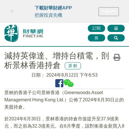
財華智庫網
FINTV
FINMETA
財華證券
媒體矩陣
下載財華財經APP
×
下載APP
智庫沙龍
聯絡我們
把握投資先機
訂閱
简
減持英偉達、增持台積電，剖
析景林香港持倉
原創
日期：
2024年8月12日 下午6:53
景林的香港子公司景林香港（Greenwoods Asset
Management Hong Kong Ltd.）公佈了2024年6月30日止的
美股持倉。
於2024年6月30日，景林香港的持倉市值提升至37.9億美
元，而之前為32.3億美元。在6月季度，該對衝基金新買入8