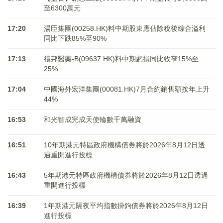
至6300萬元
17:20
湯臣集團(00258.HK)料中期股東應佔除稅後綜合溢利
同比下跌85%至90%
17:13
禮邦醫藥-B(09637.HK)料中期虧損同比收窄15%至
25%
17:04
中國海外宏洋集團(00081.HK)7月合約銷售額按年上升
44%
16:53
和光智成完成天使輪數千萬融資
16:51
10年期港元特區政府機構債券將於2026年8月12日透
過重開進行投標
16:43
5年期港元特區政府機構債券將於2026年8月12日透過
重開進行投標
16:39
1年期港元隔夜平均指數掛鉤債券將於2026年8月12日
進行投標