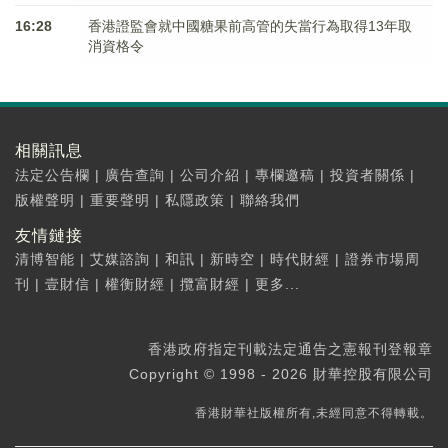
16:28
香港證監會就中國糖果前高管的失當行為取得13年取
消資格令
相關訊息
法定公告欄
|
廣告查詢
|
公司介紹
|
專欄邀稿
|
投資者關係
|
版權聲明
|
重要聲明
|
私隱政策
|
聯絡我們
友情鏈接
清博智能
|
艾媒諮詢
|
和訊
|
新時空
|
時代財經
|
證券市場周
刊
|
壹財信
|
權衡財經
|
攬富財經
|
更多...
香港政府指定刊載法定通告之憲報刊登報章
Copyright © 1998 - 2026 財華控股有限公司
香港財華社版權所有,未經同意不得轉載。