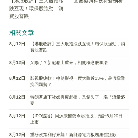
【港股收評】三大股指漲
文藝復興科技持倉剖析
跌互現！環保股強勁，消
費股普跌
相關文章
8月12日
【港股收評】三大股指漲跌互現！環保股強勁，消
費股普跌
8月12日
又陽了？新冠卷土重來，相關概念股飙漲！
8月12日
影視股疲軟！檸萌影視一度大跌近13%，暑假檔難
挽回頹勢？
8月12日
特朗普旗下社媒再度虧損，又錯失了一場「流量盛
宴」
8月12日
【IPO追蹤】同源康醫藥今起招股，預計8月20日
上市！
8月12日
重磅政策利好來襲！新能源電力板塊集體狂歡