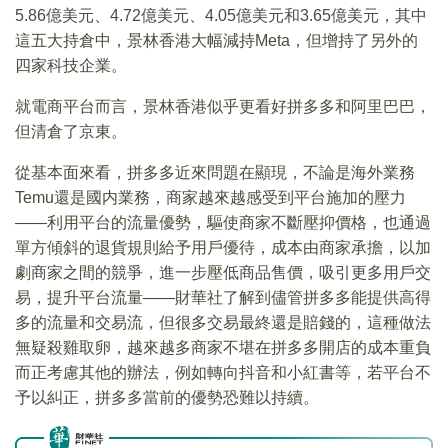
5.86億美元、4.72億美元、4.05億美元和3.65億美元，其中
這五大持倉中，景林香港大幅減持Meta，但增持了另外的
四家科技企業。
就電商平台而言，景林香港似乎更看好拼多多和阿里巴巴，
但清倉了京東。
從基本面來看，拼多多近來問題在顯現，不論是海外業務
Temu還是國内業務，商家越來越感受到平台施加的壓力
——利用平台的流量優勢，驅使商家不斷壓抑價格，也通過
單方傾斜的退貨規則給予用戶優待，成本由商家承擔，以加
劇商家之間的競爭，進一步壓低商品售價，吸引更多用戶交
易，提升平台流量——財華社了解到儘管拼多多能提供高得
多的流量和交易流，但很多交易最終還是賠錢的，這種做法
無疑殺雞取卵，越來越多商家不堪在拼多多開店的成本重負
而正考慮其他的辦法，例如轉向抖音和小紅書等，若平台不
予以糾正，拼多多當前的優勢恐難以持續。