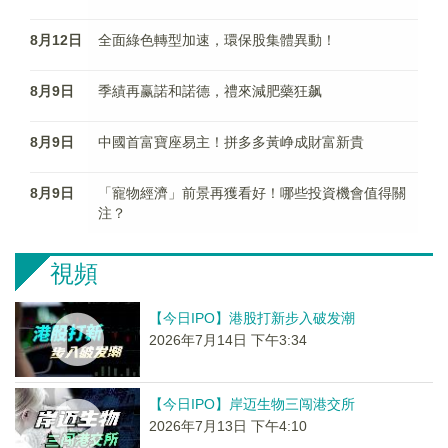
8月12日
全面綠色轉型加速，環保股集體異動！
8月9日
季績再赢諾和諾德，禮來減肥藥狂飙
8月9日
中國首富寶座易主！拼多多黃峥成財富新貴
8月9日
「寵物經濟」前景再獲看好！哪些投資機會值得關
注？
視頻
【今日IPO】港股打新步入破发潮
2026年7月14日 下午3:34
【今日IPO】岸迈生物三闯港交所
2026年7月13日 下午4:10