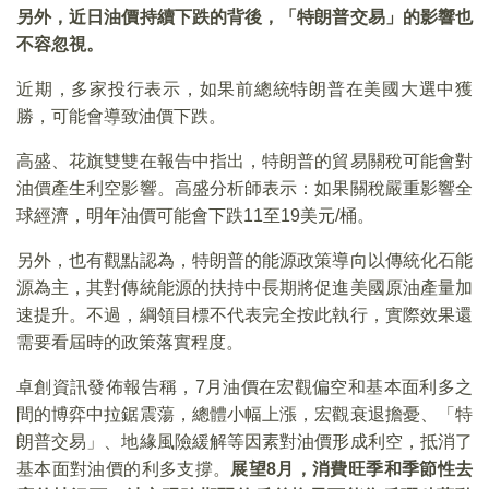
另外，近日油價持續下跌的背後，「特朗普交易」的影響也
不容忽視。
近期，多家投行表示，如果前總統特朗普在美國大選中獲
勝，可能會導致油價下跌。
高盛、花旗雙雙在報告中指出，特朗普的貿易關稅可能會對
油價產生利空影響。高盛分析師表示：如果關稅嚴重影響全
球經濟，明年油價可能會下跌11至19美元/桶。
另外，也有觀點認為，特朗普的能源政策導向以傳統化石能
源為主，其對傳統能源的扶持中長期將促進美國原油產量加
速提升。不過，綱領目標不代表完全按此執行，實際效果還
需要看屆時的政策落實程度。
卓創資訊發佈報告稱，7月油價在宏觀偏空和基本面利多之
間的博弈中拉鋸震蕩，總體小幅上漲，宏觀衰退擔憂、「特
朗普交易」、地緣風險緩解等因素對油價形成利空，抵消了
基本面對油價的利多支撐。
展望8月，消費旺季和季節性去