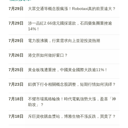
7月29日
大眾交通等概念股瘋漲！Robotaxi真的前景遠大？
7月29日
涉一品紅2.66億元國採退款，石四藥集團重挫逾
14%！
7月29日
電力股沸騰，行業需求向上並迎投資熱潮
7月26日
港交所如何做好窗口？
7月25日
黃金板塊遭重挫，中國黃金國際大跌逾11%！
7月23日
鋁價下行令相關概念股調整，短期行情如何演繹？
7月18日
不懼市場風格輪換！時代電氣強勢大漲，盈喜「神
助攻」？
7月18日
斥巨資收購血漿站，博雅生物不漲反跌，買貴了？