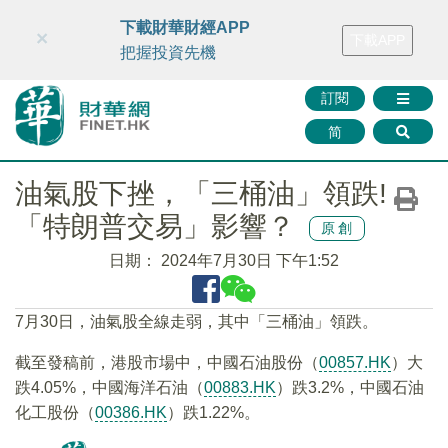
財華智庫網
FINTV
FINMETA
財華證券
媒體矩陣
下載財華財經APP
×
下載APP
智庫沙龍
聯絡我們
把握投資先機
訂閱
简
油氣股下挫，「三桶油」領跌!
「特朗普交易」影響？
原創
日期：
2024年7月30日 下午1:52
7月30日，油氣股全線走弱，其中「三桶油」領跌。
截至發稿前，港股市場中，中國石油股份（
00857.HK
）大
跌4.05%，中國海洋石油（
00883.HK
）跌3.2%，中國石油
化工股份（
00386.HK
）跌1.22%。