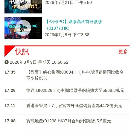
2026年7月21日 下午5:50
【今日IPO】鼎泰高科首日微涨
（01377.HK）
2026年7月9日 下午3:58
快訊
更多
2026年8月9日 星期天 10:50:52
17:35
【盈警】綠心集團(00094.HK)料中期淨虧損同比收窄
不少於85%
17:26
德適-B(02526.HK)中期歸母淨虧損擴大至5588.3萬元
17:11
香港金管局：7月底官方外匯儲備資產為4478億美元
17:08
寶龍地產(01238.HK)7月合約銷售額約5.5億元