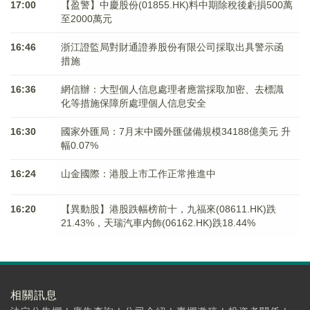
17:00
【盈警】中慶股份(01855.HK)料中期除稅後虧損500萬
至2000萬元
16:46
浙江證監局對財通證券股份有限公司採取出具警示函
措施
16:36
網信辦：大型個人信息處理者應當採取加密、去標識
化等措施保障所處理個人信息安全
16:30
國家外匯局：7月末中國外匯儲備規模34188億美元 升
幅0.07%
16:24
山金國際：港股上市工作正常推進中
16:20
【異動股】港股跌幅榜前十，九福來(08611.HK)跌
21.43%，天瑞汽車内飾(06162.HK)跌18.44%
相關訊息