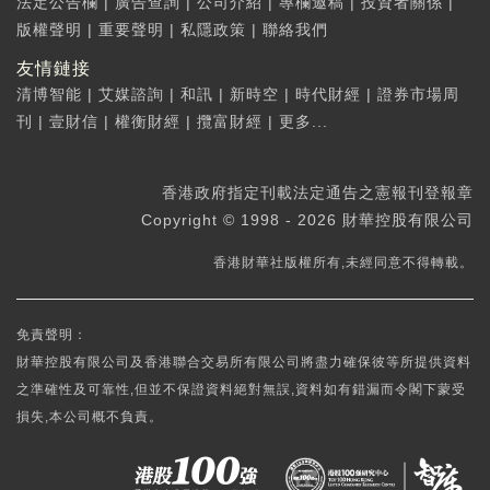
法定公告欄
|
廣告查詢
|
公司介紹
|
專欄邀稿
|
投資者關係
|
版權聲明
|
重要聲明
|
私隱政策
|
聯絡我們
友情鏈接
清博智能
|
艾媒諮詢
|
和訊
|
新時空
|
時代財經
|
證券市場周
刊
|
壹財信
|
權衡財經
|
攬富財經
|
更多...
香港政府指定刊載法定通告之憲報刊登報章
Copyright © 1998 - 2026 財華控股有限公司
香港財華社版權所有,未經同意不得轉載。
免責聲明：
財華控股有限公司及香港聯合交易所有限公司將盡力確保彼等所提供資料
之準確性及可靠性,但並不保證資料絕對無誤,資料如有錯漏而令閣下蒙受
損失,本公司概不負責。