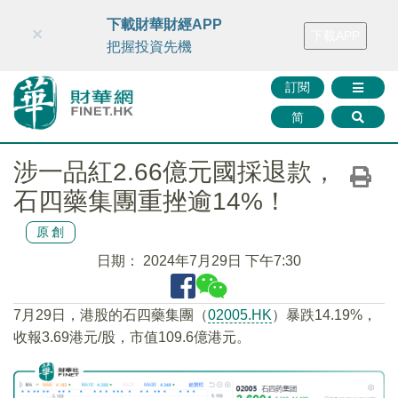
財華智庫網
FINTV
FINMETA
財華證券
媒體矩陣
下載財華財經APP
×
下載APP
智庫沙龍
聯絡我們
把握投資先機
訂閱
简
涉一品紅2.66億元國採退款，
石四藥集團重挫逾14%！
原創
日期：
2024年7月29日 下午7:30
7月29日，港股的石四藥集團（
02005.HK
）暴跌14.19%，
收報3.69港元/股，市值109.6億港元。