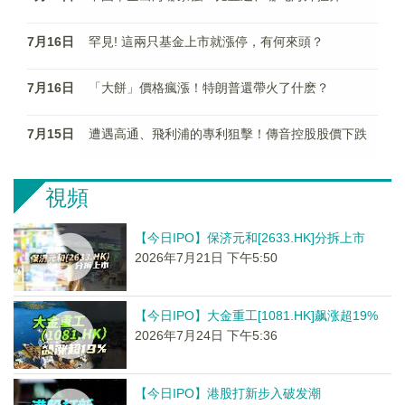
7月16日
罕見! 這兩只基金上市就漲停，有何來頭？
7月16日
「大餅」價格瘋漲！特朗普還帶火了什麽？
7月15日
遭遇高通、飛利浦的專利狙擊！傳音控股股價下跌
視頻
【今日IPO】保济元和[2633.HK]分拆上市
2026年7月21日 下午5:50
【今日IPO】大金重工[1081.HK]飙涨超19%
2026年7月24日 下午5:36
【今日IPO】港股打新步入破发潮