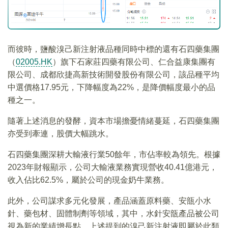
而彼時，鹽酸溴己新注射液品種同時中標的還有石四藥集團
（
02005.HK
）旗下石家莊四藥有限公司、仁合益康集團有
限公司、成都欣捷高新技術開發股份有限公司，該品種平均
中選價格17.95元，下降幅度為22%，是降價幅度最小的品
種之一。
隨著上述消息的發酵，資本市場擔憂情緒蔓延，石四藥集團
亦受到牽連，股價大幅跳水。
石四藥集團深耕大輸液行業50餘年，市佔率較為領先。根據
2023年財報顯示，公司大輸液業務實現營收40.41億港元，
收入佔比62.5%，屬於公司的現金奶牛業務。
此外，公司謀求多元化發展，產品涵蓋原料藥、安瓿小水
針、藥包材、固體制劑等領域，其中，水針安瓿產品被公司
視為新的業績增長點，上述提到的溴己新注射液即屬於此類