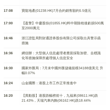
17:08
寶龍地產(01238.HK)7月合約銷售額約5.5億元
17:00
【盈警】中慶股份(01855.HK)料中期除稅後虧損500萬
至2000萬元
16:46
浙江證監局對財通證券股份有限公司採取出具警示函
措施
16:36
網信辦：大型個人信息處理者應當採取加密、去標識
化等措施保障所處理個人信息安全
16:30
國家外匯局：7月末中國外匯儲備規模34188億美元 升
幅0.07%
16:24
山金國際：港股上市工作正常推進中
16:20
【異動股】港股跌幅榜前十，九福來(08611.HK)跌
21.43%，天瑞汽車内飾(06162.HK)跌18.44%