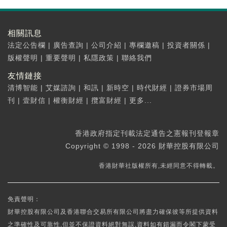
相關訊息
法定公告欄
|
廣告查詢
|
公司介紹
|
專欄邀稿
|
投資者關係
|
版權聲明
|
重要聲明
|
私隱政策
|
聯絡我們
友情鏈接
清博智能
|
艾媒諮詢
|
和訊
|
新時空
|
時代財經
|
證券市場周
刊
|
壹財信
|
權衡財經
|
攬富財經
|
更多...
香港政府指定刊載法定通告之憲報刊登報章
Copyright © 1998 - 2026 財華控股有限公司
香港財華社版權所有,未經同意不得轉載。
免責聲明：
財華控股有限公司及香港聯合交易所有限公司將盡力確保彼等所提供資料
之準確性及可靠性,但並不保證資料絕對無誤,資料如有錯漏而令閣下蒙受