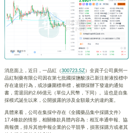
消息面上，近日，一品紅（
300723.SZ
）全資子公司廣州一
品紅制藥有限公司因在第七批國採鹽酸溴己新注射液投標中
存在違規行為，或涉嫌圍標串標，被聯採辦下發違約通知
書，需退回約2.66億元（單位人民幣，下同）。這也是自集
採模式誕生以來，公開披露的涉及金額最大的違約案。
具體來看，公司在集採中存在《全國藥品集中採購文件》
17.4條款的情形，相關條款具體内容為：相互串通申報、協
商報價，排斥其他申報企業的公平競爭，損害採購方或者其