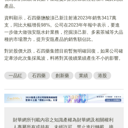
產品。
資料顯示，石四藥鹽酸溴己新注射液2023年銷售3417萬
支，同比大幅增長98%。公司在2023年年報中表示，要進
一步做大做強安瓿水針業務，挖掘溴己新、多索茶堿等大品
種的市場潛力，提升安瓿產品的銷售額佔比。
對於股價大跌，石四藥集體目前暫無明確回復，如果公司確
定牽涉此次集採風波，料將對其後續業績產生不小的影響。
一品紅
石四藥
創新藥
業績
港股
財華網所刊載內容之知識產權為財華網及相關權利
人專屬所有或持有。未經許可，禁止進行轉載、摘