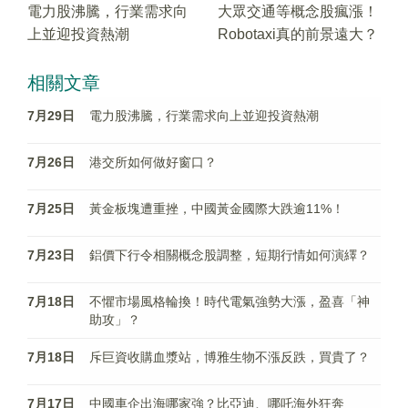
電力股沸騰，行業需求向
大眾交通等概念股瘋漲！
上並迎投資熱潮
Robotaxi真的前景遠大？
相關文章
7月29日
電力股沸騰，行業需求向上並迎投資熱潮
7月26日
港交所如何做好窗口？
7月25日
黃金板塊遭重挫，中國黃金國際大跌逾11%！
7月23日
鋁價下行令相關概念股調整，短期行情如何演繹？
7月18日
不懼市場風格輪換！時代電氣強勢大漲，盈喜「神
助攻」？
7月18日
斥巨資收購血漿站，博雅生物不漲反跌，買貴了？
7月17日
中國車企出海哪家強？比亞迪、哪吒海外狂奔