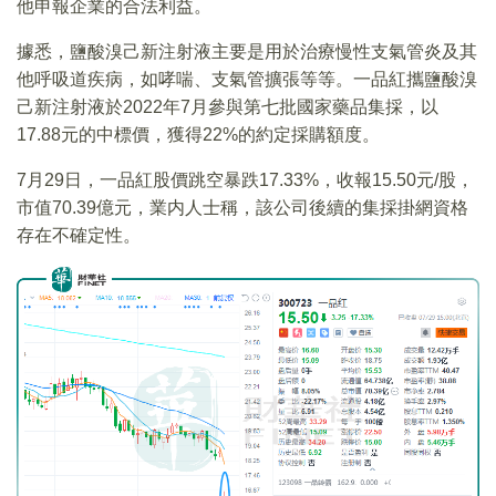
他申報企業的合法利益。
據悉，鹽酸溴己新注射液主要是用於治療慢性支氣管炎及其
他呼吸道疾病，如哮喘、支氣管擴張等等。一品紅攜鹽酸溴
己新注射液於2022年7月參與第七批國家藥品集採，以
17.88元的中標價，獲得22%的約定採購額度。
7月29日，一品紅股價跳空暴跌17.33%，收報15.50元/股，
市值70.39億元，業内人士稱，該公司後續的集採掛網資格
存在不確定性。