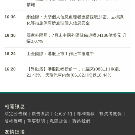
措施
16:36
網信辦：大型個人信息處理者應當採取加密、去標識
化等措施保障所處理個人信息安全
16:30
國家外匯局：7月末中國外匯儲備規模34188億美元 升
幅0.07%
16:24
山金國際：港股上市工作正常推進中
16:20
【異動股】港股跌幅榜前十，九福來(08611.HK)跌
21.43%，天瑞汽車内飾(06162.HK)跌18.44%
相關訊息
法定公告欄
|
廣告查詢
|
公司介紹
|
專欄邀稿
|
投資者關係
|
版權聲明
|
重要聲明
|
私隱政策
|
聯絡我們
友情鏈接