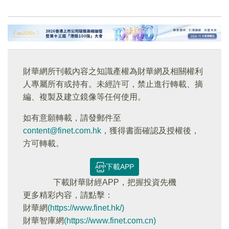
財華網所刊載內容之知識產權為財華網及相關權利
人專屬所有或持有。未經許可，禁止進行轉載、摘
編、複製及建立鏡像等任何使用。
如有意願轉載，請發郵件至
content@finet.com.hk
，獲得書面確認及授權後，
方可轉載。
下載APP
下載財華財經APP，把握投資先機
更多精彩内容，請點擊：
財華網
(https://www.finet.hk/)
財華智庫網
(https://www.finet.com.cn)