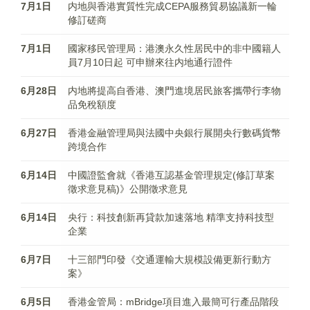
7月1日
内地與香港實質性完成CEPA服務貿易協議新一輪
修訂磋商
7月1日
國家移民管理局：港澳永久性居民中的非中國籍人
員7月10日起 可申辦來往内地通行證件
6月28日
内地將提高自香港、澳門進境居民旅客攜帶行李物
品免稅額度
6月27日
香港金融管理局與法國中央銀行展開央行數碼貨幣
跨境合作
6月14日
中國證監會就《香港互認基金管理規定(修訂草案
徵求意見稿)》公開徵求意見
6月14日
央行：科技創新再貸款加速落地 精準支持科技型
企業
6月7日
十三部門印發《交通運輸大規模設備更新行動方
案》
6月5日
香港金管局：mBridge項目進入最簡可行產品階段