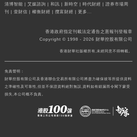
清博智能
|
艾媒諮詢
|
和訊
|
新時空
|
時代財經
|
證券市場周
刊
|
壹財信
|
權衡財經
|
攬富財經
|
更多...
香港政府指定刊載法定通告之憲報刊登報章
Copyright © 1998 - 2026 財華控股有限公司
香港財華社版權所有,未經同意不得轉載。
免責聲明：
財華控股有限公司及香港聯合交易所有限公司將盡力確保彼等所提供資料
之準確性及可靠性,但並不保證資料絕對無誤,資料如有錯漏而令閣下蒙受
損失,本公司概不負責。