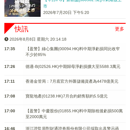
市
2026年7月20日 下午5:20
快訊
更多
2026年8月8日 星期六 20:14:18
17:35
【盈警】綠心集團(00094.HK)料中期淨虧損同比收窄
不少於85%
17:26
德適-B(02526.HK)中期歸母淨虧損擴大至5588.3萬元
17:11
香港金管局：7月底官方外匯儲備資產為4478億美元
17:08
寶龍地產(01238.HK)7月合約銷售額約5.5億元
17:00
【盈警】中慶股份(01855.HK)料中期除稅後虧損500萬
至2000萬元
16:46
浙江證監局對財通證券股份有限公司採取出具警示函