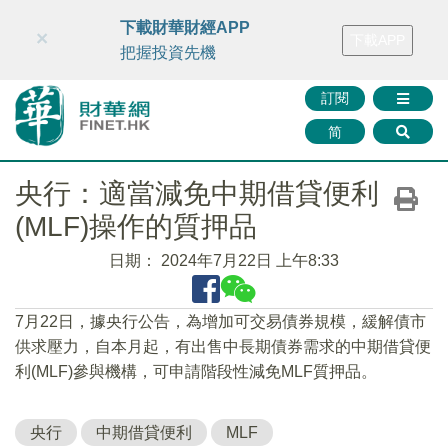
財華智庫網
FINTV
FINMETA
財華證券
媒體矩陣
下載財華財經APP
×
下載APP
智庫沙龍
聯絡我們
把握投資先機
訂閱
简
央行：適當減免中期借貸便利
(MLF)操作的質押品
日期：
2024年7月22日 上午8:33
7月22日，據央行公告，為增加可交易債券規模，緩解債市
供求壓力，自本月起，有出售中長期債券需求的中期借貸便
利(MLF)參與機構，可申請階段性減免MLF質押品。
央行
中期借貸便利
MLF