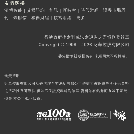
友情鏈接
清博智能
|
艾媒諮詢
|
和訊
|
新時空
|
時代財經
|
證券市場周
刊
|
壹財信
|
權衡財經
|
攬富財經
|
更多...
香港政府指定刊載法定通告之憲報刊登報章
Copyright © 1998 - 2026 財華控股有限公司
香港財華社版權所有,未經同意不得轉載。
免責聲明：
財華控股有限公司及香港聯合交易所有限公司將盡力確保彼等所提供資料
之準確性及可靠性,但並不保證資料絕對無誤,資料如有錯漏而令閣下蒙受
損失,本公司概不負責。