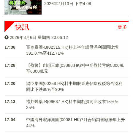
2026年7月13日 下午4:08
快訊
更多
2026年8月6日 星期四 20:06:12
17:36
百奧賽圖-B(02315.HK)料上半年歸母淨利潤同比增
391.87%至412.71%
17:28
【盈警】創想三維(03388.HK)料中期盈转亏約5300萬
至6300萬元
17:20
湯臣集團(00258.HK)料中期股東應佔除稅後綜合溢利
同比下跌85%至90%
17:13
禮邦醫藥-B(09637.HK)料中期虧損同比收窄15%至
25%
17:04
中國海外宏洋集團(00081.HK)7月合約銷售額按年上升
44%