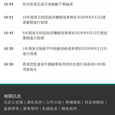
16:53
和光智成完成天使輪數千萬融資
16:51
10年期港元特區政府機構債券將於2026年8月12日透
過重開進行投標
16:43
5年期港元特區政府機構債券將於2026年8月12日透過
重開進行投標
16:39
1年期港元隔夜平均指數掛鉤債券將於2026年8月12日
進行投標
16:28
香港證監會就中國糖果前高管的失當行為取得13年取
消資格令
相關訊息
法定公告欄
|
廣告查詢
|
公司介紹
|
專欄邀稿
|
投資者關係
|
版權聲明
|
重要聲明
|
私隱政策
|
聯絡我們