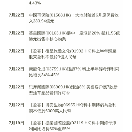
4.43%
7月22日
中國再保險(01508.HK)：大地財險首6月原保費收
入280.94億元
7月22日
英皇國際(00163.HK)盤中一度漲超20% 擬11.55億
港元出售非核心物業
7月22日
【盈喜】復星旅遊文化(01992.HK)料上半年歸屬
股東盈利不低於3億人民幣
7月22日
康龍化成(03759.HK)漲超7% 料上半年歸母淨利同
比增長34%-45%
7月22日
思摩爾國際(06969.HK)漲逾8% 美國客戶獲7款新
型煙草產品營銷許可令
7月22日
【盈喜】博安生物(06955.HK)料中期轉虧為盈利
潤不低於6000萬人民幣
7月19日
【盈喜】捷榮國際控股(02119.HK)料中期錄母淨
利同比增長60%至65%