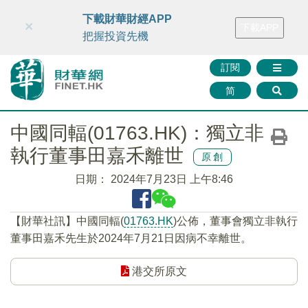
財華智庫網
FINTV
FINMETA
財華證券
媒體矩陣
下載財華財經APP
×
下載APP
智庫沙龍
聯絡我們
把握投資先機
訂閱
简
中國同輻(01763.HK)：獨立非
執行董事田嘉禾離世
原創
日期：
2024年7月23日 上午8:46
【財華社訊】中國同輻(
01763.HK
)公佈，董事會獨立非執行
董事田嘉禾先生於2024年7月21日因病不幸離世。
港交所原文