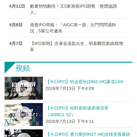
4月11日
數量悄悄翻倍！又5家港股IPO調整「整體協調
人」
4月8日
港股IPO周報：「AIGC第一股」出門問問過聆
訊，5家公司遞表
4月7日
【IPO前哨】含著金湯匙出生，明基醫院業績穩增
長
視頻
【今日IPO】钧达股份[2865.HK]暴涨24%
2026年7月13日 下午4:09
【今日IPO】铂科新材递表港交所
（300811.SZ）
2026年7月13日 下午4:11
【今日IPO】赛力斯[09927.HK]业绩变脸暴跌