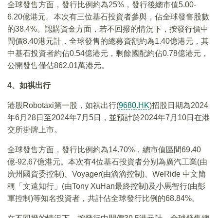
全球發售方面，發行比例約為25%，發行後總市值5.00-
6.20億港元。本次有三位基石投資者參與，佔全球發售股數
的38.4%。認購資金方面，若不回撥的情況下，按發行價中
間價8.40港元計，全球發售的總募資額約為1.40億港元，其
中基石投資者約佔0.54億港元，剩餘國配約佔0.78億港元，
公開發售僅佔862.01萬港元。
4、如祺出行
港股Robotaxi第一股，如祺出行(
9680.HK
)招股日期為2024
年6月28日至2024年7月5日，並預計於2024年7月10日在港
交所掛牌上市。
全球發售方面，發行比例約為14.70%，總市值區間69.40
億-92.67億港元。本次有4位基石投資者分别為廣汽工業(由
廣州國資委控制)、Voyager(由滴滴控制)、WeRide 中文簡
稱「文遠知行」(由Tony XuHan最終控制)及小馬智行(由彭
軍控制)等知名投資者，共計佔全球發行比例的68.84%。