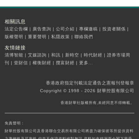
相關訊息
法定公告欄
|
廣告查詢
|
公司介紹
|
專欄邀稿
|
投資者關係
|
版權聲明
|
重要聲明
|
私隱政策
|
聯絡我們
友情鏈接
清博智能
|
艾媒諮詢
|
和訊
|
新時空
|
時代財經
|
證券市場周
刊
|
壹財信
|
權衡財經
|
攬富財經
|
更多...
香港政府指定刊載法定通告之憲報刊登報章
Copyright © 1998 - 2026 財華控股有限公司
香港財華社版權所有,未經同意不得轉載。
免責聲明：
財華控股有限公司及香港聯合交易所有限公司將盡力確保彼等所提供資料
之準確性及可靠性,但並不保證資料絕對無誤,資料如有錯漏而令閣下蒙受