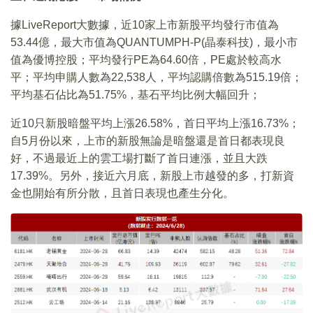
據LiveReport大數據，近10家上市新股平均發行市值為
53.44億，最大市值為QUANTUMPH-P(晶泰科技)，最小市
值為優博控股；平均發行PE為64.60倍，PE處於較高水
平；平均申購人數為22,538人，平均認購倍數為515.19倍；
平均基石佔比為51.75%，基石平均比例大幅回升；
近10只新股暗盤平均上漲26.58%，首日平均上漲16.73%；
自5月份以來，上市的新股無論是暗盤還是首日都表現良
好，不過最近上的雲工場打斷了首日連漲，並且大跌
17.39%。另外，接近六月底，新股上市越發的多，打新資
金也開始有所分散，且首日表現也產生分化。