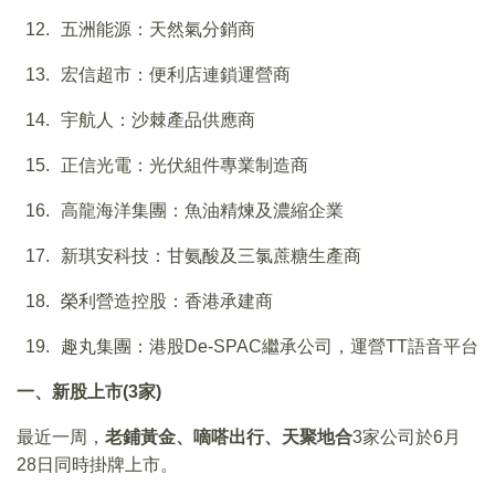
五洲能源：天然氣分銷商
宏信超市：便利店連鎖運營商
宇航人：沙棘產品供應商
正信光電：光伏組件專業制造商
高龍海洋集團：魚油精煉及濃縮企業
新琪安科技：甘氨酸及三氯蔗糖生產商
榮利營造控股：香港承建商
趣丸集團：港股De-SPAC繼承公司，運營TT語音平台
一、新股上市(3家)
最近一周，
老鋪黃金、
嘀嗒出行、
天聚地合
3家公司於6月
28日同時掛牌上市。