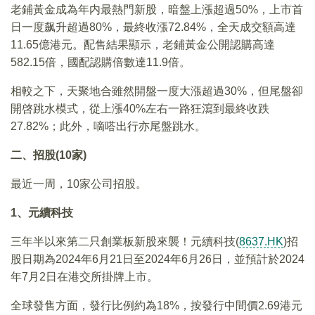
老鋪黃金成為年内最熱門新股，暗盤上漲超過50%，上市首
日一度飙升超過80%，最終收漲72.84%，全天成交額高達
11.65億港元。配售結果顯示，老鋪黃金公開認購高達
582.15倍，國配認購倍數達11.9倍。
相較之下，天聚地合雖然開盤一度大漲超過30%，但尾盤卻
開啓跳水模式，從上漲40%左右一路狂瀉到最終收跌
27.82%；此外，嘀嗒出行亦尾盤跳水。
二、招股(10
家)
最近一周，10家公司招股。
1、元續科技
三年半以來第二只創業板新股來襲！元續科技(
8637.HK
)招
股日期為2024年6月21日至2024年6月26日，並預計於2024
年7月2日在港交所掛牌上市。
全球發售方面，發行比例約為18%，按發行中間價2.69港元