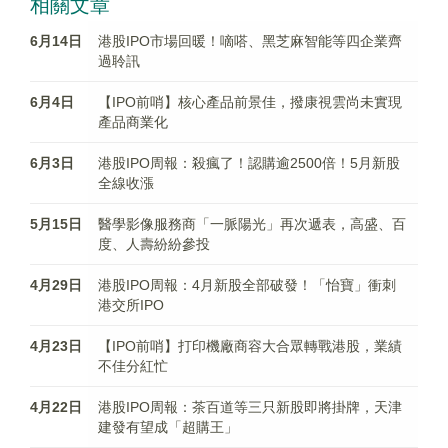
相關文章
6月14日
港股IPO市場回暖！嘀嗒、黑芝麻智能等四企業齊
過聆訊
6月4日
【IPO前哨】核心產品前景佳，撥康視雲尚未實現
產品商業化
6月3日
港股IPO周報：殺瘋了！認購逾2500倍！5月新股
全線收漲
5月15日
醫學影像服務商「一脈陽光」再次遞表，高盛、百
度、人壽紛紛參投
4月29日
港股IPO周報：4月新股全部破發！「怡寶」衝刺
港交所IPO
4月23日
【IPO前哨】打印機廠商容大合眾轉戰港股，業績
不佳分紅忙
4月22日
港股IPO周報：茶百道等三只新股即將掛牌，天津
建發有望成「超購王」