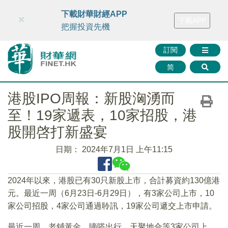
財華智庫網
FINTV
FINMETA
財華證券
媒體矩陣
下載財華財經APP
×
下載APP
智庫沙龍
聯絡我們
把握投資先機
訂閱
简
港股IPO周報：新股洶湧而
至！19家遞表，10家招股，港
股開啓打新盛宴
日期：
2024年7月1日 上午11:15
2024年以來，港股已有30只新股上市，合計募資約130億港
元。最近一周（6月23日-6月29日），有3家公司上市，10
家公司招股，4家公司通過聆訊，19家公司遞交上市申請。
最近一周，老鋪黃金、嘀嗒出行、天聚地合等3家公司上