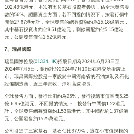
102.43億港元。本次有五位基石投資者參與，佔全球發售股
數的56%。認購資金方面，若不回撥的情況下，按發行價中
間價27.67港元計，全球發售的總募資額約為15.18億港元，
其中基石投資者約佔8.51億港元，剩餘國配約佔5.15億港
元，公開發售僅佔1.52億港元。
7、瑞昌國際
瑞昌國際控股(
01334.HK
)招股日期為2024年6月28日至
2024年7月5日，並預計於2024年7月10日在港交所掛牌上
市。瑞昌國際控股是一家設於中國河南省的石油煉制及石化
設備制造商，近三年營收、淨利高速增長。
全球發售方面，發行比例約為25%，發行後總市值區間5.25
億-6.95億港元。不回撥的情況下，按發行中間價1.22港元
計，全球發售總募資額約1.53億港元，其中國配約1.37億港
元，公開發售約1525萬港元。
公司引進了三家基石，基石佔比37.9%，這在小市值規模的