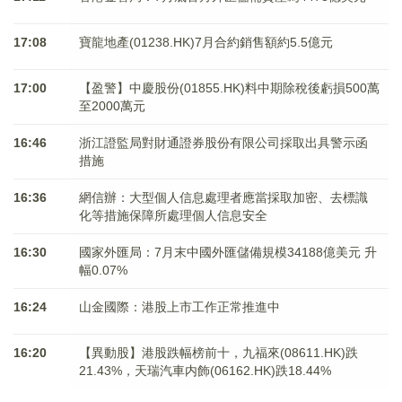
17:08
寶龍地產(01238.HK)7月合約銷售額約5.5億元
17:00
【盈警】中慶股份(01855.HK)料中期除稅後虧損500萬
至2000萬元
16:46
浙江證監局對財通證券股份有限公司採取出具警示函
措施
16:36
網信辦：大型個人信息處理者應當採取加密、去標識
化等措施保障所處理個人信息安全
16:30
國家外匯局：7月末中國外匯儲備規模34188億美元 升
幅0.07%
16:24
山金國際：港股上市工作正常推進中
16:20
【異動股】港股跌幅榜前十，九福來(08611.HK)跌
21.43%，天瑞汽車内飾(06162.HK)跌18.44%