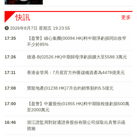
快訊
更多
2026年8月7日 星期五 19:23:55
17:35
【盈警】綠心集團(00094.HK)料中期淨虧損同比收窄
不少於85%
17:26
德適-B(02526.HK)中期歸母淨虧損擴大至5588.3萬元
17:11
香港金管局：7月底官方外匯儲備資產為4478億美元
17:08
寶龍地產(01238.HK)7月合約銷售額約5.5億元
17:00
【盈警】中慶股份(01855.HK)料中期除稅後虧損500萬
至2000萬元
16:46
浙江證監局對財通證券股份有限公司採取出具警示函
措施