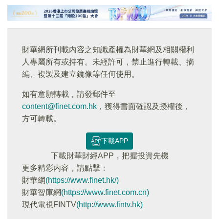
財華網所刊載內容之知識產權為財華網及相關權利
人專屬所有或持有。未經許可，禁止進行轉載、摘
編、複製及建立鏡像等任何使用。
如有意願轉載，請發郵件至
content@finet.com.hk
，獲得書面確認及授權後，
方可轉載。
下載APP
下載財華財經APP，把握投資先機
更多精彩内容，請點擊：
財華網
(https://www.finet.hk/)
財華智庫網
(https://www.finet.com.cn)
現代電視FINTV
(http://www.fintv.hk)