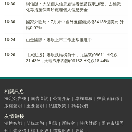
16:36
網信辦：大型個人信息處理者應當採取加密、去標識
化等措施保障所處理個人信息安全
16:30
國家外匯局：7月末中國外匯儲備規模34188億美元 升
幅0.07%
16:24
山金國際：港股上市工作正常推進中
16:20
【異動股】港股跌幅榜前十，九福來(08611.HK)跌
21.43%，天瑞汽車内飾(06162.HK)跌18.44%
相關訊息
法定公告欄
|
廣告查詢
|
公司介紹
|
專欄邀稿
|
投資者關係
|
版權聲明
|
重要聲明
|
私隱政策
|
聯絡我們
友情鏈接
清博智能
|
艾媒諮詢
|
和訊
|
新時空
|
時代財經
|
證券市場周
刊
|
壹財信
|
權衡財經
|
攬富財經
|
更多...