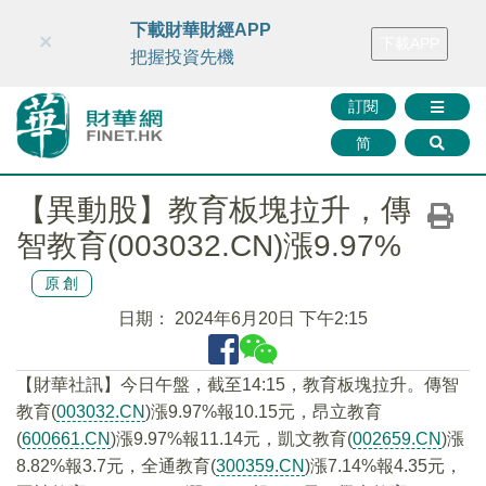
財華智庫網
FINTV
FINMETA
財華證券
媒體矩陣
下載財華財經APP
×
下載APP
智庫沙龍
聯絡我們
把握投資先機
訂閱
简
【異動股】教育板塊拉升，傳
智教育(003032.CN)漲9.97%
原創
日期：
2024年6月20日 下午2:15
【財華社訊】今日午盤，截至14:15，教育板塊拉升。傳智
教育(
003032.CN
)漲9.97%報10.15元，昂立教育
(
600661.CN
)漲9.97%報11.14元，凱文教育(
002659.CN
)漲
8.82%報3.7元，全通教育(
300359.CN
)漲7.14%報4.35元，