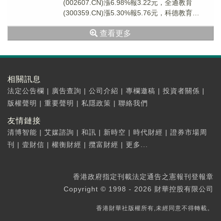
(002607.CN)漲6.98%報3.22元，全通教育
(300359.CN)漲5.30%報5.76元，科德教育
(300192.C...
查看更多
相關訊息
法定公告欄
|
廣告查詢
|
公司介紹
|
專欄邀稿
|
投資者關係
|
版權聲明
|
重要聲明
|
私隱政策
|
聯絡我們
友情鏈接
清博智能
|
艾媒諮詢
|
和訊
|
新時空
|
時代財經
|
證券市場周
刊
|
壹財信
|
權衡財經
|
攬富財經
|
更多...
香港政府指定刊載法定通告之憲報刊登報章
Copyright © 1998 - 2026 財華控股有限公司
香港財華社版權所有,未經同意不得轉載。