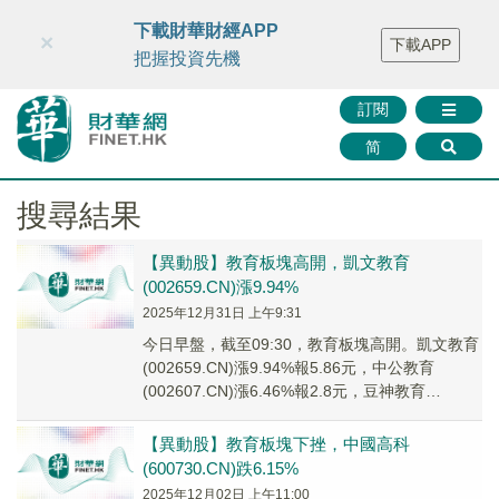
財華智庫網
FINTV
FINMETA
財華證券
媒體矩陣
下載財華財經APP
×
下載APP
智庫沙龍
聯絡我們
把握投資先機
訂閱
简
搜尋結果
【異動股】教育板塊高開，凱文教育
(002659.CN)漲9.94%
2025年12月31日 上午9:31
今日早盤，截至09:30，教育板塊高開。凱文教育
(002659.CN)漲9.94%報5.86元，中公教育
(002607.CN)漲6.46%報2.8元，豆神教育
(300010.CN...
【異動股】教育板塊下挫，中國高科
(600730.CN)跌6.15%
2025年12月02日 上午11:00