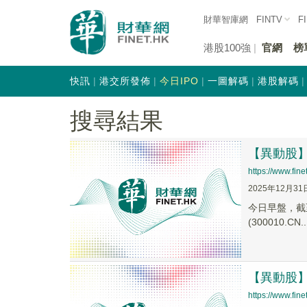
財華智庫網
FINTV
F
港股100強
官網
榜
快訊
港交所發佈
今日IPO
一圖解碼
港股解碼
搜尋結果
【異動股】教
https://www.fi
2025年12月31
今日早盤，截至0
(300010.CN..
【異動股】教
https://www.fi