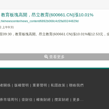
育板塊高開，昂立教育(600661.CN)漲10.01%
net.hk/newscenter/news_content/6892b068c4cf2fa00244829d
日 上午9:31
9:30，教育板塊高開。昂立教育(600661.CN)漲10.01%報12.53元，全
查看更多
者關係
|
版權聲明
|
重要聲明
|
私隱政策
|
聯絡我們
券市場周刊
|
壹財信
|
權衡財經
|
攬富財經
|
更多...