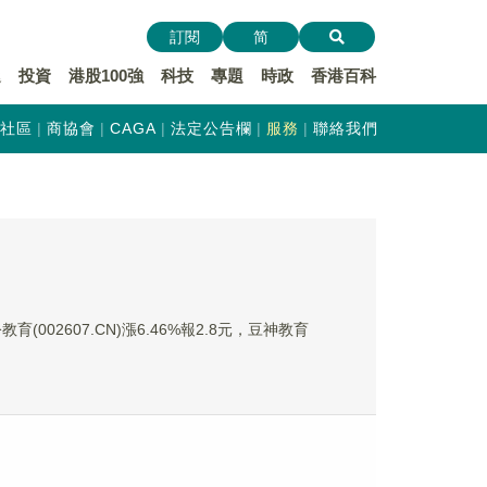
訂閱
简
遞
投資
港股100強
科技
專題
時政
香港百科
社區
商協會
CAGA
法定公告欄
服務
聯絡我們
育(002607.CN)漲6.46%報2.8元，豆神教育