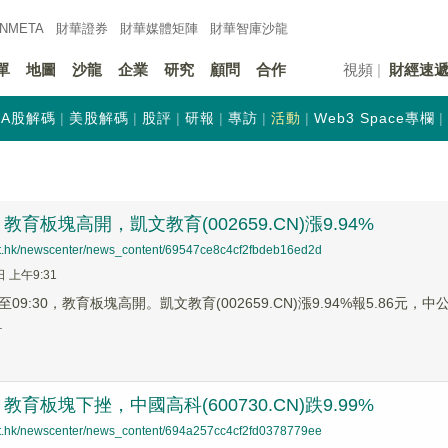
INMETA
財華證券
財華
媒體矩陣
財華
智庫沙龍
單
地圖
沙龍
企業
研究
顧問
合作
視頻
財經速
A股解碼
美股解碼
股評
研報
專訪
活動
Web3 Space專欄
育板塊高開，凱文教育(002659.CN)漲9.94%
net.hk/newscenter/news_content/69547ce8c4cf2fbdeb16ed2d
日 上午9:31
9:30，教育板塊高開。凱文教育(002659.CN)漲9.94%報5.86元，中公教
.
育板塊下挫，中國高科(600730.CN)跌9.99%
net.hk/newscenter/news_content/694a257cc4cf2fd0378779ee