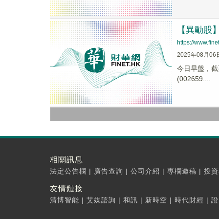
【異動股】教
https://www.fi
2025年08月06
今日早盤，截至0
(002659....
相關訊息
法定公告欄
|
廣告查詢
|
公司介紹
|
專欄邀稿
|
投資
友情鏈接
清博智能
|
艾媒諮詢
|
和訊
|
新時空
|
時代財經
|
證