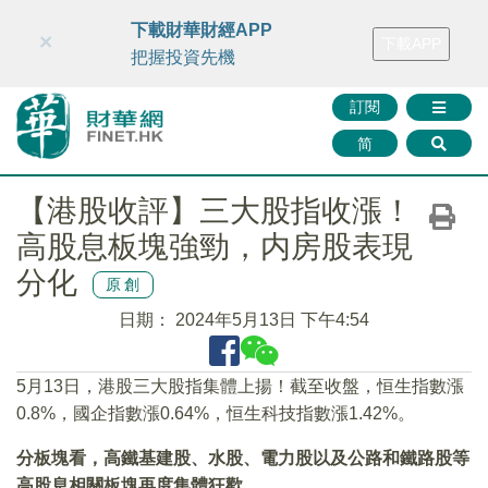
財華智庫網
FINTV
FINMETA
財華證券
媒體矩陣
下載財華財經APP
×
下載APP
智庫沙龍
聯絡我們
把握投資先機
訂閱
简
【港股收評】三大股指收漲！
高股息板塊強勁，内房股表現
分化
原創
日期：
2024年5月13日 下午4:54
5月13日，港股三大股指集體上揚！截至收盤，恒生指數漲
0.8%，國企指數漲0.64%，恒生科技指數漲1.42%。
分板塊看，高鐵基建股、水股、電力股以及公路和鐵路股等
高股息相關板塊再度集體狂歡。