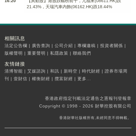
16:20
【異動股】港股跌幅榜前十，九福來(08611.HK)跌
21.43%，天瑞汽車内飾(06162.HK)跌18.44%
相關訊息
法定公告欄
|
廣告查詢
|
公司介紹
|
專欄邀稿
|
投資者關係
|
版權聲明
|
重要聲明
|
私隱政策
|
聯絡我們
友情鏈接
清博智能
|
艾媒諮詢
|
和訊
|
新時空
|
時代財經
|
證券市場周
刊
|
壹財信
|
權衡財經
|
攬富財經
|
更多...
香港政府指定刊載法定通告之憲報刊登報章
Copyright © 1998 - 2026 財華控股有限公司
香港財華社版權所有,未經同意不得轉載。