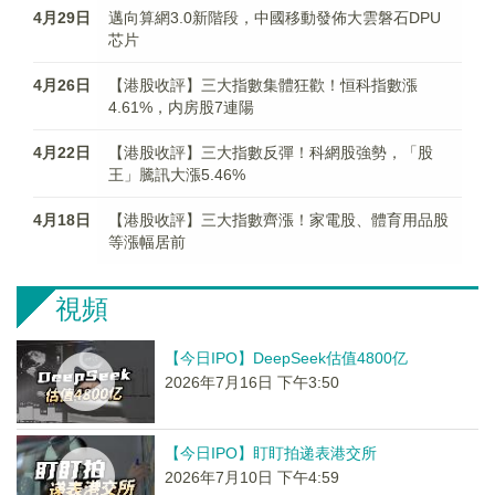
4月29日
邁向算網3.0新階段，中國移動發佈大雲磐石DPU
芯片
4月26日
【港股收評】三大指數集體狂歡！恒科指數漲
4.61%，内房股7連陽
4月22日
【港股收評】三大指數反彈！科網股強勢，「股
王」騰訊大漲5.46%
4月18日
【港股收評】三大指數齊漲！家電股、體育用品股
等漲幅居前
視頻
【今日IPO】DeepSeek估值4800亿
2026年7月16日 下午3:50
【今日IPO】盯盯拍递表港交所
2026年7月10日 下午4:59