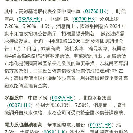
其中，高鐵基建股代表企業中國中車（
01766.HK
）、時代
電氣（
03898.HK
）、中國中鐵（
00390.HK
）分别上漲
7.28%、5.96%、4.5%。消息面上，國鐵集團發佈 2024 年
動車組首次招標公告顯示，招標量提升顯著， 鐵路裝備需
求持續復蘇。 此前，中國鐵路12306官網發佈四則調價公
告：6月15日起，武廣高鐵、滬杭客專、滬昆客專、杭甬客
專4條高鐵線路將調整客運票價。申萬宏源指出，高鐵票價
市場化是我國高鐵產業長足發展的重要舉措；以杭甬客專調
價方案為例，二等座公佈票價較現行票價漲幅達到20%左
右；高鐵票價市場化機制逐步完善，利好高鐵運營企業及高
鐵線路資產擁有企業。
水務股中，
中國水務（
00855.HK
）、北控水務集團
（
00371.HK
）分别大漲10.13%、7.59%。消息面上，廣州
擬調升自來水價格，水務公司可受惠於全國水價普調趨勢。
電力股也繼續衝高，
華電國際電力股份（
01071.HK
）漲
7.6%，大唐發電（
00991.HK
）漲4.4%，華能國際電力股份