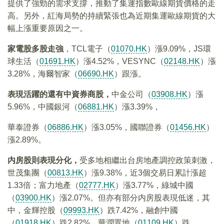
提供了強勁的需求支撐，推動了集運指數歐線期貨價格的走
高。另外，紅海局勢的持續緊張也為近期集運歐線期貨的大
幅上漲重要原因之一。
家電股多股走強
，TCL電子（
01070.HK
）漲9.09%，JS環
球生活（
01691.HK
）漲4.52%，VESYNC（
02148.HK
）漲
3.28%，海爾智家（
06690.HK
）跟漲。
表現活躍的還有中資券商股，
中金公司（
03908.HK
）漲
5.96%，中國銀河（
06881.HK
）漲3.39%，
華泰證券（
06886.HK
）漲3.05%，國聯證券（
01456.HK
）
漲2.89%。
内房股則表現分化，
受多地相繼出台房地產調控政策刺激，
世茂集團（
00813.HK
）漲9.38%，近3個交易日累計漲超
1.33倍；富力地產（
02777.HK
）漲3.77%，綠城中國
（
03900.HK
）漲2.07%。但亦有部分内房股表現低迷，其
中，金輝控股（
09993.HK
）跌7.42%，融創中國
（
01918.HK
）跌2.82%，華潤置地（
01109.HK
）跌