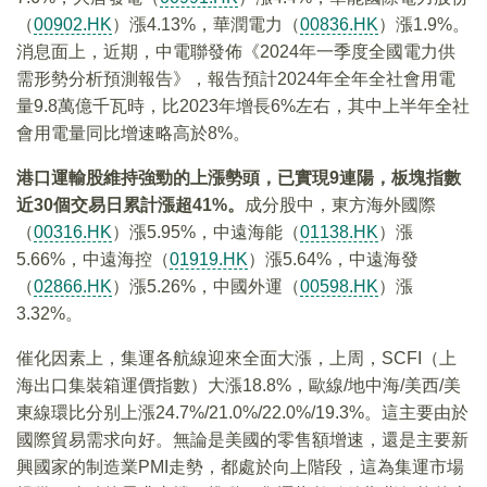
（
00902.HK
）漲4.13%，華潤電力（
00836.HK
）漲1.9%。
消息面上，近期，中電聯發佈《2024年一季度全國電力供
需形勢分析預測報告》，報告預計2024年全年全社會用電
量9.8萬億千瓦時，比2023年增長6%左右，其中上半年全社
會用電量同比增速略高於8%。
港口運輸股維持強勁的上漲勢頭，已實現9連陽，板塊指數
近30個交易日累計漲超41%。
成分股中，東方海外國際
（
00316.HK
）漲5.95%，中遠海能（
01138.HK
）漲
5.66%，中遠海控（
01919.HK
）漲5.64%，中遠海發
（
02866.HK
）漲5.26%，中國外運（
00598.HK
）漲
3.32%。
催化因素上，集運各航線迎來全面大漲，上周，SCFI（上
海出口集裝箱運價指數）大漲18.8%，歐線/地中海/美西/美
東線環比分别上漲24.7%/21.0%/22.0%/19.3%。這主要由於
國際貿易需求向好。無論是美國的零售額增速，還是主要新
興國家的制造業PMI走勢，都處於向上階段，這為集運市場