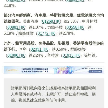
2.18%。
部分汽車經銷商、汽車股、特斯拉概念股、鋰電池概念也均
紛紛回落。
美東汽車（
01268.HK
）跌2.38%，中升控股
（
00881.HK
）跌1.07%，力勁科技（
00558.HK
）跌
5.19%，贛鋒鋰業（
01772.HK
）跌2.79%。
此外，體育用品股、奢侈品股、影視股、香港零售股等亦紛
紛下行。
李寧（
02331.HK
）跌3.59%，貓眼娛樂
（
01896.HK
）跌2.24%，普拉達（
01913.HK
）等均跌。
財華網所刊載內容之知識產權為財華網及相關權利
人專屬所有或持有。未經許可，禁止進行轉載、摘
編、複製及建立鏡像等任何使用。