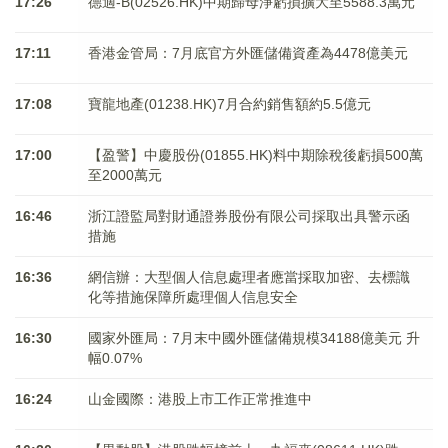
17:26
德適-B(02526.HK)中期歸母淨虧損擴大至5588.3萬元
17:11
香港金管局：7月底官方外匯儲備資產為4478億美元
17:08
寶龍地產(01238.HK)7月合約銷售額約5.5億元
17:00
【盈警】中慶股份(01855.HK)料中期除稅後虧損500萬
至2000萬元
16:46
浙江證監局對財通證券股份有限公司採取出具警示函
措施
16:36
網信辦：大型個人信息處理者應當採取加密、去標識
化等措施保障所處理個人信息安全
16:30
國家外匯局：7月末中國外匯儲備規模34188億美元 升
幅0.07%
16:24
山金國際：港股上市工作正常推進中