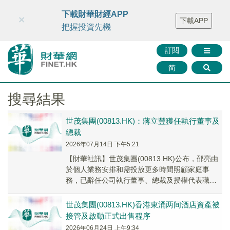
財華智庫網
FINTV
FINMETA
財華證券
媒體矩陣
下載財華財經APP
×
下載APP
智庫沙龍
聯絡我們
把握投資先機
訂閱
简
搜尋結果
世茂集團(00813.HK)：蔣立豐獲任執行董事及
總裁
2026年07月14日 下午5:21
【財華社訊】世茂集團(00813.HK)公布，邵亮由
於個人業務安排和需投放更多時間照顧家庭事
務，已辭任公司執行董事、總裁及授權代表職
務，由2026年7月14日起生效。蔣立豐獲委任...
世茂集團(00813.HK)香港東涌两间酒店資產被
接管及啟動正式出售程序
2026年06月24日 上午9:34