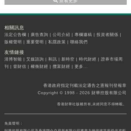
查看更多
相關訊息
法定公告欄
|
廣告查詢
|
公司介紹
|
專欄邀稿
|
投資者關係
|
版權聲明
|
重要聲明
|
私隱政策
|
聯絡我們
友情鏈接
清博智能
|
艾媒諮詢
|
和訊
|
新時空
|
時代財經
|
證券市場周
刊
|
壹財信
|
權衡財經
|
攬富財經
|
更多...
香港政府指定刊載法定通告之憲報刊登報章
Copyright © 1998 - 2026 財華控股有限公司
香港財華社版權所有,未經同意不得轉載。
免責聲明：
財華控股有限公司及香港聯合交易所有限公司將盡力確保彼等所提供資料