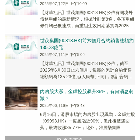
2025年07月22日 上午10:09
【財華社訊】世茂集團(00813.HK)公佈有關境外
債務重組的最新情況，根據計劃第8條，各項重組
條件均已獲達成，而重組生效日期落實為2025年
7月21日。此外，於重組生效日期發行...
世茂集團(00813.HK)前六個月合約銷售總額約
135.23億元
2025年07月11日 下午5:09
【財華社訊】世茂集團(00813.HK)公佈，截至
2025年6月30日止六個月，集團的累計合約銷售
總額約為135.23億元(人民幣,下同)，累計合約銷
售總面積約為110.91萬平...
内房股大漲，金輝控股飙升36%，有何消息刺
激？
2025年06月16日 下午8:48
6月16日，港股市場的内房股出現異動，金輝控股
（09993.HK）一度瘋漲近90%，但此後遭遇回
落，最終收漲35.77%；此外，雅居樂集團
（03383.HK）漲逾7%，世茂集團（...