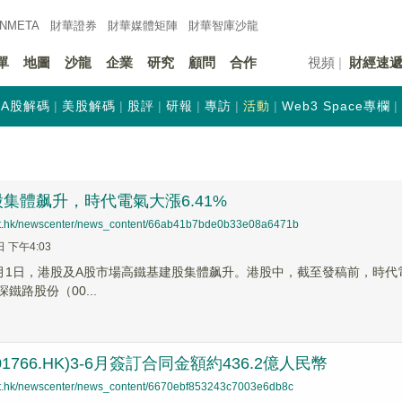
INMETA
財華證券
財華
媒體矩陣
財華
智庫沙龍
單
地圖
沙龍
企業
研究
顧問
合作
視頻
財經速
A股解碼
美股解碼
股評
研報
專訪
活動
Web3 Space專欄
集體飙升，時代電氣大漲6.41%
net.hk/newscenter/news_content/66ab41b7bde0b33e08a6471b
日 下午4:03
1日，港股及A股市場高鐵基建股集體飙升。港股中，截至發稿前，時代電氣（03
深鐵路股份（00...
1766.HK)3-6月簽訂合同金額約436.2億人民幣
net.hk/newscenter/news_content/6670ebf853243c7003e6db8c