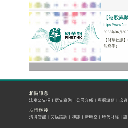
【港股異動】
https://www.fi
2023年04月20
【財華社訊】中
能寫手）
相關訊息
法定公告欄
|
廣告查詢
|
公司介紹
|
專欄邀稿
|
投資
友情鏈接
清博智能
|
艾媒諮詢
|
和訊
|
新時空
|
時代財經
|
證