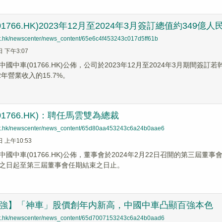
1766.HK)2023年12月至2024年3月簽訂總值約349億
net.hk/newscenter/news_content/65e6c4f453243c017d5ff61b
日 下午3:07
國中車(01766.HK)公佈，公司於2023年12月至2024年3月期間簽
2年營業收入的15.7%。
1766.HK)：聘任馬雲雙為總裁
net.hk/newscenter/news_content/65d80aa453243c6a24b0aae6
日 上午10:53
中國中車(01766.HK)公佈，董事會於2024年2月22日召開的第三
之日起至第三屆董事會任期結束之日止。
0強】「神車」股價創年内新高，中國中車凸顯百強本色
net.hk/newscenter/news_content/65d7007153243c6a24b0aad6