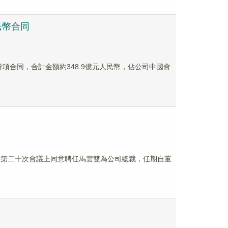
人民幣合同
訂若幹項合同，合計金額約348.9億元人民幣，佔公司中國會
屆董事會第二十次會議上同意聘任馬雲雙為公司總裁，任期自董