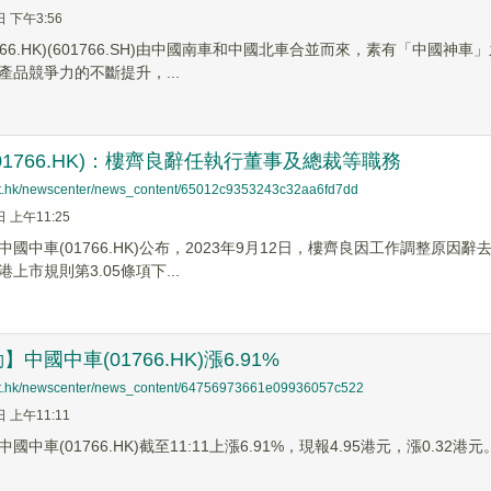
日 下午3:56
766.HK)(601766.SH)由中國南車和中國北車合並而來，素有「中
產品競爭力的不斷提升，...
01766.HK)：樓齊良辭任執行董事及總裁等職務
net.hk/newscenter/news_content/65012c9353243c32aa6fd7dd
日 上午11:25
中國中車(01766.HK)公布，2023年9月12日，樓齊良因工作調整
上市規則第3.05條項下...
中國中車(01766.HK)漲6.91%
net.hk/newscenter/news_content/64756973661e09936057c522
日 上午11:11
國中車(01766.HK)截至11:11上漲6.91%，現報4.95港元，漲0.3