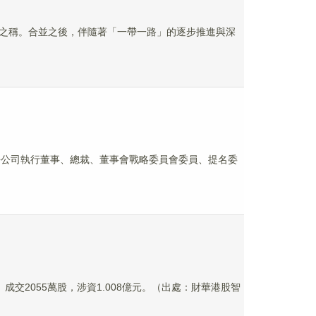
國神車」之稱。合並之後，伴隨著「一帶一路」的逐步推進與深
原因辭去公司執行董事、總裁、董事會戰略委員會委員、提名委
2港元。成交2055萬股，涉資1.008億元。（出處：財華港股智