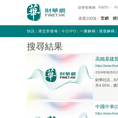
財華智庫網
FINTV
F
港股100強
官網
榜
快訊
港交所發佈
今日IPO
一圖解碼
港股解碼
搜尋結果
高鐵基建股
https://www.fi
2024年08月01
財華社訊，8月
升4.55%，廣
中國中車(0
https://www.fi