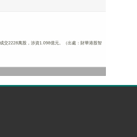
港元。成交2228萬股，涉資1.098億元。（出處：財華港股智