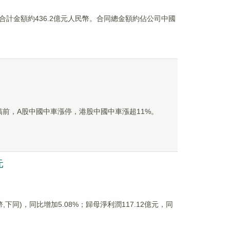
同，合計金額約436.2億元人民幣。合同總金額約佔公司中國
至發稿前，A股中國中車漲停，港股中國中車漲超11%。
元
幣,下同)，同比增加5.08%；歸母淨利潤117.12億元，同