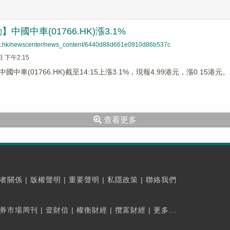
中國中車(01766.HK)漲3.1%
net.hk/newscenter/news_content/6440d88d661e0910d86b537c
日 下午2:15
國中車(01766.HK)截至14:15上漲3.1%，現報4.99港元，漲0.15
查看更多
者關係
|
版權聲明
|
重要聲明
|
私隱政策
|
聯絡我們
券市場周刊
|
壹財信
|
權衡財經
|
攬富財經
|
更多...