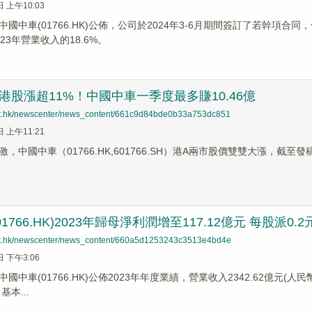
日 上午10:03
國中車(01766.HK)公佈，公司於2024年3-6月期間簽訂了若幹項合
23年營業收入的18.6%。
港股漲超11%！中國中車一季度最多賺10.46億
net.hk/newscenter/news_content/661c9d84bde0b33a753dc851
日 上午11:21
，中國中車（01766.HK,601766.SH）港A兩市股價雙雙大漲，截
1766.HK)2023年歸母淨利潤增至117.12億元 每股派0.2
net.hk/newscenter/news_content/660a5d1253243c3513e4bd4e
日 下午3:06
國中車(01766.HK)公佈2023年年度業績，營業收入2342.62億元(人民
基本...