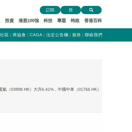
訂閱
简
遞
投資
港股100強
科技
專題
時政
香港百科
社區
商協會
CAGA
法定公告欄
服務
聯絡我們
898.HK）大升6.41%，中國中車（01766.HK）