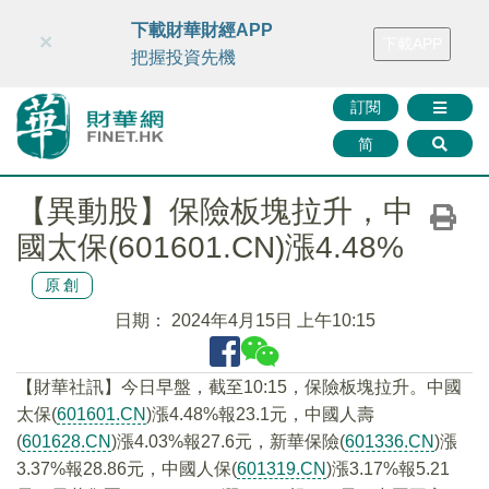
財華智庫網
FINTV
FINMETA
財華證券
媒體矩陣
下載財華財經APP
×
下載APP
智庫沙龍
聯絡我們
把握投資先機
訂閱
简
【異動股】保險板塊拉升，中
國太保(601601.CN)漲4.48%
原創
日期：
2024年4月15日 上午10:15
【財華社訊】今日早盤，截至10:15，保險板塊拉升。中國
太保(
601601.CN
)漲4.48%報23.1元，中國人壽
(
601628.CN
)漲4.03%報27.6元，新華保險(
601336.CN
)漲
3.37%報28.86元，中國人保(
601319.CN
)漲3.17%報5.21