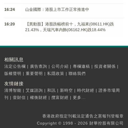
16:24
山金國際：港股上市工作正常推進中
16:20
【異動股】港股跌幅榜前十，九福來(08611.HK)跌
21.43%，天瑞汽車内飾(06162.HK)跌18.44%
相關訊息
法定公告欄
|
廣告查詢
|
公司介紹
|
專欄邀稿
|
投資者關係
|
版權聲明
|
重要聲明
|
私隱政策
|
聯絡我們
友情鏈接
清博智能
|
艾媒諮詢
|
和訊
|
新時空
|
時代財經
|
證券市場周
刊
|
壹財信
|
權衡財經
|
攬富財經
|
更多...
香港政府指定刊載法定通告之憲報刊登報章
Copyright © 1998 - 2026 財華控股有限公司