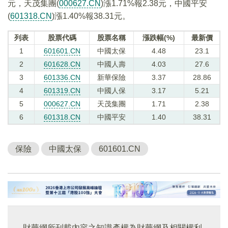
元，天茂集團(
000627.CN
)漲1.71%報2.38元，中國平安
(
601318.CN
)漲1.40%報38.31元。
列表
股票代碼
股票名稱
漲跌幅(%)
最新價
1
601601.CN
中國太保
4.48
23.1
2
601628.CN
中國人壽
4.03
27.6
3
601336.CN
新華保險
3.37
28.86
4
601319.CN
中國人保
3.17
5.21
5
000627.CN
天茂集團
1.71
2.38
6
601318.CN
中國平安
1.40
38.31
保險
中國太保
601601.CN
財華網所刊載內容之知識產權為財華網及相關權利