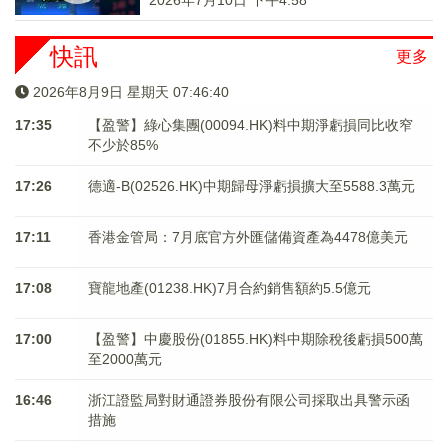
2026年7月10日 下午4:58
快訊
更多
2026年8月9日 星期天 07:46:40
17:35
【盈警】綠心集團(00094.HK)料中期淨虧損同比收窄
不少於85%
17:26
德適-B(02526.HK)中期歸母淨虧損擴大至5588.3萬元
17:11
香港金管局：7月底官方外匯儲備資產為4478億美元
17:08
寶龍地產(01238.HK)7月合約銷售額約5.5億元
17:00
【盈警】中慶股份(01855.HK)料中期除稅後虧損500萬
至2000萬元
16:46
浙江證監局對財通證券股份有限公司採取出具警示函
措施