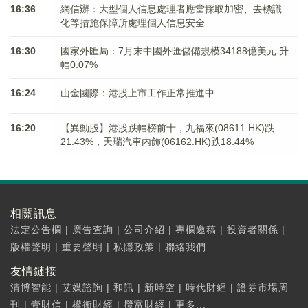
16:36
網信辦：大型個人信息處理者應當採取加密、去標識
化等措施保障所處理個人信息安全
16:30
國家外匯局：7月末中國外匯儲備規模34188億美元 升
幅0.07%
16:24
山金國際：港股上市工作正常推進中
16:20
【異動股】港股跌幅榜前十，九福來(08611.HK)跌
21.43%，天瑞汽車内飾(06162.HK)跌18.44%
相關訊息
法定公告欄
|
廣告查詢
|
公司介紹
|
專欄邀稿
|
投資者關係
|
版權聲明
|
重要聲明
|
私隱政策
|
聯絡我們
友情鏈接
清博智能
|
艾媒諮詢
|
和訊
|
新時空
|
時代財經
|
證券市場周
刊
|
壹財信
|
權衡財經
|
攬富財經
|
更多...