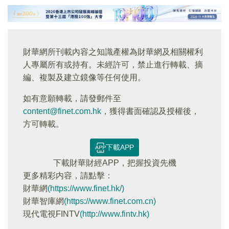
財華網所刊載內容之知識產權為財華網及相關權利
人專屬所有或持有。未經許可，禁止進行轉載、摘
編、複製及建立鏡像等任何使用。
如有意願轉載，請發郵件至
content@finet.com.hk
，獲得書面確認及授權後，
方可轉載。
下載APP
下載財華財經APP，把握投資先機
更多精彩内容，請點擊：
財華網
(https://www.finet.hk/)
財華智庫網
(https://www.finet.com.cn)
現代電視FINTV
(http://www.fintv.hk)