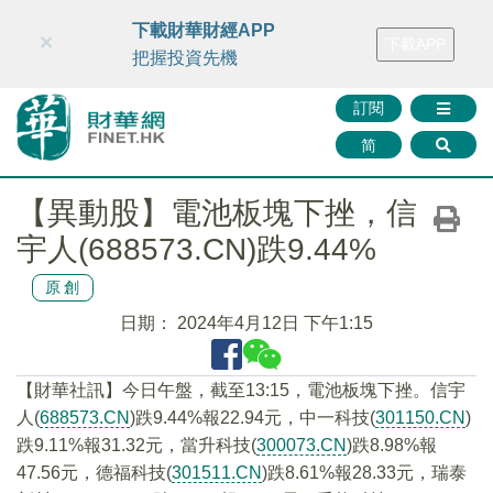
財華智庫網
FINTV
FINMETA
財華證券
媒體矩陣
下載財華財經APP
×
下載APP
智庫沙龍
聯絡我們
把握投資先機
訂閱
简
【異動股】電池板塊下挫，信
宇人(688573.CN)跌9.44%
原創
日期：
2024年4月12日 下午1:15
【財華社訊】今日午盤，截至13:15，電池板塊下挫。信宇
人(
688573.CN
)跌9.44%報22.94元，中一科技(
301150.CN
)
跌9.11%報31.32元，當升科技(
300073.CN
)跌8.98%報
47.56元，德福科技(
301511.CN
)跌8.61%報28.33元，瑞泰