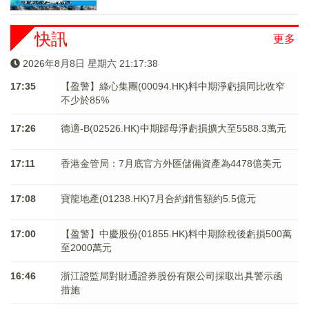
快訊
更多
2026年8月8日 星期六 21:17:38
17:35
【盈警】綠心集團(00094.HK)料中期淨虧損同比收窄
不少於85%
17:26
德適-B(02526.HK)中期歸母淨虧損擴大至5588.3萬元
17:11
香港金管局：7月底官方外匯儲備資產為4478億美元
17:08
寶龍地產(01238.HK)7月合約銷售額約5.5億元
17:00
【盈警】中慶股份(01855.HK)料中期除稅後虧損500萬
至2000萬元
16:46
浙江證監局對財通證券股份有限公司採取出具警示函
措施