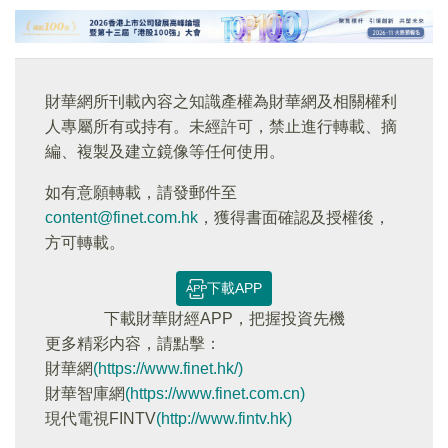
財華網所刊載內容之知識產權為財華網及相關權利
人專屬所有或持有。未經許可，禁止進行轉載、摘
編、複製及建立鏡像等任何使用。
如有意願轉載，請發郵件至
content@finet.com.hk
，獲得書面確認及授權後，
方可轉載。
下載APP
下載財華財經APP，把握投資先機
更多精彩内容，請點擊：
財華網
(https://www.finet.hk/)
財華智庫網
(https://www.finet.com.cn)
現代電視FINTV
(http://www.fintv.hk)