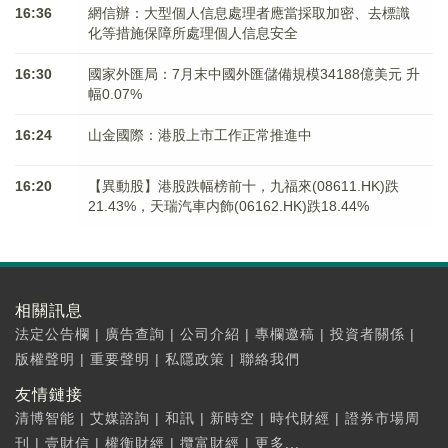
16:36
網信辦：大型個人信息處理者應當採取加密、去標識
化等措施保障所處理個人信息安全
16:30
國家外匯局：7月末中國外匯儲備規模34188億美元 升
幅0.07%
16:24
山金國際：港股上市工作正常推進中
16:20
【異動股】港股跌幅榜前十，九福來(08611.HK)跌
21.43%，天瑞汽車内飾(06162.HK)跌18.44%
相關訊息
法定公告欄
|
廣告查詢
|
公司介紹
|
專欄邀稿
|
投資者關係
|
版權聲明
|
重要聲明
|
私隱政策
|
聯絡我們
友情鏈接
清博智能
|
艾媒諮詢
|
和訊
|
新時空
|
時代財經
|
證券市場周
刊
|
壹財信
|
權衡財經
|
攬富財經
|
更多...