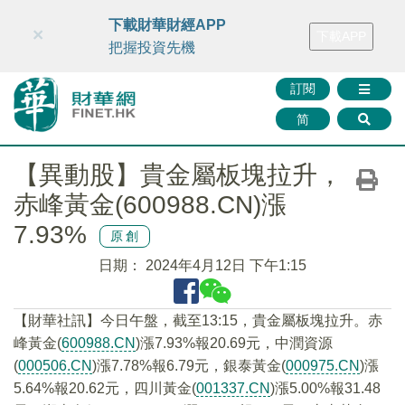
財華智庫網
FINTV
FINMETA
財華證券
媒體矩陣
下載財華財經APP
×
下載APP
智庫沙龍
聯絡我們
把握投資先機
訂閱
简
【異動股】貴金屬板塊拉升，
赤峰黃金(600988.CN)漲
7.93%
原創
日期：
2024年4月12日 下午1:15
【財華社訊】今日午盤，截至13:15，貴金屬板塊拉升。赤
峰黃金(
600988.CN
)漲7.93%報20.69元，中潤資源
(
000506.CN
)漲7.78%報6.79元，銀泰黃金(
000975.CN
)漲
5.64%報20.62元，四川黃金(
001337.CN
)漲5.00%報31.48