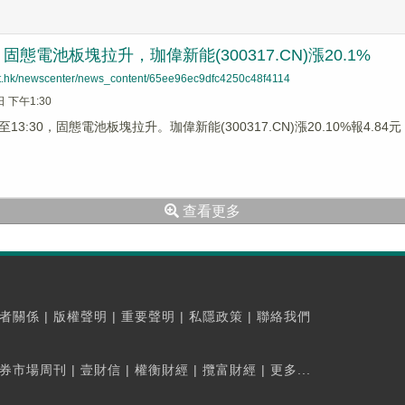
態電池板塊拉升，珈偉新能(300317.CN)漲20.1%
net.hk/newscenter/news_content/65ee96ec9dfc4250c48f4114
日 下午1:30
3:30，固態電池板塊拉升。珈偉新能(300317.CN)漲20.10%報4.84元，
查看更多
者關係
|
版權聲明
|
重要聲明
|
私隱政策
|
聯絡我們
券市場周刊
|
壹財信
|
權衡財經
|
攬富財經
|
更多...