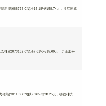
新能(688778.CN)漲15.18%報58.74元，浙江恒威
锂電(873152.CN)漲7.61%報15.69元，力王股份
能(301152.CN)跌7.16%報38.25元，德福科技