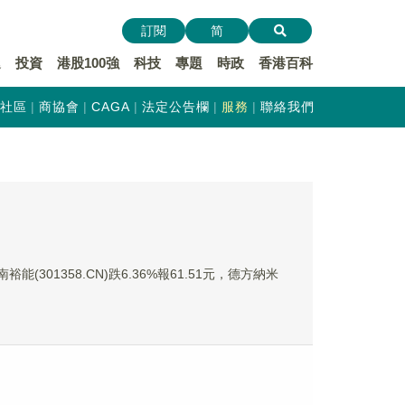
訂閱
简
遞
投資
港股100強
科技
專題
時政
香港百科
社區
商協會
CAGA
法定公告欄
服務
聯絡我們
能(301358.CN)跌6.36%報61.51元，德方納米