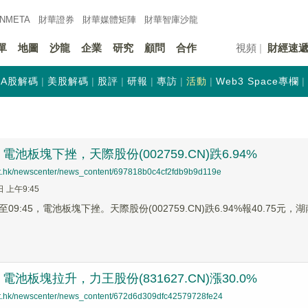
INMETA
財華證券
財華
媒體矩陣
財華
智庫沙龍
單
地圖
沙龍
企業
研究
顧問
合作
視頻
財經速
A股解碼
美股解碼
股評
研報
專訪
活動
Web3 Space專欄
池板塊下挫，天際股份(002759.CN)跌6.94%
net.hk/newscenter/news_content/697818b0c4cf2fdb9b9d119e
日 上午9:45
9:45，電池板塊下挫。天際股份(002759.CN)跌6.94%報40.75元，湖南裕
池板塊拉升，力王股份(831627.CN)漲30.0%
net.hk/newscenter/news_content/672d6d309dfc42579728fe24