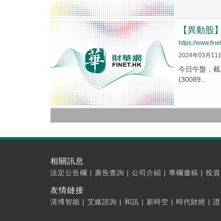
【異動股】固
https://www.fi
2024年03月11
今日午盤，截至1
(30089...
相關訊息
法定公告欄
|
廣告查詢
|
公司介紹
|
專欄邀稿
|
投資
友情鏈接
清博智能
|
艾媒諮詢
|
和訊
|
新時空
|
時代財經
|
證