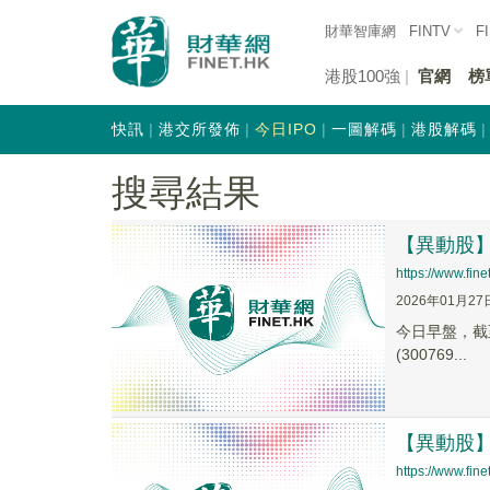
財華智庫網
FINTV
F
港股100強
官網
榜
快訊
港交所發佈
今日IPO
一圖解碼
港股解碼
搜尋結果
【異動股】電
https://www.fi
2026年01月27
今日早盤，截至0
(300769...
【異動股】電
https://www.fi