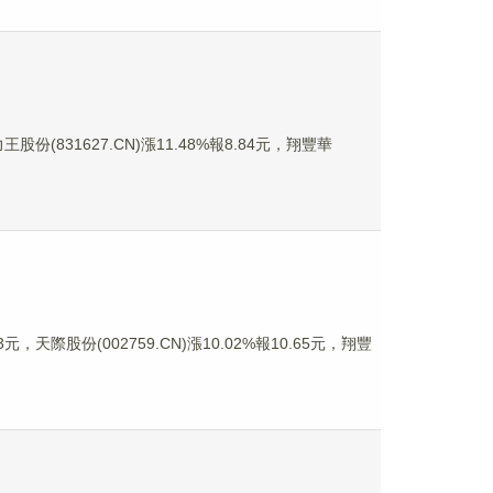
股份(831627.CN)漲11.48%報8.84元，翔豐華
，天際股份(002759.CN)漲10.02%報10.65元，翔豐