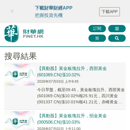
財華智庫網
FINTV
FINMETA
財華證券
媒體矩陣
下載財華財經APP
×
下載APP
智庫沙龍
聯絡我們
把握投資先機
訂閱
简
搜尋結果
【異動股】黃金板塊拉升，西部黃金
(601069.CN)漲10.02%
2026年07月03日 上午9:45
今日早盤，截至09:45，黃金板塊拉升。西部黃金
(601069.CN)漲10.02%報25.91元，四川黃金
(001337.CN)漲10.01%報41.21元，赤峰黃金
(6009...
【異動股】黃金板塊拉升，招金黃金
(000506.CN)漲10.03%
2026年07月02日 上午11:00