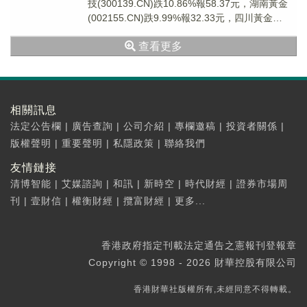
技(300139.CN)跌10.86%報58.37元，湖南黃金
(002155.CN)跌9.99%報32.33元，四川黃金
(0013...
查看更多
相關訊息
法定公告欄
|
廣告查詢
|
公司介紹
|
專欄邀稿
|
投資者關係
|
版權聲明
|
重要聲明
|
私隱政策
|
聯絡我們
友情鏈接
清博智能
|
艾媒諮詢
|
和訊
|
新時空
|
時代財經
|
證券市場周
刊
|
壹財信
|
權衡財經
|
攬富財經
|
更多...
香港政府指定刊載法定通告之憲報刊登報章
Copyright © 1998 - 2026 財華控股有限公司
香港財華社版權所有,未經同意不得轉載。