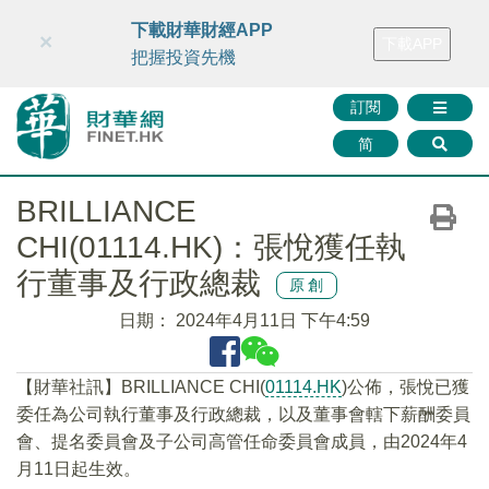
財華智庫網
FINTV
FINMETA
財華證券
媒體矩陣
下載財華財經APP
×
下載APP
智庫沙龍
聯絡我們
把握投資先機
訂閱
简
BRILLIANCE
CHI(01114.HK)：張悅獲任執
行董事及行政總裁
原創
日期：
2024年4月11日 下午4:59
【財華社訊】BRILLIANCE CHI(
01114.HK
)公佈，張悅已獲
委任為公司執行董事及行政總裁，以及董事會轄下薪酬委員
會、提名委員會及子公司高管任命委員會成員，由2024年4
月11日起生效。