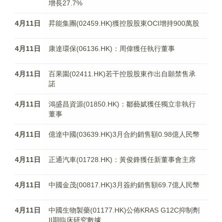
增長27.7%
4月11日
昇能集團(02459.HK)獲控股股東OCI增持900萬股
4月11日
康達環保(06136.HK)：周偉獲任執行董事
4月11日
百果園(02411.HK)若干控股股東作出自願禁售承
諾
4月11日
鴻盛昌資源(01850.HK)：鄒藝娬獲任獨立非執行
董事
4月11日
億達中國(03639.HK)3月合約銷售額0.98億人民幣
4月11日
正通汽車(01728.HK)：黃俊鋒獲任新董事會主席
4月11日
中國金茂(00817.HK)3月簽約銷售額69.7億人民幣
4月11日
中國生物製藥(01177.HK)公佈KRAS G12C抑制劑
II期臨床研究數據