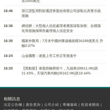
至2000萬元
16:46
浙江證監局對財通證券股份有限公司採取出具警示函
措施
16:36
網信辦：大型個人信息處理者應當採取加密、去標識
化等措施保障所處理個人信息安全
16:30
國家外匯局：7月末中國外匯儲備規模34188億美元 升
幅0.07%
16:24
山金國際：港股上市工作正常推進中
16:20
【異動股】港股跌幅榜前十，九福來(08611.HK)跌
21.43%，天瑞汽車内飾(06162.HK)跌18.44%
相關訊息
法定公告欄
|
廣告查詢
|
公司介紹
|
專欄邀稿
|
投資者關係
|