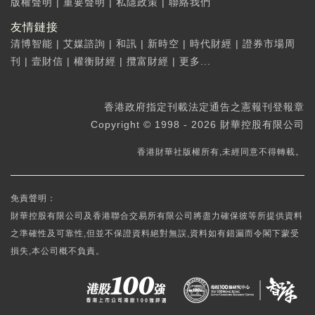
版權聲明
|
重要聲明
|
私隱政策
|
聯絡我們
友情鏈接
清博智能
|
艾媒諮詢
|
和訊
|
新時空
|
時代財經
|
證券市場周
刊
|
壹財信
|
權衡財經
|
攬富財經
|
更多...
香港政府指定刊載法定通告之憲報刊登報章
Copyright © 1998 - 2026 財華控股有限公司
香港財華社版權所有,未經同意不得轉載。
免責聲明：
財華控股有限公司及香港聯合交易所有限公司將盡力確保彼等所提供資料
之準確性及可靠性,但並不保證資料絕對無誤,資料如有錯漏而令閣下蒙受
損失,本公司概不負責。