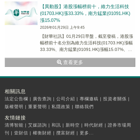
【異動股】港股漲幅榜前十，維力生活科技
(01703.HK)漲33.33%，南方錳業(01091.HK)
漲15.07%
2026年01月29日 上午9:45
【財華社訊】01月29日早盤，截至發稿，港股漲
幅榜前十名分別為維力生活科技(01703.HK)漲幅
33.33%、南方錳業(01091.HK)漲幅15.07%、恒
生黃金ETF(03...
查看更多
相關訊息
法定公告欄
|
廣告查詢
|
公司介紹
|
專欄邀稿
|
投資者關係
|
版權聲明
|
重要聲明
|
私隱政策
|
聯絡我們
友情鏈接
清博智能
|
艾媒諮詢
|
和訊
|
新時空
|
時代財經
|
證券市場周
刊
|
壹財信
|
權衡財經
|
攬富財經
|
更多...