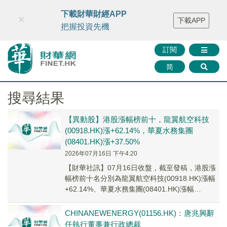
財華智庫網
FINTV
FINMETA
財華證券
媒體矩陣
下載財華財經APP
×
下載APP
智庫沙龍
聯絡我們
把握投資先機
訂閱
简
搜尋結果
【異動股】港股漲幅榜前十，龍翼航空科技
(00918.HK)漲+62.14%，華夏水務集團
(08401.HK)漲+37.50%
2026年07月16日 下午4:20
【財華社訊】07月16日收盤，截至發稿，港股漲
幅榜前十名分別為龍翼航空科技(00918.HK)漲幅
+62.14%、華夏水務集團(08401.HK)漲幅
+37.50%、齊雲山食品(...
CHINANEWENERGY(01156.HK)：唐兆興辭
任執行董事兼行政總裁