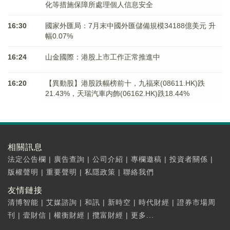
化等措施保障所處理個人信息安全
16:30
國家外匯局：7月末中國外匯儲備規模34188億美元 升
幅0.07%
16:24
山金國際：港股上市工作正常推進中
16:20
【異動股】港股跌幅榜前十，九福來(08611.HK)跌
21.43%，天瑞汽車内飾(06162.HK)跌18.44%
相關訊息
法定公告欄
|
廣告查詢
|
公司介紹
|
專欄邀稿
|
投資者關係
|
版權聲明
|
重要聲明
|
私隱政策
|
聯絡我們
友情鏈接
清博智能
|
艾媒諮詢
|
和訊
|
新時空
|
時代財經
|
證券市場周
刊
|
壹財信
|
權衡財經
|
攬富財經
|
更多...