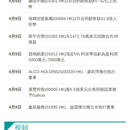
4月9日
融信中國(03301.HK)3月合約銷售額約7.42亿人民
幣
4月9日
旭輝控股集團(00884.HK)3月合同銷售額41.8億人
民幣
4月9日
舜宇光學(02382.HK)斥1471.76萬港元回購合共38
萬股
4月9日
晨鳴紙業(01812.HK)漲近5% 料首季扭虧為盈利潤
5000萬元-7000萬元
4月9日
ALCO HOLDINGS(00328.HK)：廖莉萍獲任執行
董事
4月9日
滙豐控股(00005.HK)擬5.5億美元出售阿根廷業務
予Galicia
4月9日
鑫苑服務(01895.HK)：趙霞獲任獨立非執行董事
視頻