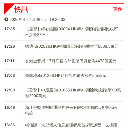
快訊
更多
2026年8月7日 星期五 19:22:32
17:35
【盈警】綠心集團(00094.HK)料中期淨虧損同比收窄
不少於85%
17:26
德適-B(02526.HK)中期歸母淨虧損擴大至5588.3萬元
17:11
香港金管局：7月底官方外匯儲備資產為4478億美元
17:08
寶龍地產(01238.HK)7月合約銷售額約5.5億元
17:00
【盈警】中慶股份(01855.HK)料中期除稅後虧損500萬
至2000萬元
16:46
浙江證監局對財通證券股份有限公司採取出具警示函
措施
16:36
網信辦：大型個人信息處理者應當採取加密、去標識