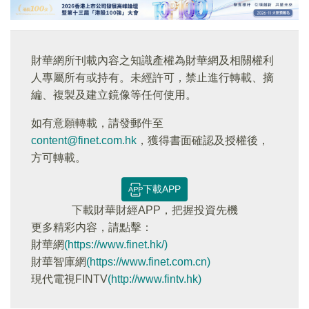
財華網所刊載內容之知識產權為財華網及相關權利
人專屬所有或持有。未經許可，禁止進行轉載、摘
編、複製及建立鏡像等任何使用。
如有意願轉載，請發郵件至
content@finet.com.hk
，獲得書面確認及授權後，
方可轉載。
下載APP
下載財華財經APP，把握投資先機
更多精彩内容，請點擊：
財華網
(https://www.finet.hk/)
財華智庫網
(https://www.finet.com.cn)
現代電視FINTV
(http://www.fintv.hk)