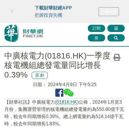
財華智庫網
FINTV
FINMETA
財華證券
媒體矩陣
下載財華財經APP
×
下載APP
智庫沙龍
聯絡我們
把握投資先機
訂閱
简
中廣核電力(01816.HK)一季度
核電機組總發電量同比增長
0.39%
原創
日期：
2024年4月9日 下午5:25
【財華社訊】中廣核電力(
01816.HK
)公佈，2024年1月至3
月份，集團運營管理的核電機組總發電量約為550.80億千瓦
時，較去年同期增長0.39%。總上網電量約為518.14億千瓦
時，較去年同期增長1.83%。