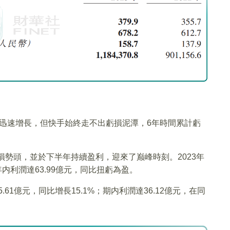
。
規模迅速增長，但快手始終走不出虧損泥潭，6年時間累計虧
損勢頭，並於下半年持續盈利，迎來了巅峰時刻。2023年
；年内利潤達63.99億元，同比扭虧為盈。
.61億元，同比增長15.1%；期内利潤達36.12億元，在同