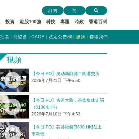
訂閱
简
遞
投資
港股100強
科技
專題
時政
香港百科
社區
商協會
CAGA
法定公告欄
服務
聯絡我們
視頻
【今日IPO】奥动新能源二闯港交所
2026年7月21日 下午5:50
【今日IPO】古茗大跌，茶饮集体走弱
（01364.HK）
2026年7月10日 下午4:53
【今日IPO】芯碁微装[9630.HK]创上
市新低