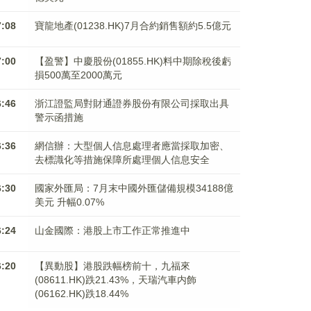
7:08
寶龍地產(01238.HK)7月合約銷售額約5.5億元
7:00
【盈警】中慶股份(01855.HK)料中期除稅後虧
損500萬至2000萬元
6:46
浙江證監局對財通證券股份有限公司採取出具
警示函措施
6:36
網信辦：大型個人信息處理者應當採取加密、
去標識化等措施保障所處理個人信息安全
6:30
國家外匯局：7月末中國外匯儲備規模34188億
美元 升幅0.07%
6:24
山金國際：港股上市工作正常推進中
6:20
【異動股】港股跌幅榜前十，九福來
(08611.HK)跌21.43%，天瑞汽車内飾
(06162.HK)跌18.44%