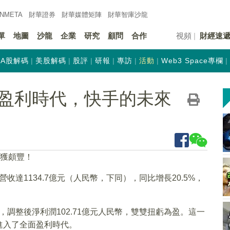
INMETA
財華證券
財華
媒體矩陣
財華
智庫沙龍
單
地圖
沙龍
企業
研究
顧問
合作
視頻
財經速
A股解碼
美股解碼
股評
研報
專訪
活動
Web3 Space專欄
盈利時代，快手的未來
收獲頗豐！
營收達1134.7億元（人民幣，下同），同比增長20.5%，
，調整後淨利潤102.71億元人民幣，雙雙扭虧為盈。這一
進入了全面盈利時代。