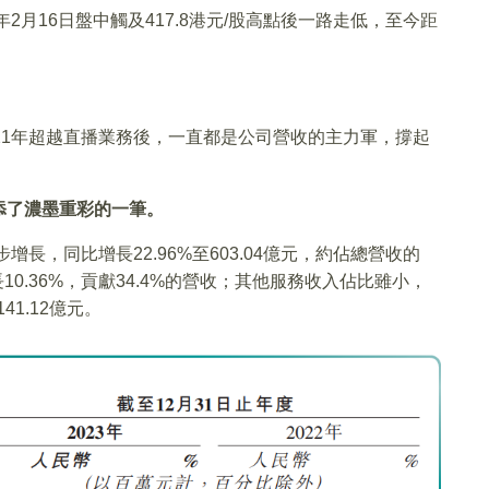
2月16日盤中觸及417.8港元/股高點後一路走低，至今距
21年超越直播業務後，一直都是公司營收的主力軍，撐起
添了濃墨重彩的一筆。
長，同比增長22.96%至603.04億元，約佔總營收的
長10.36%，貢獻34.4%的營收；其他服務收入佔比雖小，
1.12億元。