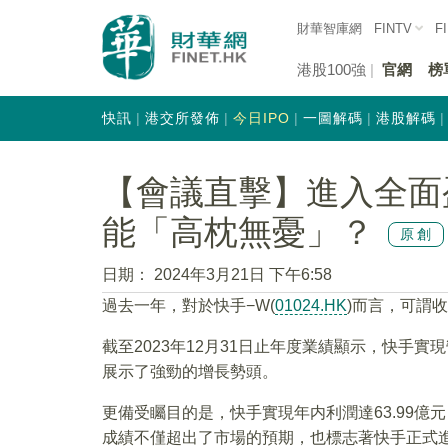
財華智庫網
FINTV
F
港股100強
官網
榜
快訊
港交所發佈
今日IPO
一圖解碼
港股解碼
【會議直擊】進入全面
能「高枕無憂」？
原創
日期：
2024年3月21日 下午6:58
過去一年，對於快手−W(
01024.HK
)而言，可謂
截至2023年12月31日止年度業績顯示，快手實現
展示了強勁的增長勢頭。
更備受矚目的是，快手實現年内利潤達63.99億元
成績不僅超出了市場的預期，也標志著快手正式