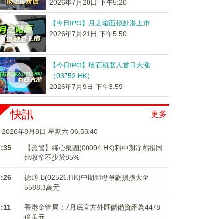
2026年7月20日 下午5:20
【今日IPO】月之暗面拟赴港上市
2026年7月21日 下午5:50
【今日IPO】珞石机器人首日大涨
（03752.HK）
2026年7月9日 下午3:59
快訊
更多
2026年8月8日 星期六 06:53:41
7:35
【盈警】綠心集團(00094.HK)料中期淨虧損同
比收窄不少於85%
7:26
德適-B(02526.HK)中期歸母淨虧損擴大至
5588.3萬元
7:11
香港金管局：7月底官方外匯儲備資產為4478
億美元