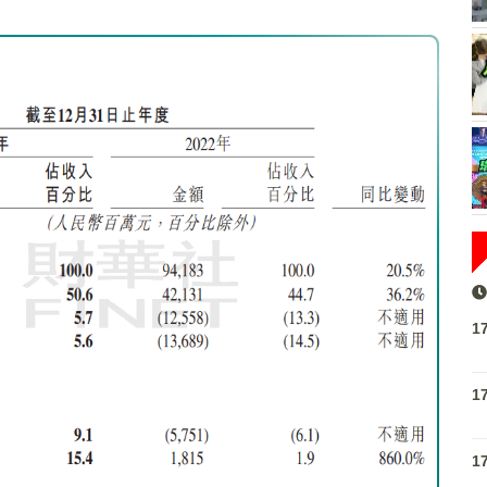
1
1
1