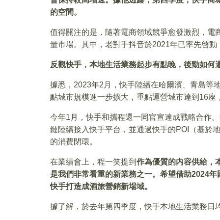
的空間。
值得關注的是，隨著電商領域競爭愈發激烈，電
量市場。其中，老對手抖音於2021年已率先啓
反觀快手，本地生活業務起步有點晚，後勁如何
據悉，2023年2月，快手陸續在哈爾濱、青島
點城市規模進一步擴大，重點運營城市達到16座
今年1月，快手和攜程還一同官宣達成戰略合作
鏈陸續接入快手平台，並通過快手的POI（基於
的消費閉環。
在業績會上，程一笑提到
作為優質的内容供給，
是我們非常看重的新業務之一。希望借助2024
快手打造成酒旅營銷新場域。
據了解，於去年第四季度，快手本地生活業務日均