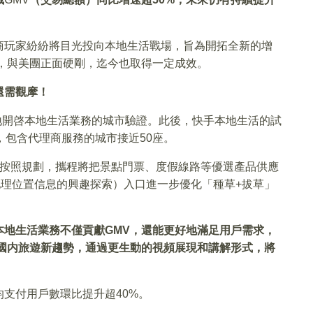
商玩家紛紛將目光投向本地生活戰場，旨為開拓全新的增
動，與美團正面硬剛，迄今也取得一定成效。
還需觀摩！
等地開啓本地生活業務的城市驗證。此後，快手本地生活的試
，包含代理商服務的城市接近50座。
。按照規劃，攜程將把景點門票、度假線路等優選產品供應
地理位置信息的興趣探索）入口進一步優化「種草+拔草」
本地生活業務不僅貢獻GMV，還能更好地滿足用戶需求，
年國内旅遊新趨勢，通過更生動的視頻展現和講解形式，將
支付用戶數環比提升超40%。