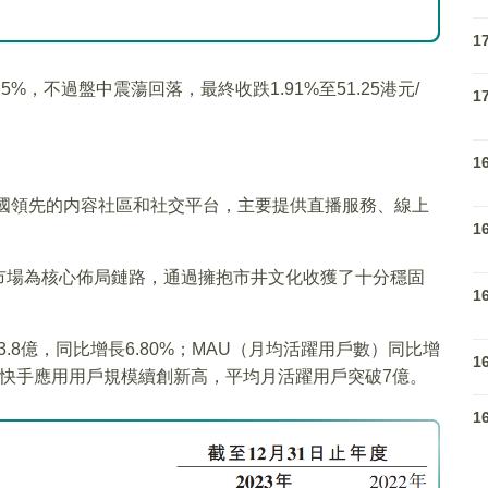
1
，不過盤中震蕩回落，最終收跌1.91%至51.25港元/
1
1
中國領先的内容社區和社交平台，主要提供直播服務、線上
1
市場為核心佈局鏈路，通過擁抱市井文化收獲了十分穩固
1
3.8億，同比增長6.80%；MAU（月均活躍用戶數）同比增
1
四季度，快手應用用戶規模續創新高，平均月活躍用戶突破7億。
1