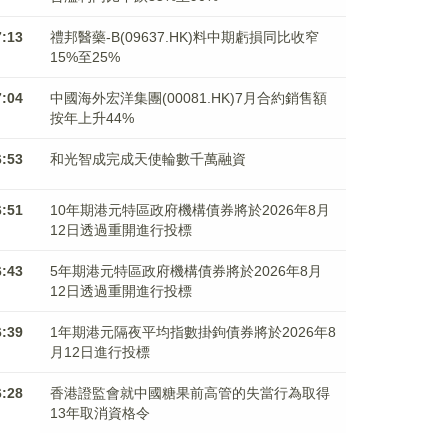
7:13
禮邦醫藥-B(09637.HK)料中期虧損同比收窄
15%至25%
7:04
中國海外宏洋集團(00081.HK)7月合約銷售額
按年上升44%
6:53
和光智成完成天使輪數千萬融資
6:51
10年期港元特區政府機構債券將於2026年8月
12日透過重開進行投標
6:43
5年期港元特區政府機構債券將於2026年8月
12日透過重開進行投標
6:39
1年期港元隔夜平均指數掛鉤債券將於2026年8
月12日進行投標
6:28
香港證監會就中國糖果前高管的失當行為取得
13年取消資格令