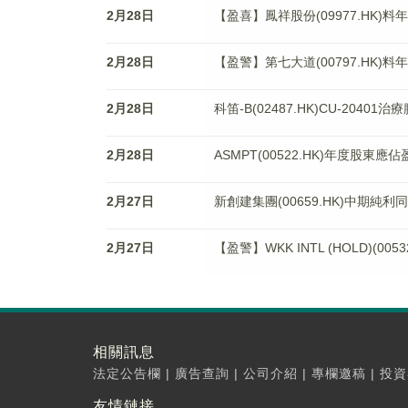
2月28日
【盈喜】鳳祥股份(09977.HK)料
2月28日
【盈警】第七大道(00797.HK)
2月28日
科笛-B(02487.HK)CU-204
2月28日
ASMPT(00522.HK)年度股東應佔
2月27日
新創建集團(00659.HK)中期純利
2月27日
【盈警】WKK INTL (HOLD)(0
相關訊息
法定公告欄
|
廣告查詢
|
公司介紹
|
專欄邀稿
|
投資
友情鏈接