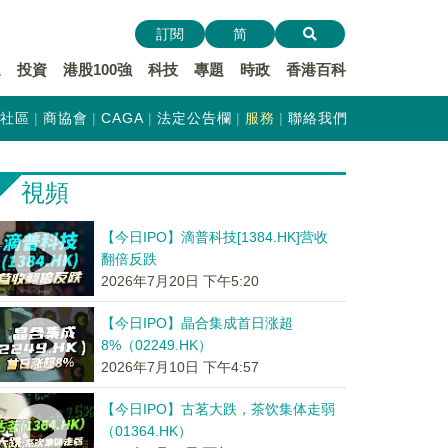
訂閱
简
遞
投資
港股100強
科技
專題
時政
香港百科
社區
商協會
CAGA
法定公告欄
服務
聯絡我們
視頻
【今日IPO】滴普科技[1384.HK]营收
翻倍反跌
2026年7月20日 下午5:20
【今日IPO】晶合集成首日涨超
8%（02249.HK）
2026年7月10日 下午4:57
【今日IPO】古茗大跌，茶饮集体走弱
（01364.HK）