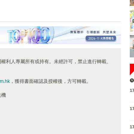
關權利人專屬所有或持有。未經許可，禁止進行轉載、
om.hk
，獲得書面確認及授權後，方可轉載。
1
先機
1
1