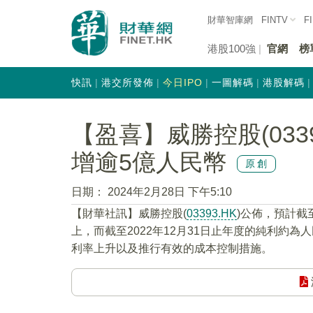
財華智庫網
FINTV
F
港股100強
官網
榜
快訊
港交所發佈
今日IPO
一圖解碼
港股解碼
【盈喜】威勝控股(033
增逾5億人民幣
原創
日期：
2024年2月28日 下午5:10
【財華社訊】威勝控股(
03393.HK
)公佈，預計截
上，而截至2022年12月31日止年度的純利約為
利率上升以及推行有效的成本控制措施。