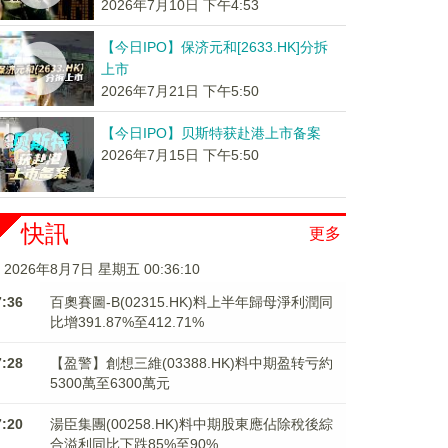
2026年7月10日 下午4:53
【今日IPO】保济元和[2633.HK]分拆
上市
2026年7月21日 下午5:50
【今日IPO】贝斯特获赴港上市备案
2026年7月15日 下午5:50
快訊
更多
2026年8月7日 星期五 00:36:11
7:36
百奧賽圖-B(02315.HK)料上半年歸母淨利潤同
比增391.87%至412.71%
7:28
【盈警】創想三維(03388.HK)料中期盈转亏約
5300萬至6300萬元
7:20
湯臣集團(00258.HK)料中期股東應佔除稅後綜
合溢利同比下跌85%至90%