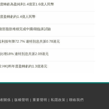
年度轉虧為盈純利1.4億至1.6億人民幣
料年度盈轉虧約1.4億人民幣
01治療腹部脂肪堆積完成中國I期臨床試驗
­盈利按年降72.7%­ 連特別息共派0.78港元
同比增18% 連特別息共派2.09港元
0532.HK)料年度盈轉虧約1.3億港元
者關係
|
版權聲明
|
重要聲明
|
私隱政策
|
聯絡我們