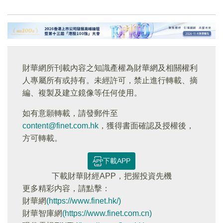
財華網所刊載內容之知識產權為財華網及相關權利
人專屬所有或持有。未經許可，禁止進行轉載、摘
編、複製及建立鏡像等任何使用。
如有意願轉載，請發郵件至
content@finet.com.hk
，獲得書面確認及授權後，
方可轉載。
下載APP
下載財華財經APP，把握投資先機
更多精彩内容，請點擊：
財華網
(https://www.finet.hk/)
財華智庫網
(https://www.finet.com.cn)