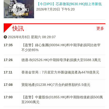
【今日IPO】芯碁微装[9630.HK]创上市新低
2026年7月20日 下午5:20
快訊
更多
2026年8月8日 星期六 08:28:07
17:35
【盈警】綠心集團(00094.HK)料中期淨虧損同比收窄
不少於85%
17:26
德適-B(02526.HK)中期歸母淨虧損擴大至5588.3萬元
17:11
香港金管局：7月底官方外匯儲備資產為4478億美元
17:08
寶龍地產(01238.HK)7月合約銷售額約5.5億元
17:00
【盈警】中慶股份(01855.HK)料中期除稅後虧損500萬
至2000萬元