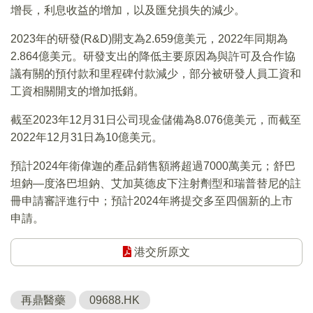
增長，利息收益的增加，以及匯兌損失的減少。
2023年的研發(R&D)開支為2.659億美元，2022年同期為
2.864億美元。研發支出的降低主要原因為與許可及合作協
議有關的預付款和里程碑付款減少，部分被研發人員工資和
工資相關開支的增加抵銷。
截至2023年12月31日公司現金儲備為8.076億美元，而截至
2022年12月31日為10億美元。
預計2024年衛偉迦的產品銷售額將超過7000萬美元；舒巴
坦鈉—度洛巴坦鈉、艾加莫德皮下注射劑型和瑞普替尼的註
冊申請審評進行中；預計2024年將提交多至四個新的上市
申請。
港交所原文
再鼎醫藥
09688.HK