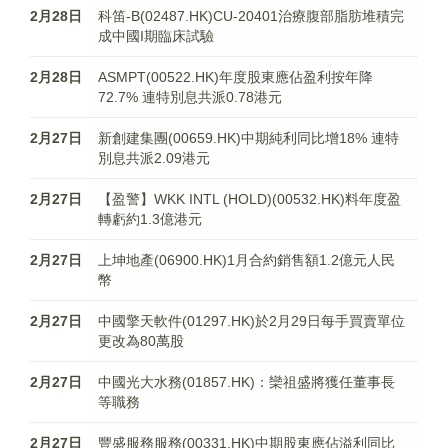
2月28日
科笛-B(02487.HK)CU-20401治療腹部脂肪堆積完
成中國I期臨床試驗
2月28日
ASMPT(00522.HK)年度股東應佔­盈利按年降
72.7%­ 連特別息共派0.78港元
2月27日
新創建集團(00659.HK)中期純利同比增18% 連特
別息共派2.09港元
2月27日
【盈警】WKK INTL (HOLD)(00532.HK)料年度盈
轉虧約1.3億港元
2月27日
上坤地產(06900.HK)1月合約銷售額1.2億元人民
幣
2月27日
中國擎天軟件(01297.HK)於2月29日每手買賣單位
更改為80萬股
2月27日
中國光大水務(01857.HK)：欒祖盛將獲任董事長
等職務
2月27日
豐盛服務服務(00331.HK)中期股東應佔溢利同比