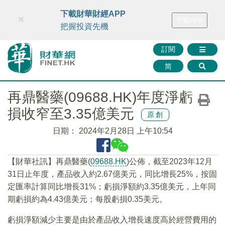
財華智庫網
FINTV
FINMETA
財華證券
媒體矩陣
下載財華財經APP
×
下載APP
智庫沙龍
聯絡我們
把握投資先機
訂閱
简
再鼎醫藥(09688.HK)年度淨虧
損收窄至3.35億美元
原創
日期：
2024年2月28日 上午10:54
【財華社訊】再鼎醫藥(
09688.HK
)公佈，截至2023年12月
31日止年度，產品收入約2.67億美元，同比增長25%，按固
定匯率計算同比增長31%；虧損淨額約3.35億美元，上年同
期虧損約為4.43億美元；每股虧損0.35美元。
虧損淨額減少主要是由於產品收入增長速度高於經營費用的