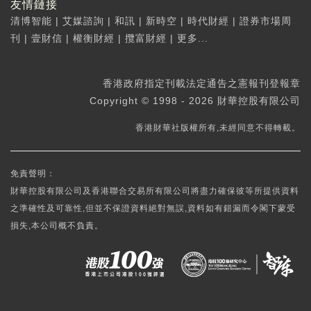
友情鏈接
清博智能
|
艾媒諮詢
|
和訊
|
新時空
|
時代財經
|
證券市場周
刊
|
壹財信
|
權衡財經
|
攬富財經
|
更多...
香港政府指定刊載法定通告之憲報刊登報章
Copyright © 1998 - 2026 財華控股有限公司
香港財華社版權所有,未經同意不得轉載。
免責聲明：
財華控股有限公司及香港聯合交易所有限公司將盡力確保彼等所提供資料
之準確性及可靠性,但並不保證資料絕對無誤,資料如有錯漏而令閣下蒙受
損失,本公司概不負責。