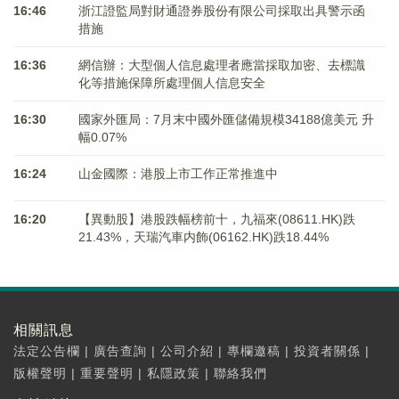
16:46
浙江證監局對財通證券股份有限公司採取出具警示函
措施
16:36
網信辦：大型個人信息處理者應當採取加密、去標識
化等措施保障所處理個人信息安全
16:30
國家外匯局：7月末中國外匯儲備規模34188億美元 升
幅0.07%
16:24
山金國際：港股上市工作正常推進中
16:20
【異動股】港股跌幅榜前十，九福來(08611.HK)跌
21.43%，天瑞汽車内飾(06162.HK)跌18.44%
相關訊息
法定公告欄
|
廣告查詢
|
公司介紹
|
專欄邀稿
|
投資者關係
|
版權聲明
|
重要聲明
|
私隱政策
|
聯絡我們