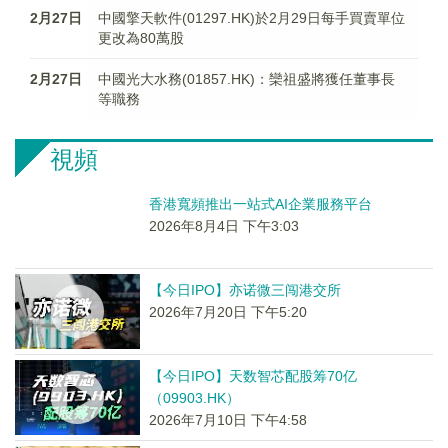
2月27日
中國擎天軟件(01297.HK)於2月29日每手買賣單位
更改為80萬股
2月27日
中國光大水務(01857.HK)：欒祖盛將獲任董事長
等職務
視頻
香港寬頻推出一站式AI企業服務平台
2026年8月4日 下午3:03
【今日IPO】亦诺微三闯港交所
2026年7月20日 下午5:20
【今日IPO】天数智芯配股筹70亿
（09903.HK）
2026年7月10日 下午4:58