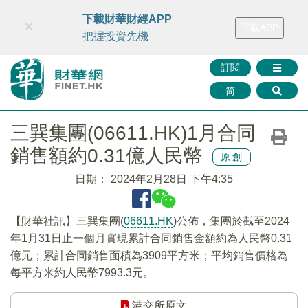
財華智庫網
FINTV
FINMETA
財華證券
媒體矩陣
下載財華財經APP
×
下載APP
智庫沙龍
聯絡我們
把握投資先機
訂閱
简
三巽集團(06611.HK)1月合同
銷售額約0.31億人民幣
原創
日期：
2024年2月28日 下午4:35
【財華社訊】三巽集團(
06611.HK
)公佈，集團於截至2024
年1月31日止一個月實現累計合同銷售金額約為人民幣0.31
億元；累計合同銷售面積為3909平方米；平均銷售價格為
每平方米約人民幣7993.3元。
港交所原文