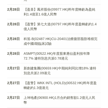
2月28日
【盈喜】鳳祥股份(09977.HK)料年度轉虧為盈純
利1.4億至1.6億人民幣
2月28日
【盈警】第七大道(00797.HK)料年度盈轉虧約1.4
億人民幣
2月28日
科笛-B(02487.HK)CU-20401治療腹部脂肪堆積完
成中國I期臨床試驗
2月28日
ASMPT(00522.HK)年度股東應佔­盈利按年降
72.7%­ 連特別息共派0.78港元
2月27日
新創建集團(00659.HK)中期純利同比增18% 連特
別息共派2.09港元
2月27日
【盈警】WKK INTL (HOLD)(00532.HK)料年度盈
轉虧約1.3億港元
2月27日
上坤地產(06900.HK)1月合約銷售額1.2億元人民
幣