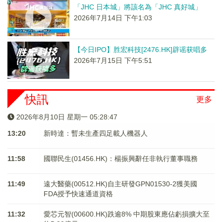
「JHC 日本城」將該名為「JHC 真好城」
2026年7月14日 下午1:03
【今日IPO】胜宏科技[2476.HK]辟谣获唱多
2026年7月15日 下午5:51
快訊
更多
2026年8月10日 星期一 05:28:48
13:20
新時達：暫未生產四足載人機器人
11:58
國聯民生(01456.HK)：楊振興辭任非執行董事職務
11:49
遠大醫藥(00512.HK)自主研發GPN01530-2獲美國
FDA授予快速通道資格
11:32
愛芯元智(00600.HK)跌逾8% 中期股東應佔虧損擴大至