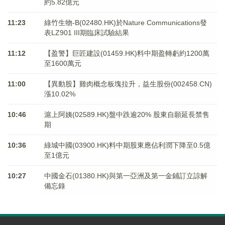
約5.82億元
11:23
綠竹生物-B(02480.HK)於Nature Communications發
表LZ901 III期臨床試驗結果
11:12
【盈警】巨匠建設(01459.HK)料中期盈轉虧約1200萬
至1600萬元
11:00
【異動股】雞肉概念板塊拉升，益生股份(002458.CN)
漲10.02%
10:46
滬上阿姨(02589.HK)盤中跌逾20% 股東自願延長禁售
期
10:36
綠城中國(03900.HK)料中期股東應佔利潤下降至0.5億
至1億元
10:27
中國金石(01380.HK)與第一亞洲及第一金鋪訂立諒解
備忘錄