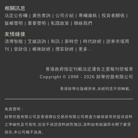
相關訊息
法定公告欄
|
廣告查詢
|
公司介紹
|
專欄邀稿
|
投資者關係
|
版權聲明
|
重要聲明
|
私隱政策
|
聯絡我們
友情鏈接
清博智能
|
艾媒諮詢
|
和訊
|
新時空
|
時代財經
|
證券市場周
刊
|
壹財信
|
權衡財經
|
攬富財經
|
更多...
香港政府指定刊載法定通告之憲報刊登報章
Copyright © 1998 - 2026 財華控股有限公司
香港財華社版權所有,未經同意不得轉載。
免責聲明：
財華控股有限公司及香港聯合交易所有限公司將盡力確保彼等所提供資料
之準確性及可靠性,但並不保證資料絕對無誤,資料如有錯漏而令閣下蒙受
損失,本公司概不負責。