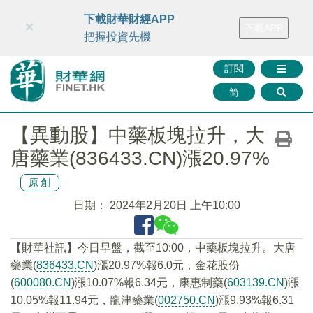
財華智庫網
FINTV
FINMETA
財華證券
媒體矩陣
下載財華財經APP
×
下載APP
智庫沙龍
聯絡我們
把握投資先機
訂閱
简
【異動股】中藥板塊拉升，大
唐藥業(836433.CN)漲20.97%
原創
日期：
2024年2月20日 上午10:00
【財華社訊】今日早盤，截至10:00，中藥板塊拉升。大唐
藥業(
836433.CN
)漲20.97%報6.0元，金花股份
(
600080.CN
)漲10.07%報6.34元，康惠制藥(
603139.CN
)漲
10.05%報11.94元，龍津藥業(
002750.CN
)漲9.93%報6.31