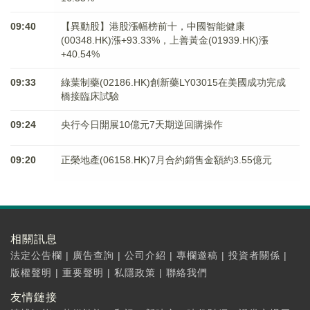
09:40
【異動股】港股漲幅榜前十，中國智能健康
(00348.HK)漲+93.33%，上善黃金(01939.HK)漲
+40.54%
09:33
綠葉制藥(02186.HK)創新藥LY03015在美國成功完成
橋接臨床試驗
09:24
央行今日開展10億元7天期逆回購操作
09:20
正榮地產(06158.HK)7月合約銷售金額約3.55億元
相關訊息
法定公告欄
|
廣告查詢
|
公司介紹
|
專欄邀稿
|
投資者關係
|
版權聲明
|
重要聲明
|
私隱政策
|
聯絡我們
友情鏈接