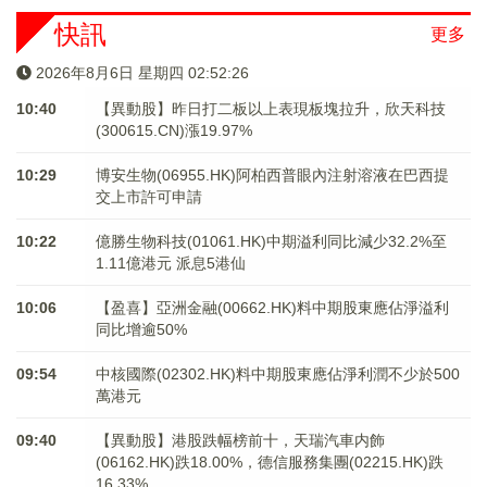
快訊
更多
2026年8月6日 星期四 02:52:26
10:40
【異動股】昨日打二板以上表現板塊拉升，欣天科技
(300615.CN)漲19.97%
10:29
博安生物(06955.HK)阿柏西普眼內注射溶液在巴西提
交上市許可申請
10:22
億勝生物科技(01061.HK)中期溢利同比減少32.2%至
1.11億港元 派息5港仙
10:06
【盈喜】亞洲金融(00662.HK)料中期股東應佔淨溢利
同比增逾50%
09:54
中核國際(02302.HK)料中期股東應佔淨利潤不少於500
萬港元
09:40
【異動股】港股跌幅榜前十，天瑞汽車内飾
(06162.HK)跌18.00%，德信服務集團(02215.HK)跌
16.33%