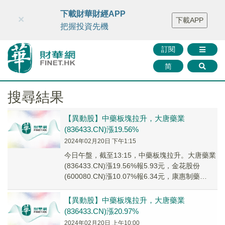
財華智庫網
FINTV
FINMETA
財華證券
媒體矩陣
下載財華財經APP
×
下載APP
智庫沙龍
聯絡我們
把握投資先機
訂閱
简
搜尋結果
【異動股】中藥板塊拉升，大唐藥業
(836433.CN)漲19.56%
2024年02月20日 下午1:15
今日午盤，截至13:15，中藥板塊拉升。大唐藥業
(836433.CN)漲19.56%報5.93元，金花股份
(600080.CN)漲10.07%報6.34元，康惠制藥
(603139...
【異動股】中藥板塊拉升，大唐藥業
(836433.CN)漲20.97%
2024年02月20日 上午10:00