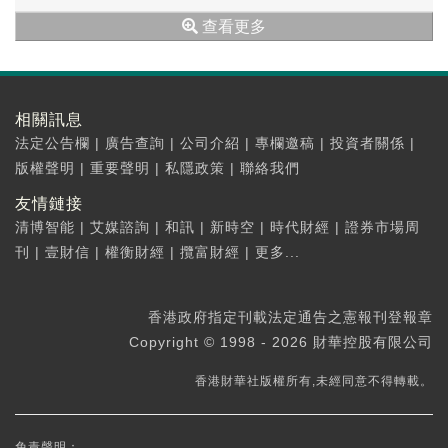
債券。 鑑於中國近期市況及金花企業...
查看更多
相關訊息
法定公告欄
|
廣告查詢
|
公司介紹
|
專欄邀稿
|
投資者關係
|
版權聲明
|
重要聲明
|
私隱政策
|
聯絡我們
友情鏈接
清博智能
|
艾媒諮詢
|
和訊
|
新時空
|
時代財經
|
證券市場周
刊
|
壹財信
|
權衡財經
|
攬富財經
|
更多...
香港政府指定刊載法定通告之憲報刊登報章
Copyright © 1998 - 2026 財華控股有限公司
香港財華社版權所有,未經同意不得轉載。
免責聲明：