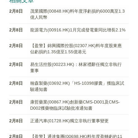
相關文章
2月8日
茂業國際(00848.HK)料年度淨虧損約6000萬至1.3
億人民幣
2月8日
龍源電力(00916.HK)1月完成發電量同比增長2.1%
2月8日
【盈警】錦興國際控股(02307.HK)料年度股東應
佔虧損約1.35億至1.55億港元
2月8日
易生活控股(00223.HK)：林家禮辭任獨立非執行
董事
2月8日
翰森製藥(03692.HK)「HS-10398膠囊」獲臨床試
驗通知書
2月8日
康哲藥業(00867.HK)創新藥CMS-D001及CMS-
D002獲藥物臨床試驗批准通知書
2月8日
正通汽車(01728.HK)獨立非執行董事變更
2月8日
【盈警】通達集團(00698.HK)料年度盈轉虧約11