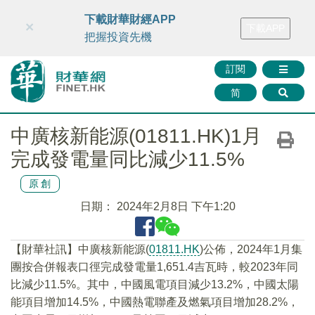
財華智庫網
FINTV
FINMETA
財華證券
媒體矩陣
下載財華財經APP
×
下載APP
智庫沙龍
聯絡我們
把握投資先機
訂閱
简
中廣核新能源(01811.HK)1月
完成發電量同比減少11.5%
原創
日期：
2024年2月8日 下午1:20
【財華社訊】中廣核新能源(
01811.HK
)公佈，2024年1月集
團按合併報表口徑完成發電量1,651.4吉瓦時，較2023年同
比減少11.5%。其中，中國風電項目減少13.2%，中國太陽
能項目增加14.5%，中國熱電聯產及燃氣項目增加28.2%，