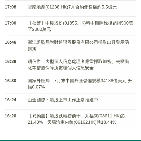
17:08
寶龍地產(01238.HK)7月合約銷售額約5.5億元
17:00
【盈警】中慶股份(01855.HK)料中期除稅後虧損500萬
至2000萬元
16:46
浙江證監局對財通證券股份有限公司採取出具警示函
措施
16:36
網信辦：大型個人信息處理者應當採取加密、去標識
化等措施保障所處理個人信息安全
16:30
國家外匯局：7月末中國外匯儲備規模34188億美元 升
幅0.07%
16:24
山金國際：港股上市工作正常推進中
16:20
【異動股】港股跌幅榜前十，九福來(08611.HK)跌
21.43%，天瑞汽車内飾(06162.HK)跌18.44%