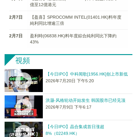
億至12億港元
2月7日
【盈喜】SPROCOMM INTEL(01401.HK)料年度
純利同比增逾三倍
2月7日
盈利時(06838.HK)料年度綜合純利同比下降約
43%
視頻
【今日IPO】中科闻歌[1956.HK]创上市新低
2026年7月20日 下午5:20
洪灏-风格轮动开始发生 韩国股市已经见顶
2026年7月9日 下午6:17
【今日IPO】晶合集成首日涨超
8%（02249.HK）