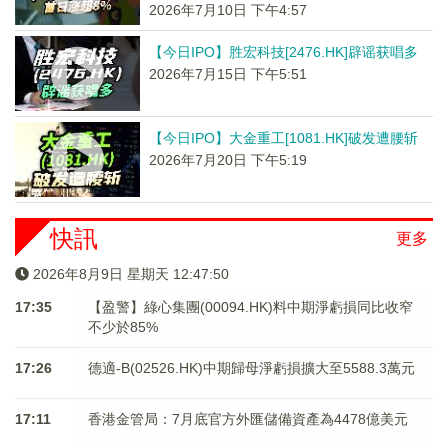
2026年7月10日 下午4:57
【今日IPO】胜宏科技[2476.HK]辟谣获唱多
2026年7月15日 下午5:51
【今日IPO】大金重工[1081.HK]破发遭腰斩
2026年7月20日 下午5:19
快訊
更多
2026年8月9日 星期天 12:47:50
17:35
【盈警】綠心集團(00094.HK)料中期淨虧損同比收窄
不少於85%
17:26
德適-B(02526.HK)中期歸母淨虧損擴大至5588.3萬元
17:11
香港金管局：7月底官方外匯儲備資產為4478億美元