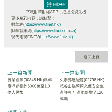
下載APP
下載財華財經APP，把握投資先機
更多精彩内容，請點擊：
財華網
(https://www.finet.hk/)
財華智庫網
(https://www.finet.com.cn)
現代電視FINTV
(http://www.fintv.hk)
返回上頁
上一篇新聞
下一篇新聞
茂業國際(00848.HK)料年
久泰邦達能源(02798.HK)
度淨虧損約6000萬至1.3
苞谷山煤礦擴充獲安全生
億人民幣
產許可 年產能倍增至120
萬噸