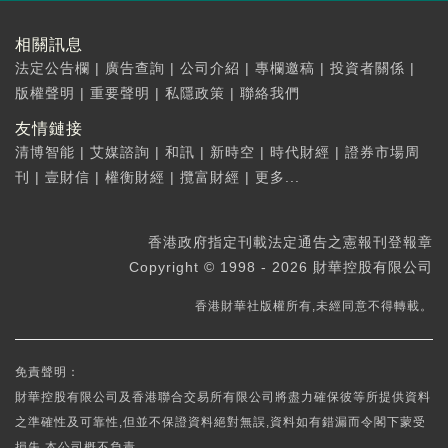
相關訊息
法定公告欄
|
廣告查詢
|
公司介紹
|
專欄邀稿
|
投資者關係
|
版權聲明
|
重要聲明
|
私隱政策
|
聯絡我們
友情鏈接
清博智能
|
艾媒諮詢
|
和訊
|
新時空
|
時代財經
|
證券市場周
刊
|
壹財信
|
權衡財經
|
攬富財經
|
更多...
香港政府指定刊載法定通告之憲報刊登報章
Copyright © 1998 - 2026 財華控股有限公司
香港財華社版權所有,未經同意不得轉載。
免責聲明：
財華控股有限公司及香港聯合交易所有限公司將盡力確保彼等所提供資料
之準確性及可靠性,但並不保證資料絕對無誤,資料如有錯漏而令閣下蒙受
損失,本公司概不負責。