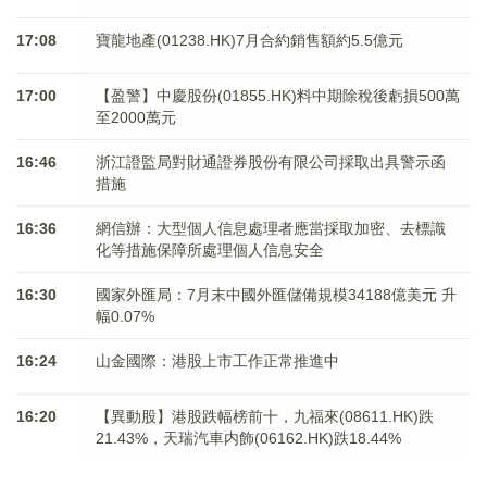
17:08
寶龍地產(01238.HK)7月合約銷售額約5.5億元
17:00
【盈警】中慶股份(01855.HK)料中期除稅後虧損500萬
至2000萬元
16:46
浙江證監局對財通證券股份有限公司採取出具警示函
措施
16:36
網信辦：大型個人信息處理者應當採取加密、去標識
化等措施保障所處理個人信息安全
16:30
國家外匯局：7月末中國外匯儲備規模34188億美元 升
幅0.07%
16:24
山金國際：港股上市工作正常推進中
16:20
【異動股】港股跌幅榜前十，九福來(08611.HK)跌
21.43%，天瑞汽車内飾(06162.HK)跌18.44%