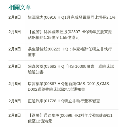
相關文章
2月8日
龍源電力(00916.HK)1月完成發電量同比增長2.1%
2月8日
【盈警】錦興國際控股(02307.HK)料年度股東應
佔虧損約1.35億至1.55億港元
2月8日
易生活控股(00223.HK)：林家禮辭任獨立非執行
董事
2月8日
翰森製藥(03692.HK)「HS-10398膠囊」獲臨床試
驗通知書
2月8日
康哲藥業(00867.HK)創新藥CMS-D001及CMS-
D002獲藥物臨床試驗批准通知書
2月8日
正通汽車(01728.HK)獨立非執行董事變更
2月8日
【盈警】通達集團(00698.HK)料年度盈轉虧約11
億至12億港元