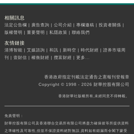
相關訊息
法定公告欄
|
廣告查詢
|
公司介紹
|
專欄邀稿
|
投資者關係
|
版權聲明
|
重要聲明
|
私隱政策
|
聯絡我們
友情鏈接
清博智能
|
艾媒諮詢
|
和訊
|
新時空
|
時代財經
|
證券市場周
刊
|
壹財信
|
權衡財經
|
攬富財經
|
更多...
香港政府指定刊載法定通告之憲報刊登報章
Copyright © 1998 - 2026 財華控股有限公司
香港財華社版權所有,未經同意不得轉載。
免責聲明：
財華控股有限公司及香港聯合交易所有限公司將盡力確保彼等所提供資料
之準確性及可靠性,但並不保證資料絕對無誤,資料如有錯漏而令閣下蒙受