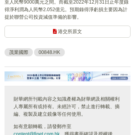
至人民幣9000萬元之間。而截至2022年12月31日止年度錄
得淨利潤為人民幣2.052億元。預期錄得淨虧損主要因為計
提於聯營公司投資減值準備的影響。
港交所原文
茂業國際
00848.HK
財華網所刊載內容之知識產權為財華網及相關權利
人專屬所有或持有。未經許可，禁止進行轉載、摘
編、複製及建立鏡像等任何使用。
如有意願轉載，請發郵件至
content@finet.com.hk
，獲得書面確認及授權後，