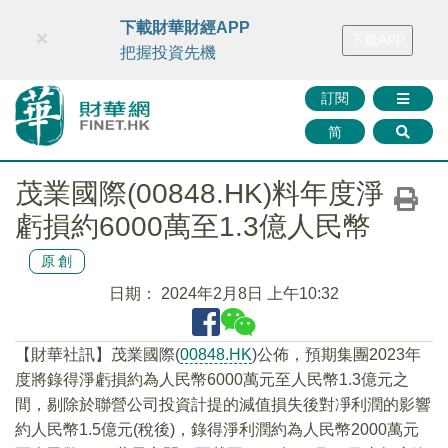
財華智庫網
FINTV
FINMETA
財華證券
媒體矩陣
下載財華財經APP
×
下載APP
智庫沙龍
聯絡我們
把握投資先機
訂閱
简
茂業國際(00848.HK)料年度淨
虧損約6000萬至1.3億人民幣
原創
日期：
2024年2月8日 上午10:32
【財華社訊】茂業國際(
00848.HK
)公佈，預期集團2023年
度將錄得淨虧損約為人民幣6000萬元至人民幣1.3億元之
間，剔除於聯營公司投資計提的減值損失後對凈利潤的影響
約人民幣1.5億元(稅後)，錄得淨利潤約為人民幣2000萬元