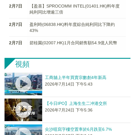
2月7日
【盈喜】SPROCOMM INTEL(01401.HK)料年度
純利同比增逾三倍
2月7日
盈利時(06838.HK)料年度綜合純利同比下降約
43%
2月7日
碧桂園(02007.HK)1月合同銷售額54.9億人民幣
視頻
工商舖上半年買賣宗數創4年新高
2026年7月14日 下午5:43
【今日IPO】上海生生二冲港交所
2026年7月24日 下午5:36
尖沙咀寫字樓空置率於6月跌至6.7%