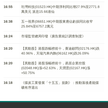
16:55
珩灣科技(01523.HK)中期淨利同比增27.9%至2771.8
萬美元 派息15.66港仙
16:38
五一視界(06651.HK)中期股東應佔虧損同比收窄
25.84%至6757.2萬元
16:24
市場監管總局印發《廣告業統計調查制度》
16:20
【異動股】港股跌幅榜前十，賽迪顧問(02176.HK)跌
40.96%，天瑞汽車内飾(06162.HK)跌26.09%
16:20
【異動股】港股漲幅榜前十，易居企業控股
(02048.HK)漲+52.63%，天潤雲(02167.HK)漲
+50.75%
16:18
《煤炭工業發展「十五五」規劃》：推動落後產能煤
礦有序退出