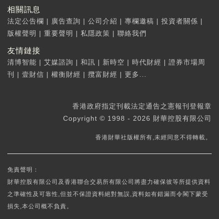
相關訊息
法定公告欄
|
廣告查詢
|
公司介紹
|
專欄邀稿
|
投資者關係
|
版權聲明
|
重要聲明
|
私隱政策
|
聯絡我們
友情鏈接
清博智能
|
艾媒諮詢
|
和訊
|
新時空
|
時代財經
|
證券市場周
刊
|
壹財信
|
權衡財經
|
攬富財經
|
更多...
香港政府指定刊載法定通告之憲報刊登報章
Copyright © 1998 - 2026 財華控股有限公司
香港財華社版權所有,未經同意不得轉載。
免責聲明：
財華控股有限公司及香港聯合交易所有限公司將盡力確保彼等所提供資料
之準確性及可靠性,但並不保證資料絕對無誤,資料如有錯漏而令閣下蒙受
損失,本公司概不負責。