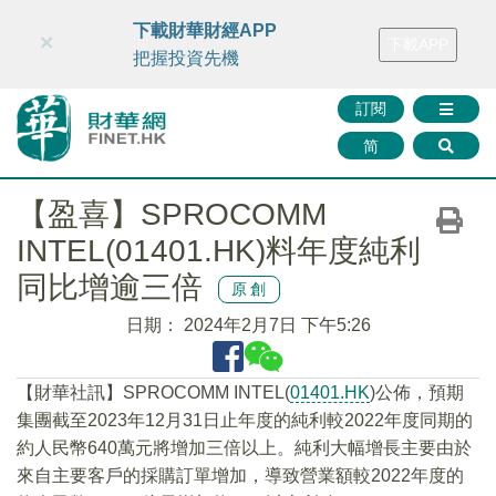
財華智庫網
FINTV
FINMETA
財華證券
媒體矩陣
下載財華財經APP
×
下載APP
智庫沙龍
聯絡我們
把握投資先機
訂閱
简
【盈喜】SPROCOMM
INTEL(01401.HK)料年度純利
同比增逾三倍
原創
日期：
2024年2月7日 下午5:26
【財華社訊】SPROCOMM INTEL(
01401.HK
)公佈，預期
集團截至2023年12月31日止年度的純利較2022年度同期的
約人民幣640萬元將增加三倍以上。純利大幅增長主要由於
來自主要客戶的採購訂單增加，導致營業額較2022年度的