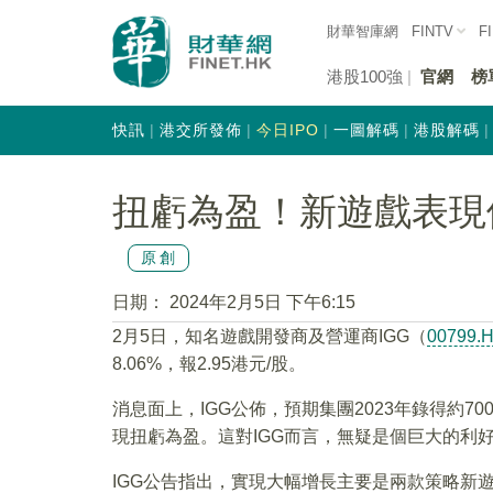
財華智庫網
FINTV
F
港股100強
官網
榜
快訊
港交所發佈
今日IPO
一圖解碼
港股解碼
扭虧為盈！新遊戲表現
原創
日期：
2024年2月5日 下午6:15
2月5日，知名遊戲開發商及營運商IGG（
00799.
8.06%，報2.95港元/股。
消息面上，IGG公佈，預期集團2023年錄得約7
現扭虧為盈。這對IGG而言，無疑是個巨大的利
IGG公告指出，實現大幅增長主要是兩款策略新遊《Doomsd