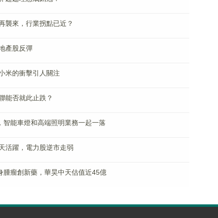
再襲來，行業拐點已近？
地產股反彈
小米的衝擊引人關注
合聯能否就此止跌？
所，智能車燈和高端照明業務一起一落
天活躍，電力股逆市走弱
身腫瘤創新藥，華昊中天估值近45億