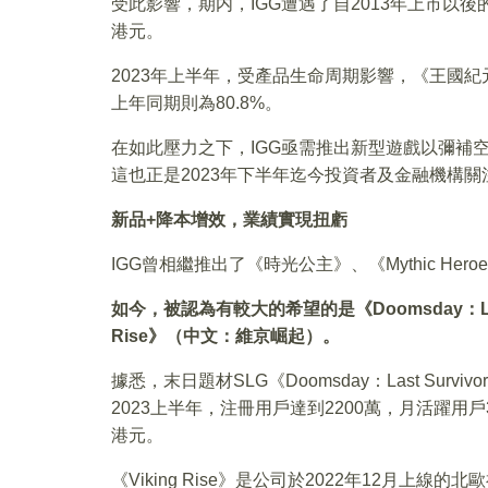
受此影響，期内，IGG遭遇了自2013年上市以後
港元。
2023年上半年，受產品生命周期影響，《王國紀元
上年同期則為80.8%。
在如此壓力之下，IGG亟需推出新型遊戲以彌補
這也正是2023年下半年迄今投資者及金融機構
新品+降本增效，業績實現扭虧
IGG曾相繼推出了《時光公主》、《Mythic H
如今，被認為有較大的希望的是《Doomsday：Las
Rise》（中文：維京崛起）。
據悉，末日題材SLG《Doomsday：Last Sur
2023上半年，注冊用戶達到2200萬，月活躍用戶
港元。
《Viking Rise》是公司於2022年12月