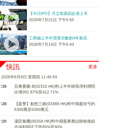
【今日IPO】月之暗面拟赴港上市
2026年7月21日 下午5:50
工商舖上半年買賣宗數創4年新高
2026年7月14日 下午5:43
快訊
更多
2026年8月6日 星期四 11:47:00
7:36
百奧賽圖-B(02315.HK)料上半年歸母淨利潤同
比增391.87%至412.71%
7:28
【盈警】創想三維(03388.HK)料中期盈转亏約
5300萬至6300萬元
7:20
湯臣集團(00258.HK)料中期股東應佔除稅後綜
合溢利同比下跌85%至90%