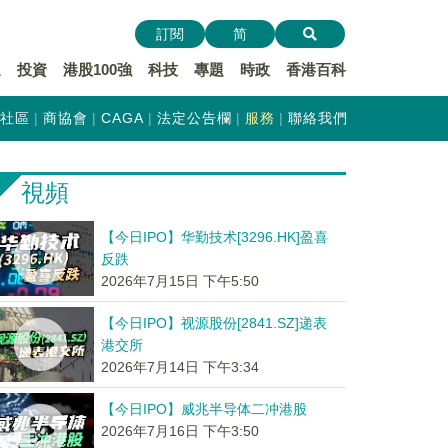
訂閱
简
遞
投資
港股100強
科技
專題
時政
香港百科
社區
商協會
CAGA
法定公告欄
服務
聯絡我們
視頻
【今日IPO】华勤技术[3296.HK]盈喜
反跌
2026年7月15日 下午5:50
【今日IPO】视源股份[2841.SZ]递表
港交所
2026年7月14日 下午3:34
【今日IPO】威兆半导体二冲港股
2026年7月16日 下午3:50