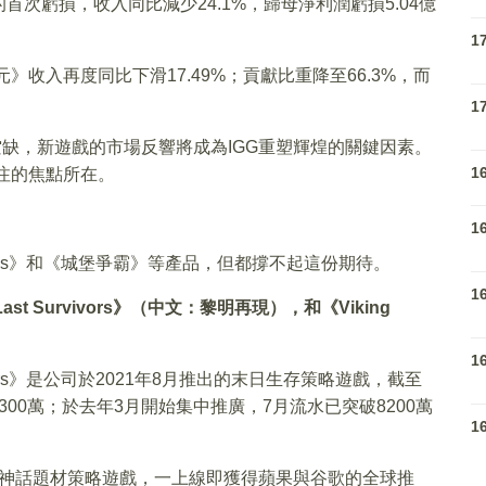
的首次虧損，收入同比減少24.1%，歸母淨利潤虧損5.04億
1
》收入再度同比下滑17.49%；貢獻比重降至66.3%，而
1
空缺，新遊戲的市場反響將成為IGG重塑輝煌的關鍵因素。
1
關注的焦點所在。
1
eroes》和《城堡爭霸》等產品，但都撐不起這份期待。
1
t Survivors》（中文：黎明再現），和《Viking
1
vivors》是公司於2021年8月推出的末日生存策略遊戲，截至
300萬；於去年3月開始集中推廣，7月流水已突破8200萬
1
上線的北歐神話題材策略遊戲，一上線即獲得蘋果與谷歌的全球推