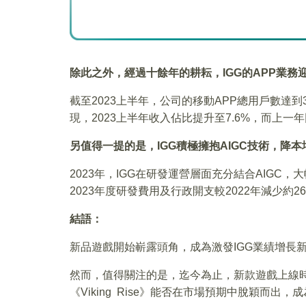
除此之外，經過十餘年的耕耘，IGG的APP業
截至2023上半年，公司的移動APP總用戶數達到3
現，2023上半年收入佔比提升至7.6%，而上一年
另值得一提的是，IGG積極擁抱AIGC技術，降
2023年，IGG在研發運營層面充分結合AIGC
2023年度研發費用及行政開支較2022年減少約2
結語：
新品遊戲開始嶄露頭角，成為激發IGG業績增長
然而，值得關注的是，迄今為止，新款遊戲上線時間尚短，
《Viking Rise》能否在市場預期中脫穎而出