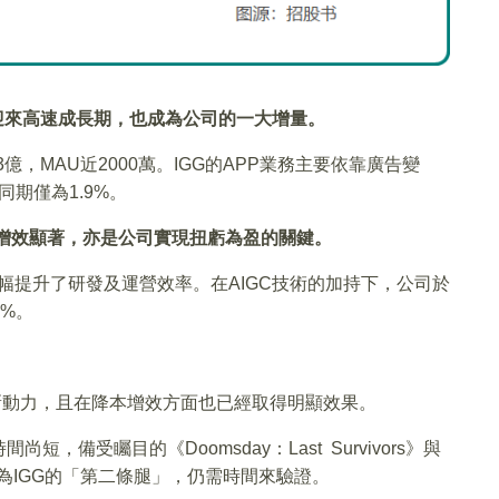
務迎來高速成長期，也成為公司的一大增量。
億，MAU近2000萬。IGG的APP業務主要依靠廣告變
同期僅為1.9%。
本增效顯著，亦是公司實現扭虧為盈的關鍵。
，大幅提升了研發及運營效率。在AIGC技術的加持下，公司於
6%。
新動力，且在降本增效方面也已經取得明顯效果。
備受矚目的《Doomsday：Last Survivors》與
，成為IGG的「第二條腿」，仍需時間來驗證。