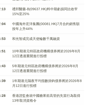
7:13
禮邦醫藥-B(09637.HK)料中期虧損同比收窄
15%至25%
7:04
中國海外宏洋集團(00081.HK)7月合約銷售額
按年上升44%
6:53
和光智成完成天使輪數千萬融資
6:51
10年期港元特區政府機構債券將於2026年8月
12日透過重開進行投標
6:43
5年期港元特區政府機構債券將於2026年8月
12日透過重開進行投標
6:39
1年期港元隔夜平均指數掛鉤債券將於2026年8
月12日進行投標
6:28
香港證監會就中國糖果前高管的失當行為取得
13年取消資格令