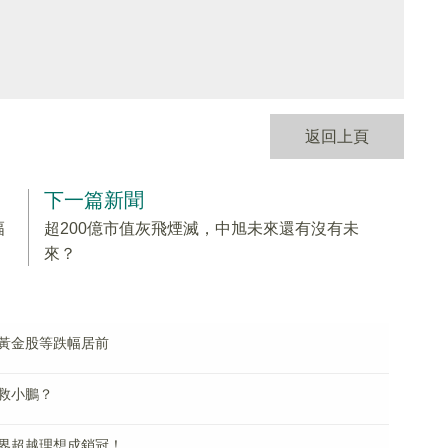
返回上頁
下一篇新聞
幅
超200億市值灰飛煙滅，中旭未來還有沒有未
來？
黃金股等跌幅居前
救小鵬？
界超越理想成銷冠！