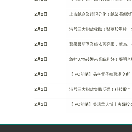
2月2日
上市紙企業績現分化！紙業漲價潮
2月2日
港股三大指數收跌！醫藥股重挫，
2月2日
蘋果最新季業績依舊亮眼，華為、
2月2日
急挫37%後迎來業績利好！藥明
2月2日
【IPO前哨】晶科電子轉戰港交
2月1日
港股三大指數集體反彈！科技股全
2月1日
【IPO前哨】美籍華人博士夫婦投