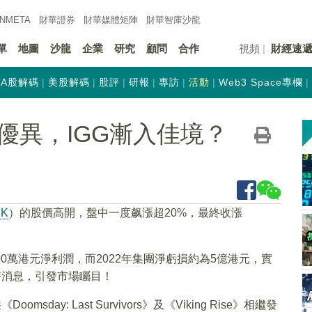
INMETA
財華證券
財華
媒體矩陣
財華
智庫沙龍
單
地圖
沙龍
企業
研究
顧問
合作
視頻
財經速
A股解碼
美股解碼
股評
研報
專訪
活動
Web3 Space專欄
優異，IGG漸入佳境？
HK
）的股價高開，盤中一度飙漲超20%，最終收漲
000萬港元淨利潤，而2022年集團淨虧損約為5億港元，實
好消息，引發市場矚目！
ay: Last Survivors》及《Viking Rise》相繼發