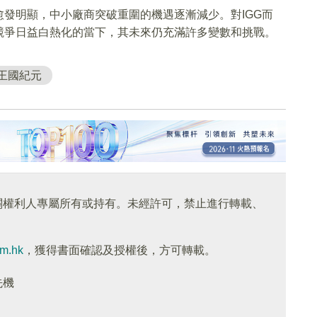
發明顯，中小廠商突破重圍的機遇逐漸減少。對IGG而
競爭日益白熱化的當下，其未來仍充滿許多變數和挑戰。
王國紀元
關權利人專屬所有或持有。未經許可，禁止進行轉載、
om.hk
，獲得書面確認及授權後，方可轉載。
先機