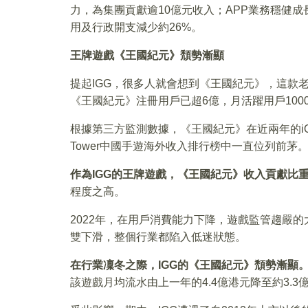
力，為集團貢獻逾10億元收入；APP業務穩健
用及行政開支減少約26%。
王牌遊戲《王國紀元》頹勢漸顯
提起IGG，很多人就會想到《王國紀元》，這款老
《王國紀元》注冊用戶已超6億，月活躍用戶100
根據第三方監測數據，《王國紀元》在近兩年的iO
Tower中國手遊海外收入排行榜中一直位列前茅
作為IGG的王牌遊戲，《王國紀元》收入貢獻比重
程度之高。
2022年，在用戶消費能力下降，遊戲監管趨嚴
雙下滑，整個行業都陷入低迷狀態。
在行業凜冬之際，IGG的《王國紀元》頹勢漸顯
該遊戲月均流水由上一年的4.4億港元降至約3.3