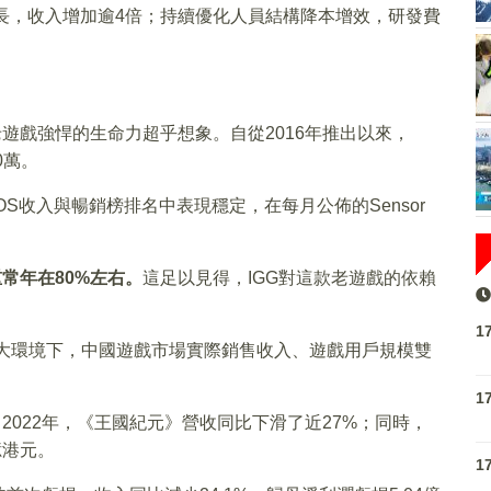
成長，收入增加逾4倍；持續優化人員結構降本增效，研發費
遊戲強悍的生命力超乎想象。自從2016年推出以來，
0萬。
S收入與暢銷榜排名中表現穩定，在每月公佈的Sensor
。
常年在80%左右。
這足以見得，IGG對這款老遊戲的依賴
1
的大環境下，中國遊戲市場實際銷售收入、遊戲用戶規模雙
1
。
2022年，《王國紀元》營收同比下滑了近27%；同時，
億港元。
1