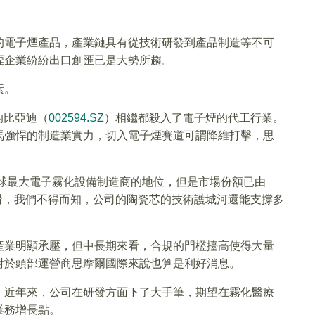
的電子煙產品，產業鏈具有從技術研發到產品制造等不可
煙企業紛紛出口創匯已是大勢所趨。
素。
的比亞迪（
002594.SZ
）相繼都殺入了電子煙的代工行業。
馬強悍的制造業實力，切入電子煙賽道可謂降維打擊，思
全球最大電子霧化設備制造商的地位，但是市場份額已由
繼續下滑，我們不得而知，公司的陶瓷芯的技術護城河還能支撐多
產業明顯承壓，但中長期來看，合規的門檻擡高使得大量
對於頭部運營商思摩爾國際來說也算是利好消息。
，近年來，公司在研發方面下了大手筆，期望在霧化醫療
業務增長點。