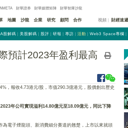
INMETA
財華證券
財華
媒體矩陣
財華
智庫沙龍
單
地圖
沙龍
企業
研究
顧問
合作
視頻
財經速
A股解碼
美股解碼
股評
研報
專訪
活動
Web3 Space專欄
預計2023年盈利最高
44%，報收4.73港元/股，市值290.3億港元，股價創出歷史
2023年公司實現溢利14.80億元至18.09億元，同比下降
司作為電子煙龍頭、新消費細分賽道的翹楚，上市以來就頭