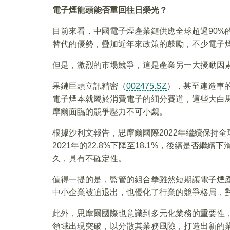
電子煙龍頭能否重回往日榮光？
目前來看，中國電子煙產業鏈供應全球超過90%
替代的優勢，疊加近年來政策的鼓勵，不少電子
但是，激烈的市場競爭，這是產業另一大擾動因
果鏈巨頭立訊精密（
002475.SZ
），甚至連造車
電子煙本就屬於消費電子的細分賽道，這些大白
摩爾面臨的競爭壓力不可小觑。
根據沙利文報告，思摩爾國際2022年繼續保持
2021年的22.8%下降至18.1%，後續是否
久，具有不確定性。
值得一提的是，監管的組合拳雖然短期讓電子煙
中小企業被迫退出，也優化了行業的競爭格局，
此外，思摩爾國際也意識到多元化業務的重要性
領域出現突破，以分散其業務風險，打造出新的