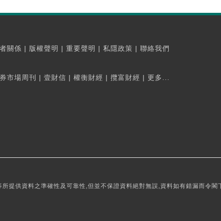
者關係
|
版權聲明
|
重要聲明
|
私隱政策
|
聯絡我們
券市場周刊
|
壹財信
|
權衡財經
|
攬富財經
|
更多...
所提供資料之準確性及可靠性,但並不保證資料絕對無誤,資料如有錯漏而令閣