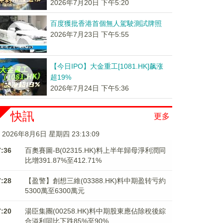
2026年7月20日 下午5:20
百度獲批香港首個無人駕駛測試牌照
2026年7月23日 下午5:55
【今日IPO】大金重工[1081.HK]飙涨
超19%
2026年7月24日 下午5:36
快訊
更多
2026年8月6日 星期四 23:13:10
7:36
百奧賽圖-B(02315.HK)料上半年歸母淨利潤同
比增391.87%至412.71%
7:28
【盈警】創想三維(03388.HK)料中期盈转亏約
5300萬至6300萬元
7:20
湯臣集團(00258.HK)料中期股東應佔除稅後綜
合溢利同比下跌85%至90%