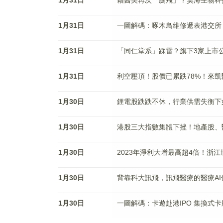
1月31日
藉醫美再次「騰飛」？昊海生物科
1月31日
一圖解碼：啄木鳥維修遞表港交所
1月31日
「同仁堂系」踩雷？旗下3家上市
1月31日
利空壓頂！股價已累跌78%！來
1月30日
鋰電股跌跌不休，行業供需失衡下
1月30日
港股三大指數集體下挫！地產股、
1月30日
2023年淨利大增最高超4倍！浙
1月30日
背靠科大訊飛，訊飛醫療的醫療A
1月30日
一圖解碼：卡遊赴港IPO 集換式