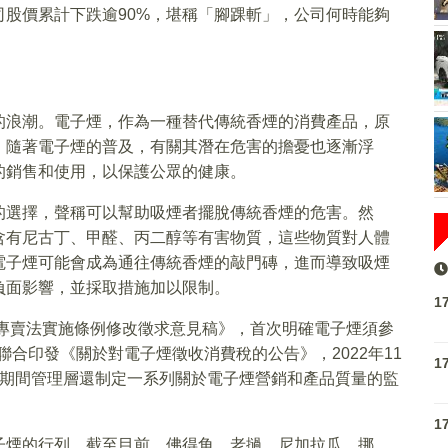
股價累計下跌逾90%，堪稱「腳踝斬」，公司何時能夠
的浪潮。電子煙，作為一種替代傳統香煙的消費產品，原
，隨著電子煙的普及，有關其潛在危害的擔憂也逐漸浮
的銷售和使用，以保護公眾的健康。
的選擇，聲稱可以幫助吸煙者擺脫傳統香煙的危害。然
含有尼古丁、甲醛、丙二醇等有害物質，這些物質對人體
電子煙可能會成為通往傳統香煙的敲門磚，進而導致吸煙
負面影響，並採取措施加以限制。
1
草專賣法實施條例修改徵求意見稿》，首次明確電子煙須參
聯合印發《關於對電子煙徵收消費稅的公告》，2022年11
1
，期間管理層還制定一系列關於電子煙營銷和產品質量的監
1
子煙的行列。截至目前，佛得角、老撾、尼加拉瓜、挪