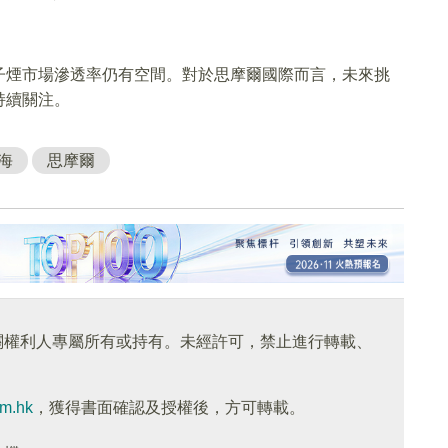
子煙市場滲透率仍有空間。對於思摩爾國際而言，未來挑
持續關注。
海
思摩爾
關權利人專屬所有或持有。未經許可，禁止進行轉載、
om.hk
，獲得書面確認及授權後，方可轉載。