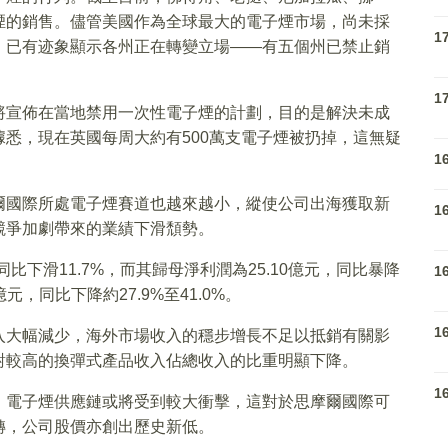
煙的銷售。儘管美國作為全球最大的電子煙市場，尚未採
1
，已有迹象顯示各州正在轉變立場——有五個州已禁止銷
1
將宣佈在當地禁用一次性電子煙的計劃，目的是解決未成
悉，現在英國每周大約有500萬支電子煙被扔掉，這無疑
1
爾國際所處電子煙賽道也越來越小，縱使公司出海獲取新
1
競爭加劇帶來的業績下滑頹勢。
，同比下滑11.7%，而其歸母淨利潤為25.10億元，同比暴降
1
9億元，同比下降約27.9%至41.0%。
1
入大幅減少，海外市場收入的穩步增長不足以抵銷有關影
對較高的換彈式產品收入佔總收入的比重明顯下降。
1
，電子煙供應鏈或將受到較大衝擊，這對於思摩爾國際可
轉，公司股價亦創出歷史新低。