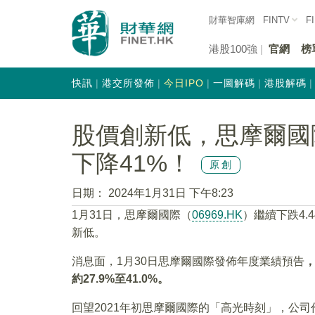
財華智庫網
FINTV
F
港股100強
官網
榜
快訊
港交所發佈
今日IPO
一圖解碼
港股解碼
股價創新低，思摩爾國際
下降41%！
原創
日期：
2024年1月31日 下午8:23
1月31日，思摩爾國際（
06969.HK
）繼續下跌4.
新低。
消息面，1月30日思摩爾國際發佈年度業績預告
，
約27.9%至41.0%。
回望2021年初思摩爾國際的「高光時刻」，公