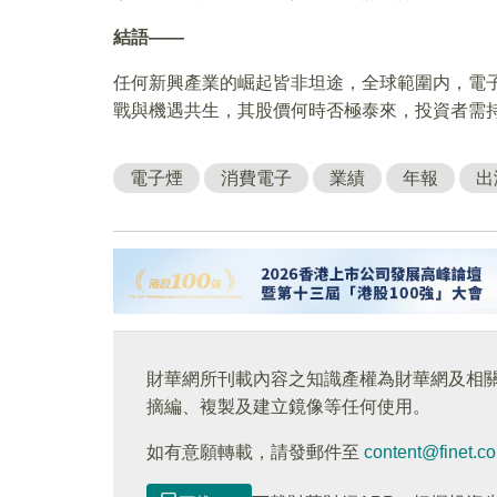
結語——
任何新興產業的崛起皆非坦途，全球範圍内，電
戰與機遇共生，其股價何時否極泰來，投資者需
電子煙
消費電子
業績
年報
出
財華網所刊載內容之知識產權為財華網及相
摘編、複製及建立鏡像等任何使用。
如有意願轉載，請發郵件至
content@finet.c