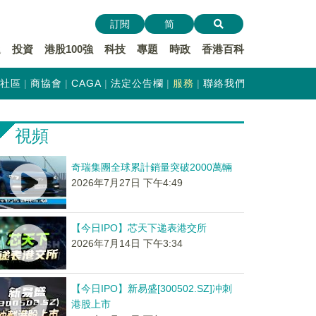
訂閱
简
遞
投資
港股100強
科技
專題
時政
香港百科
社區
商協會
CAGA
法定公告欄
服務
聯絡我們
視頻
奇瑞集團全球累計銷量突破2000萬輛
2026年7月27日 下午4:49
【今日IPO】芯天下递表港交所
2026年7月14日 下午3:34
【今日IPO】新易盛[300502.SZ]冲刺
港股上市