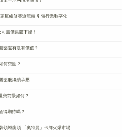
技全年淨利預增翻倍！
 家庭維修賽道龍頭 引領行業數字化
公司股價集體下挫！
凱醫藥還有沒有價值？
如何突圍？
醫藥股繼續承壓
江世寶前景如何？
I值得期待嗎？
卡牌領域龍頭 「奧特曼」卡牌火爆市場