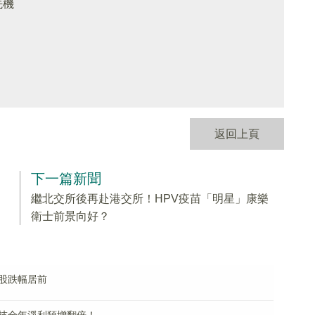
先機
返回上頁
下一篇新聞
繼北交所後再赴港交所！HPV疫苗「明星」康樂
衛士前景向好？
股跌幅居前