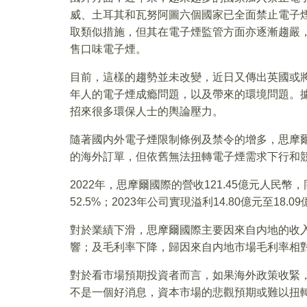
威、土耳其和瓦努阿圖六個國家已全面禁止電子
取類似措施，但其在電子煙監管方面亦逐漸趨嚴
售口味電子煙。
目前，這樣的趨勢並未改變，近日又傳出英國或
年人的電子煙成瘾問題，以及帶來的環境問題。據
招來很多環保人士的輿論壓力。
隨著國内外電子煙限制條例及禁令的增多，思摩
的海外訂單，但依舊無法扭轉電子煙需求下行和
2022年，思摩爾國際的營收121.45億元人民幣
52.5%；2023年公司實現溢利14.80億元至18.0
對於業績下滑，思摩爾國際主要因來自内地的收
響；及毛利率下降，歸因來自内地市場毛利率相
對於看市場預期投資者而言，如果海外政策收緊
不是一個好消息，資本市場的悲觀預期或難以扭