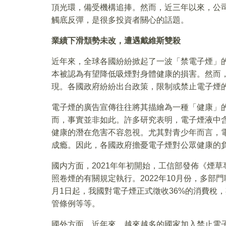
頂光環，備受機構追捧。然而，近三年以來，公司
觸底反彈，是很多投資者關心的話題。
業績下滑頹勢未改，遭遇戴維斯雙殺
近年來，全球各國紛紛掀起了一波「禁電子煙」
本被認為有望降低吸煙對身體健康的損害。然而
現。各國政府紛紛出台政策，限制或禁止電子煙
電子煙的廣告宣傳往往將其描繪為一種「健康」
而，事實並非如此。許多研究表明，電子煙液中
健康的潛在危害不容忽視。尤其對青少年而言，
成瘾。因此，各國政府擔憂電子煙對公眾健康的
國内方面，2021年年初開始，工信部發佈《煙
照卷煙的有關規定執行。2022年10月份，多部門
月1日起，我國對電子煙正式徵收36%的消費稅
管條例等等。
國外方面，近年來，越來越多的國家加入禁止電