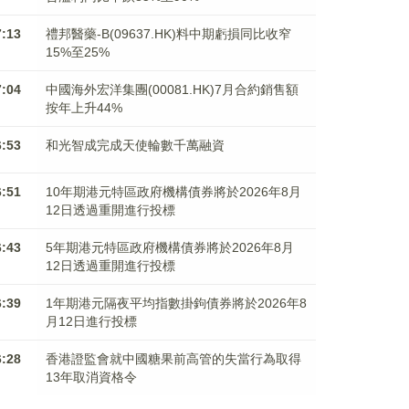
7:13
禮邦醫藥-B(09637.HK)料中期虧損同比收窄
15%至25%
7:04
中國海外宏洋集團(00081.HK)7月合約銷售額
按年上升44%
6:53
和光智成完成天使輪數千萬融資
6:51
10年期港元特區政府機構債券將於2026年8月
12日透過重開進行投標
6:43
5年期港元特區政府機構債券將於2026年8月
12日透過重開進行投標
6:39
1年期港元隔夜平均指數掛鉤債券將於2026年8
月12日進行投標
6:28
香港證監會就中國糖果前高管的失當行為取得
13年取消資格令