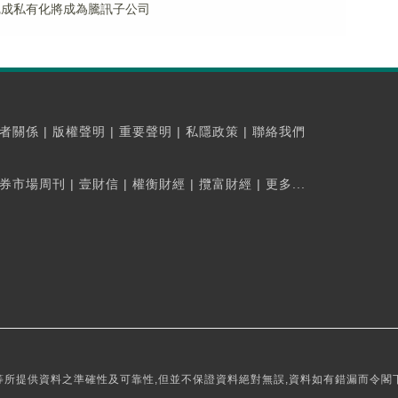
完成私有化將成為騰訊子公司
者關係
|
版權聲明
|
重要聲明
|
私隱政策
|
聯絡我們
券市場周刊
|
壹財信
|
權衡財經
|
攬富財經
|
更多...
所提供資料之準確性及可靠性,但並不保證資料絕對無誤,資料如有錯漏而令閣