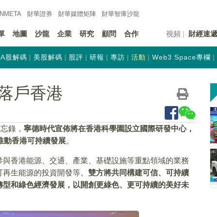
INMETA
財華證券
財華
媒體矩陣
財華
智庫沙龍
單
地圖
沙龍
企業
研究
顧問
合作
視頻
財經速
A股解碼
美股解碼
股評
研報
專訪
活動
Web3 Space專欄
落戶香港
備忘錄，
寧德時代宣佈將在香港科學園設立國際研發中心，
推動香港可持續發展
。
參與香港能源、交通、產業、基礎設施等重點領域的業務
可再生能源的投資開發等。
雙方將共同構建可信、可持續
轉型和綠色經濟發展，以開創更綠色、更可持續的美好未