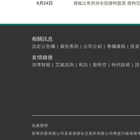
9月24日
搜狐出售所持全部搜狗股票 搜狗
相關訊息
法定公告欄
|
廣告查詢
|
公司介紹
|
專欄邀稿
|
投資
友情鏈接
清博智能
|
艾媒諮詢
|
和訊
|
新時空
|
時代財經
|
證
免責聲明：
財華控股有限公司及香港聯合交易所有限公司將盡力確保彼等