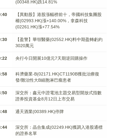
(00348.HK)跌14.81%
9:40
【異動股】港股漲幅榜前十，帝國科技集團股
權(02993.HK)漲+140.00%，拿森科技
(02261.HK)漲+77.54%
9:30
【盈警】華領醫藥(02552.HK)料中期盈轉虧約
3020萬元
9:22
央行今日開展10億元7天期逆回購操作
8:58
科濟藥業-B(02171.HK)CT1190B獲批治療復
發/難治性大B細胞淋巴瘤患者
8:50
深交所：鑫元中證電池主題交易型開放式指數
證券投資基金8月12日上市交易
8:48
通天酒業(00389.HK)停牌
8:44
深交所：晶合集成(02249.HK)獲調入港股通標
的證券名單