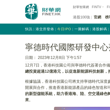
財華智庫網
FINTV
F
港股100強
官網
榜
快訊
港交所發佈
今日IPO
一圖解碼
港股解碼
寧德時代國際研發中心
日期：
2023年12月8日 下午1:57
12月7日，香港科技園公司與寧德時代簽署合作
總投資超過12億港元，以促進新能源科技創新，
根據協議，香港科技園公司將支持寧德時代深度
開展與合作，推進香港新能源產品的綠色智造和
的新型儲能系統，助力香港海、陸、空交通綠色
來
。