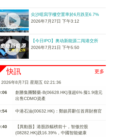
尖沙咀寫字樓空置率於6月跌至6.7%
2026年7月27日 下午3:12
【今日IPO】奥动新能源二闯港交所
2026年7月21日 下午5:50
快訊
更多
2026年8月7日 星期五 02:21:37
0:06
創勝集團醫藥-B(06628.HK)涨超6% 擬1.9億元
出售CDMO資產
9:54
中港石油(00632.HK)：鄭鎮昇辭任首席財務官
9:40
【異動股】港股跌幅榜前十，智傲控股
(08282.HK)跌16.39%，中國智能健康