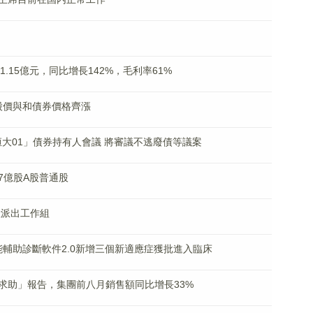
入1.15億元，同比增長142%，毛利率61%
）股價與和債券價格齊漲
0恒大01」債券持有人會議 將審議不逃廢債等議案
7億股A股普通股
產派出工作組
智能輔助診斷軟件2.0新增三個新適應症獲批進入臨床
求助」報告，集團前八月銷售額同比增長33%