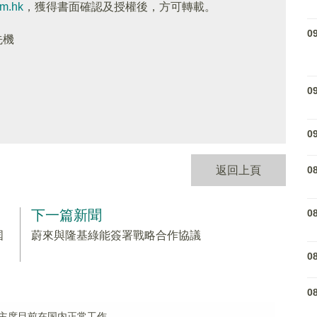
om.hk
，獲得書面確認及授權後，方可轉載。
0
先機
0
0
0
返回上頁
0
下一篇新聞
国
蔚來與隆基綠能簽署戰略合作協議
0
0
主席目前在国内正常工作