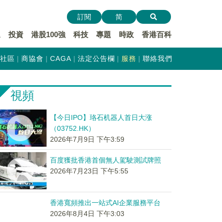
訂閱
简
遞
投資
港股100強
科技
專題
時政
香港百科
社區
商協會
CAGA
法定公告欄
服務
聯絡我們
視頻
【今日IPO】珞石机器人首日大涨
（03752.HK）
2026年7月9日 下午3:59
百度獲批香港首個無人駕駛測試牌照
2026年7月23日 下午5:55
香港寬頻推出一站式AI企業服務平台
2026年8月4日 下午3:03