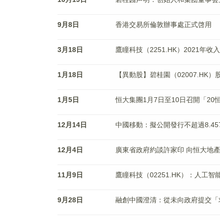
9月8日
香港交易所倫敦辦事處正式啓用
3月18日
鷹瞳科技（2251.HK）2021年收
1月18日
【異動股】碧桂園（02007.HK
1月5日
恒大集團1月7日至10日召開「2
12月14日
中國移動：擬公開發行不超過8.45
12月4日
廣東省政府約談許家印 向恒大地
11月9日
鷹瞳科技（02251.HK）：人工
9月28日
融創中國澄清：從未向政府提交「