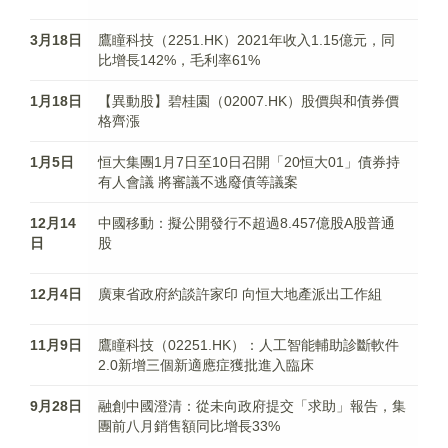
3月18日
鷹瞳科技（2251.HK）2021年收入1.15億元，同
比增長142%，毛利率61%
1月18日
【異動股】碧桂園（02007.HK）股價與和債券價
格齊漲
1月5日
恒大集團1月7日至10日召開「20恒大01」債券持
有人會議 將審議不逃廢債等議案
12月14
中國移動：擬公開發行不超過8.457億股A股普通
日
股
12月4日
廣東省政府約談許家印 向恒大地產派出工作組
11月9日
鷹瞳科技（02251.HK）：人工智能輔助診斷軟件
2.0新增三個新適應症獲批進入臨床
9月28日
融創中國澄清：從未向政府提交「求助」報告，集
團前八月銷售額同比增長33%