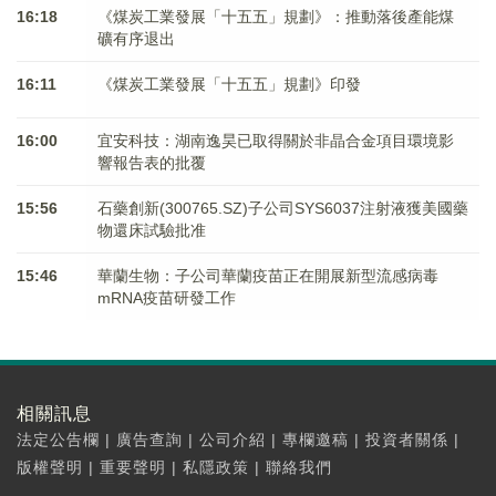
16:18
《煤炭工業發展「十五五」規劃》：推動落後產能煤
礦有序退出
16:11
《煤炭工業發展「十五五」規劃》印發
16:00
宜安科技：湖南逸昊已取得關於非晶合金項目環境影
響報告表的批覆
15:56
石藥創新(300765.SZ)子公司SYS6037注射液獲美國藥
物還床試驗批准
15:46
華蘭生物：子公司華蘭疫苗正在開展新型流感病毒
mRNA疫苗研發工作
相關訊息
法定公告欄
|
廣告查詢
|
公司介紹
|
專欄邀稿
|
投資者關係
|
版權聲明
|
重要聲明
|
私隱政策
|
聯絡我們