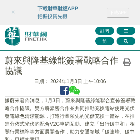
財華智庫網
FINTV
FINMETA
財華證券
媒體矩陣
下載財華財經APP
×
下載APP
智庫沙龍
聯絡我們
把握投資先機
訂閱
简
蔚來與隆基綠能簽署戰略合作
協議
日期：
2024年1月3日 上午10:06
據蔚來發佈消息，1月3日，蔚來與隆基綠能聯合宣佈簽署戰
略合作協議。雙方將緊密合作並共同推動充換電站使用光伏
發電綠色清潔能源，打造行業領先的光儲充換一體站，在推
進分佈式光伏的配合V2G車網互動、建立「出行碳中和」相
關行業標準等方面展開合作，助力交通領域「碳達峰、碳中
和」目標的實現。