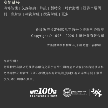
友情鏈接
清博智能
|
艾媒諮詢
|
和訊
|
新時空
|
時代財經
|
證券市場周
刊
|
壹財信
|
權衡財經
|
攬富財經
|
更多...
香港政府指定刊載法定通告之憲報刊登報章
Copyright © 1998 - 2026 財華控股有限公司
香港財華社版權所有,未經同意不得轉載。
免責聲明：
財華控股有限公司及香港聯合交易所有限公司將盡力確保彼等所提供資料
之準確性及可靠性,但並不保證資料絕對無誤,資料如有錯漏而令閣下蒙受
損失,本公司概不負責。