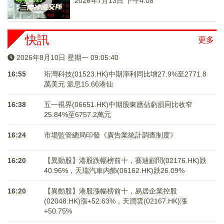
2026年7月13日 下午4:08
快訊
更多
2026年8月10日 星期一 09:05:40
16:55
珩灣科技(01523.HK)中期淨利同比增27.9%至2771.8
萬美元 派息15.66港仙
16:38
五一視界(06651.HK)中期股東應佔虧損同比收窄
25.84%至6757.2萬元
16:24
市場監管總局印發《廣告業統計調查制度》
16:20
【異動股】港股跌幅榜前十，賽迪顧問(02176.HK)跌
40.96%，天瑞汽車内飾(06162.HK)跌26.09%
16:20
【異動股】港股漲幅榜前十，易居企業控股
(02048.HK)漲+52.63%，天潤雲(02167.HK)漲
+50.75%