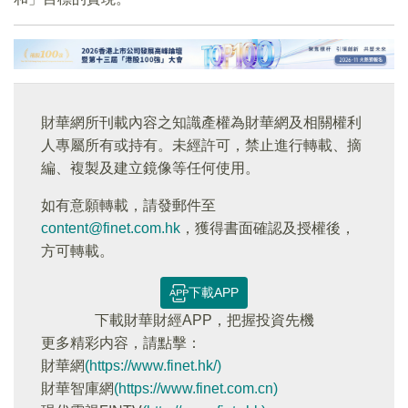
財華網所刊載內容之知識產權為財華網及相關權利
人專屬所有或持有。未經許可，禁止進行轉載、摘
編、複製及建立鏡像等任何使用。
如有意願轉載，請發郵件至
content@finet.com.hk
，獲得書面確認及授權後，
方可轉載。
下載APP
下載財華財經APP，把握投資先機
更多精彩内容，請點擊：
財華網
(https://www.finet.hk/)
財華智庫網
(https://www.finet.com.cn)