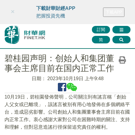
財華智庫網
FINTV
FINMETA
財華證券
媒體矩陣
下載財華財經APP
×
下載APP
智庫沙龍
聯絡我們
把握投資先機
訂閱
简
碧桂园声明：创始人和集团董
事会主席目前在国内正常工作
日期：
2023年10月19日 上午9:48
10月19日，碧桂園發佈聲明，公司關注到有謠言稱「創始
人父女或已離境」，該謠言被别有用心地發佈在多個網絡平
台，造成惡劣影響。公司創始人和集團董事會主席目前在國
内正常工作。衷心感謝大家對公司在困難時期的關注、支持
和理解，但對惡意造謠行徑保留追究責任的權利。