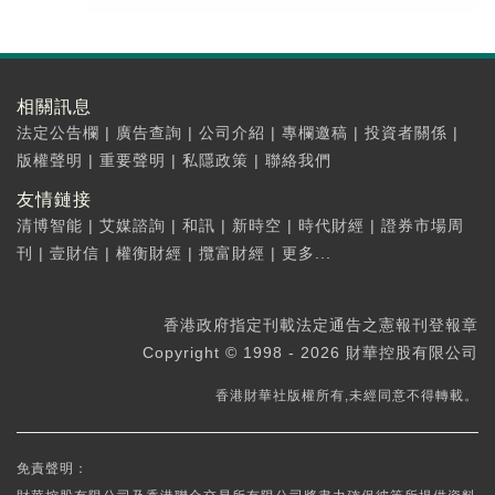
相關訊息
法定公告欄
|
廣告查詢
|
公司介紹
|
專欄邀稿
|
投資者關係
|
版權聲明
|
重要聲明
|
私隱政策
|
聯絡我們
友情鏈接
清博智能
|
艾媒諮詢
|
和訊
|
新時空
|
時代財經
|
證券市場周
刊
|
壹財信
|
權衡財經
|
攬富財經
|
更多...
香港政府指定刊載法定通告之憲報刊登報章
Copyright © 1998 - 2026 財華控股有限公司
香港財華社版權所有,未經同意不得轉載。
免責聲明：