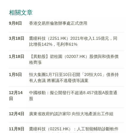
相關文章
9月8日
香港交易所倫敦辦事處正式啓用
3月18日
鷹瞳科技（2251.HK）2021年收入1.15億元，同
比增長142%，毛利率61%
1月18日
【異動股】碧桂園（02007.HK）股價與和債券價
格齊漲
1月5日
恒大集團1月7日至10日召開「20恒大01」債券持
有人會議 將審議不逃廢債等議案
12月14
中國移動：擬公開發行不超過8.457億股A股普通
日
股
12月4日
廣東省政府約談許家印 向恒大地產派出工作組
11月9日
鷹瞳科技（02251.HK）：人工智能輔助診斷軟件