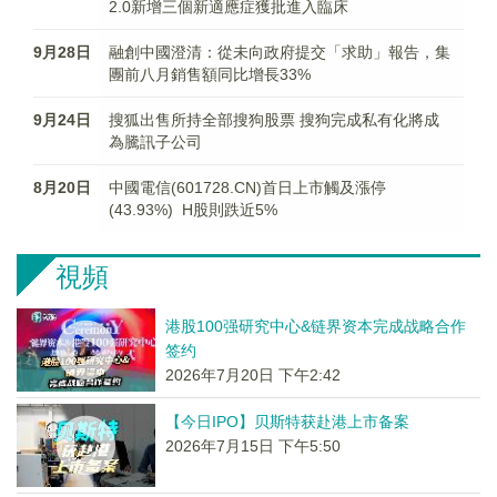
2.0新增三個新適應症獲批進入臨床
9月28日
融創中國澄清：從未向政府提交「求助」報告，集
團前八月銷售額同比增長33%
9月24日
搜狐出售所持全部搜狗股票 搜狗完成私有化將成
為騰訊子公司
8月20日
中國電信(601728.CN)首日上市觸及漲停
(43.93%) H股則跌近5%
視頻
港股100强研究中心&链界资本完成战略合作
签约
2026年7月20日 下午2:42
【今日IPO】贝斯特获赴港上市备案
2026年7月15日 下午5:50