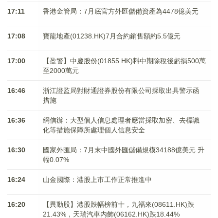
17:11
香港金管局：7月底官方外匯儲備資產為4478億美元
17:08
寶龍地產(01238.HK)7月合約銷售額約5.5億元
17:00
【盈警】中慶股份(01855.HK)料中期除稅後虧損500萬
至2000萬元
16:46
浙江證監局對財通證券股份有限公司採取出具警示函
措施
16:36
網信辦：大型個人信息處理者應當採取加密、去標識
化等措施保障所處理個人信息安全
16:30
國家外匯局：7月末中國外匯儲備規模34188億美元 升
幅0.07%
16:24
山金國際：港股上市工作正常推進中
16:20
【異動股】港股跌幅榜前十，九福來(08611.HK)跌
21.43%，天瑞汽車内飾(06162.HK)跌18.44%