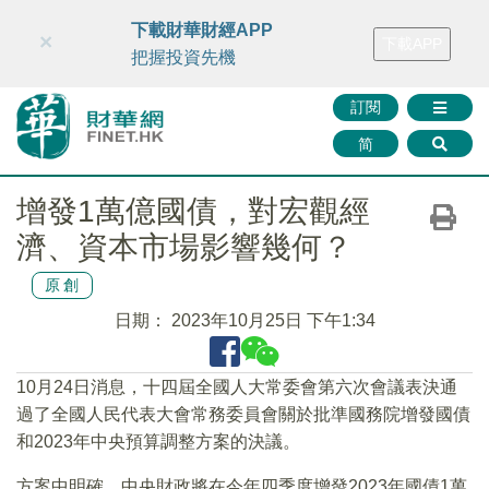
財華智庫網
FINTV
FINMETA
財華證券
媒體矩陣
下載財華財經APP
×
下載APP
智庫沙龍
聯絡我們
把握投資先機
訂閱
简
增發1萬億國債，對宏觀經
濟、資本市場影響幾何？
原創
日期：
2023年10月25日 下午1:34
10月24日消息，十四屆全國人大常委會第六次會議表決通
過了全國人民代表大會常務委員會關於批準國務院增發國債
和2023年中央預算調整方案的決議。
方案中明確，中央財政將在今年四季度增發2023年國債1萬