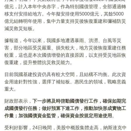
億元，計入本年中央赤字，作為特别國債管理，全部通過轉
移支付安排給地方。今年擬安排使用5000億元，其餘5000
億元結轉明年使用，集中力量支持災後恢復重建和彌補防災
減災救災短板。
據報道，今年以來，我國多地遭遇暴雨、洪澇、台風等災
害，部分地區受災嚴重、損失較大，地方災後恢復重建任務
較重，這也是本次國債增發的直接原因，以支持受災地區恢
復重建，提升整體抗災救災能力。
目前我國基建投資仍具有較大空間，且結構不均衡。此次資
金用途針對性強，選擇了補短板、惠民生的領域，戰略意義
重大。
財政部表示，
下一步將及時啓動國債發行工作，確保如期完
成國債發行任務；做好預算下達工作，推動加快形成實物工
作量；加強國債資金監管，確保資金按規定用途使用
。
受利好影響，24日晚間，美股中概股集體走高，納斯達克中