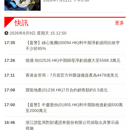
2026年7月21日 下午5:50
快訊
更多
2026年8月9日 星期天 15:12:51
17:35
【盈警】綠心集團(00094.HK)料中期淨虧損同比收窄
不少於85%
17:26
德適-B(02526.HK)中期歸母淨虧損擴大至5588.3萬元
17:11
香港金管局：7月底官方外匯儲備資產為4478億美元
17:08
寶龍地產(01238.HK)7月合約銷售額約5.5億元
17:00
【盈警】中慶股份(01855.HK)料中期除稅後虧損500萬
至2000萬元
16:46
浙江證監局對財通證券股份有限公司採取出具警示函
措施