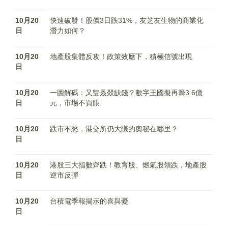
10月20
快速破發！股價3日跌31%，友芝友生物的商業化
日
潛力如何？
10月20
地產股集體反攻！政策效應下，積極信號出現
日
10月20
一圖解碼：又雙叒叕缺錢？數字王國擬再籌3.6億
日
元，市場不買賬
10月20
跌市不愁，港交所仍大賺的奧秘在哪里？
日
10月20
港股三大指數齊跌！教育股、燃氣股領跌，地產股
日
逆市反彈
10月20
台積電季報揭示的喜與憂
日