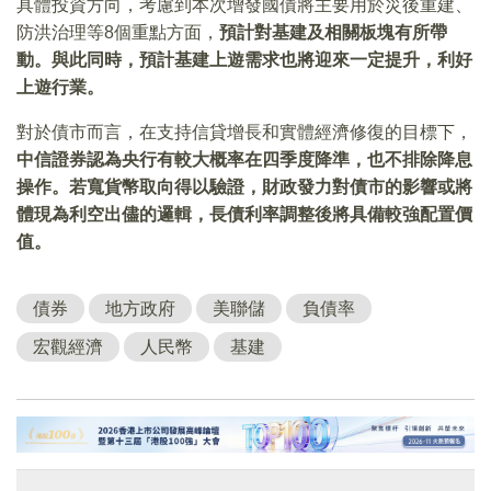
具體投資方向，考慮到本次增發國債將主要用於災後重建、
防洪治理等8個重點方面，
預計對基建及相關板塊有所帶
動。與此同時，預計基建上遊需求也將迎來一定提升，利好
上遊行業。
對於債市而言，在支持信貸增長和實體經濟修復的目標下，
中信證券認為央行有較大概率在四季度降準，也不排除降息
操作。若寬貨幣取向得以驗證，財政發力對債市的影響或將
體現為利空出儘的邏輯，長債利率調整後將具備較強配置價
值。
債券
地方政府
美聯儲
負債率
宏觀經濟
人民幣
基建