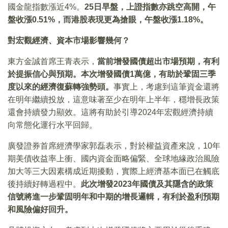
國金龍指數漲近4%。
25日早盤，上證指數亦跳空高開，午
盤收漲0.51%，而港股表現更為搶眼，午盤收漲1.18%。
對宏觀經濟、資本市場影響幾何？
東方金誠首席王青表示，
當前增發國債超出市場預期，有利
於提振信心與預期。本次增發國債1萬億，有助於鞏固三季
度以來的經濟復蘇轉強勢頭。
事實上，考慮到這筆資金還將
在明年繼續投放，這意味著至少在明年上半年，穩增長政策
還會持續發力顯效。這將有助於引導2024年宏觀經濟持續
向常態化運行水平回歸。
廣發證券首席經濟學家郭磊表示，對於權益資產來說，10年
期美債收益率上衝、國内資金面略偏緊、全球地緣政治風險
加大等三大因素構成近期擾動，實際上經濟基本面已在觸底
後持續好轉過程中。
此次增發2023年國債及其隱含的政策
信號將進一步鞏固明年和中期的增長邏輯，有利於盈利預期
和風險偏好回升。