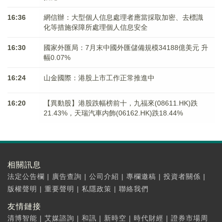
16:36
網信辦：大型個人信息處理者應當採取加密、去標識
化等措施保障所處理個人信息安全
16:30
國家外匯局：7月末中國外匯儲備規模34188億美元 升
幅0.07%
16:24
山金國際：港股上市工作正常推進中
16:20
【異動股】港股跌幅榜前十，九福來(08611.HK)跌
21.43%，天瑞汽車内飾(06162.HK)跌18.44%
相關訊息
法定公告欄
|
廣告查詢
|
公司介紹
|
專欄邀稿
|
投資者關係
|
版權聲明
|
重要聲明
|
私隱政策
|
聯絡我們
友情鏈接
清博智能
|
艾媒諮詢
|
和訊
|
新時空
|
時代財經
|
證券市場周