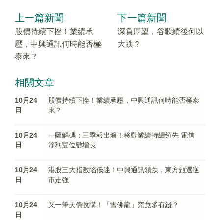
上一篇新聞
下一篇新聞
股價持續下挫！業績承
深負厚望，谷歌績後何以
壓，中興通訊何時能否極
大跌？
泰來？
相關文章
10月24
股價持續下挫！業績承壓，中興通訊何時能否極泰
日
來？
10月24
一圖解碼：三季報出爐！移動業績持續領先 電信
日
淨利雙位數增長
10月24
港股三大指數陷低迷！中興通訊領跌，東方甄選逆
日
市走強
10月24
又一筆天價收購！「雪佛龍」究竟多有錢？
日