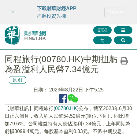
財華智庫網
FINTV
FINMETA
財華證券
媒體矩陣
下載財華財經APP
×
下載APP
智庫沙龍
聯絡我們
把握投資先機
訂閱
简
同程旅行(00780.HK)中期扭虧
為盈溢利人民幣7.34億元
原創
日期：
2023年8月22日 下午5:25
【財華社訊】同程旅行(
00780.HK
)公布，截至2023年6月30
日止六個月，收入約人民幣54.52億元(單位,下同)，同比增
加79.6%。公司權益持有人應佔溢利7.34億元，上年同期為
虧損3099.4萬元。每股基本盈利0.33元。不派中期股息。