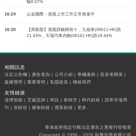
幅0.07%
16:24
山金國際：港股上市工作正常推進中
16:20
【異動股】港股跌幅榜前十，九福來(08611.HK)跌
21.43%，天瑞汽車内飾(06162.HK)跌18.44%
相關訊息
法定公告欄
|
廣告查詢
|
公司介紹
|
專欄邀稿
|
投資者關係
|
版權聲明
|
重要聲明
|
私隱政策
|
聯絡我們
友情鏈接
清博智能
|
艾媒諮詢
|
和訊
|
新時空
|
時代財經
|
證券市場周
刊
|
壹財信
|
權衡財經
|
攬富財經
|
更多...
香港政府指定刊載法定通告之憲報刊登報章
Copyright © 1998 - 2026 財華控股有限公司