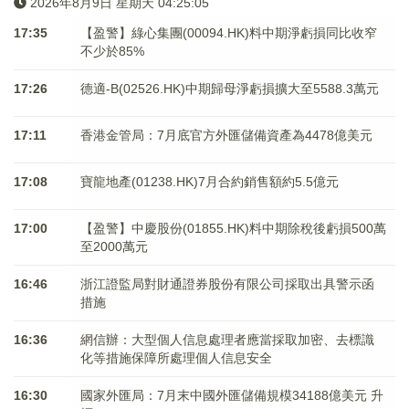
2026年8月9日 星期天 04:25:06
17:35
【盈警】綠心集團(00094.HK)料中期淨虧損同比收窄
不少於85%
17:26
德適-B(02526.HK)中期歸母淨虧損擴大至5588.3萬元
17:11
香港金管局：7月底官方外匯儲備資產為4478億美元
17:08
寶龍地產(01238.HK)7月合約銷售額約5.5億元
17:00
【盈警】中慶股份(01855.HK)料中期除稅後虧損500萬
至2000萬元
16:46
浙江證監局對財通證券股份有限公司採取出具警示函
措施
16:36
網信辦：大型個人信息處理者應當採取加密、去標識
化等措施保障所處理個人信息安全
16:30
國家外匯局：7月末中國外匯儲備規模34188億美元 升