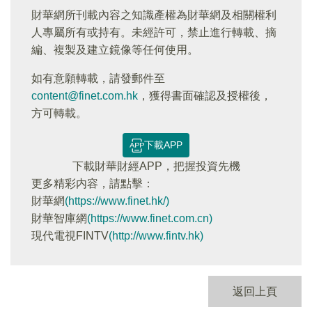
財華網所刊載內容之知識產權為財華網及相關權利
人專屬所有或持有。未經許可，禁止進行轉載、摘
編、複製及建立鏡像等任何使用。
如有意願轉載，請發郵件至
content@finet.com.hk
，獲得書面確認及授權後，
方可轉載。
下載APP
下載財華財經APP，把握投資先機
更多精彩内容，請點擊：
財華網
(https://www.finet.hk/)
財華智庫網
(https://www.finet.com.cn)
現代電視FINTV
(http://www.fintv.hk)
返回上頁