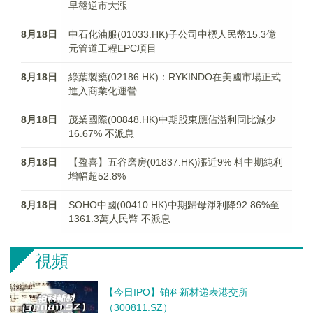
早盤逆市大漲
8月18日
中石化油服(01033.HK)子公司中標人民幣15.3億
元管道工程EPC項目
8月18日
綠葉製藥(02186.HK)：RYKINDO在美國市場正式
進入商業化運營
8月18日
茂業國際(00848.HK)中期股東應佔溢利同比減少
16.67% 不派息
8月18日
【盈喜】五谷磨房(01837.HK)漲近9% 料中期純利
增幅超52.8%
8月18日
SOHO中國(00410.HK)中期歸母淨利降92.86%至
1361.3萬人民幣 不派息
視頻
【今日IPO】铂科新材递表港交所
（300811.SZ）