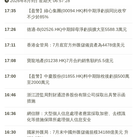
2026年8月9日 星期天 06:57:28
17:35
【盈警】綠心集團(00094.HK)料中期淨虧損同比收窄
不少於85%
17:26
德適-B(02526.HK)中期歸母淨虧損擴大至5588.3萬元
17:11
香港金管局：7月底官方外匯儲備資產為4478億美元
17:08
寶龍地產(01238.HK)7月合約銷售額約5.5億元
17:00
【盈警】中慶股份(01855.HK)料中期除稅後虧損500萬
至2000萬元
16:46
浙江證監局對財通證券股份有限公司採取出具警示函
措施
16:36
網信辦：大型個人信息處理者應當採取加密、去標識
化等措施保障所處理個人信息安全
16:30
國家外匯局：7月末中國外匯儲備規模34188億美元 升