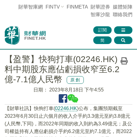
財華智庫網
FINTV
FINMETA
財華證券
媒體矩陣
智庫沙龍
聯絡我們
訂閱
简
【盈警】快狗打車(02246.HK)
料中期股东應佔虧損收窄至6.2
億-7.1億人民幣
原創
日期：
2023年8月18日 下午4:55
【財華社訊】快狗打車(
02246.HK
)公布，集團預期截至
2023年6月30日止六個月的收入介乎約3.3億元至約3.8億元
(人民幣,下同)，而2022年同期的收入則約為3.49億元；及公
司權益持有人應佔虧損介乎約6.2億元至約7.1億元，而2022