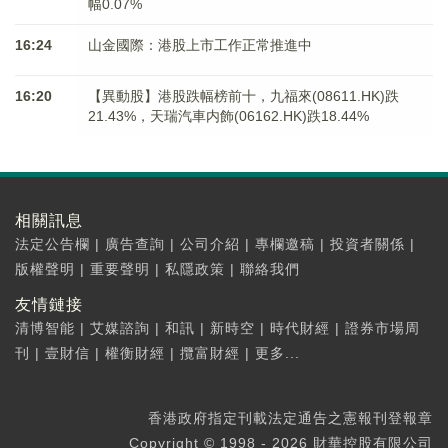
幅0.07%
16:24
山金國際：港股上市工作正常推進中
16:20
【異動股】港股跌幅榜前十，九福來(08611.HK)跌
21.43%，天瑞汽車内飾(06162.HK)跌18.44%
相關訊息
法定公告欄
|
廣告查詢
|
公司介紹
|
專欄邀稿
|
投資者關係
|
版權聲明
|
重要聲明
|
私隱政策
|
聯絡我們
友情鏈接
清博智能
|
艾媒諮詢
|
和訊
|
新時空
|
時代財經
|
證券市場周
刊
|
壹財信
|
權衡財經
|
攬富財經
|
更多...
香港政府指定刊載法定通告之憲報刊登報章
Copyright © 1998 - 2026 財華控股有限公司