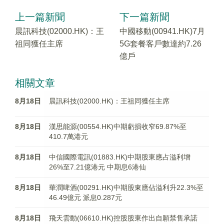
上一篇新聞
下一篇新聞
晨訊科技(02000.HK)：王
中國移動(00941.HK)7月
祖同獲任主席
5G套餐客戶數達約7.26
億戶
相關文章
8月18日
晨訊科技(02000.HK)：王祖同獲任主席
8月18日
漢思能源(00554.HK)中期虧損收窄69.87%至
410.7萬港元
8月18日
中信國際電訊(01883.HK)中期股東應占溢利增
26%至7.21億港元 中期息6港仙
8月18日
華潤啤酒(00291.HK)中期股東應佔溢利升22.3%至
46.49億元 派息0.287元
8月18日
飛天雲動(06610.HK)控股股東作出自願禁售承諾